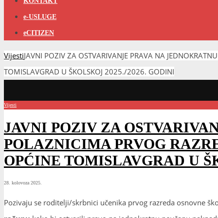
KONTAKT
e-USLUGE
eCITIZEN
Vijesti
JAVNI POZIV ZA OSTVARIVANJE PRAVA NA JEDNOKRAT
TOMISLAVGRAD U ŠKOLSKOJ 2025./2026. GODINI
Vijesti
JAVNI POZIV ZA OSTVARIV
POLAZNICIMA PRVOG RAZRE
OPĆINE TOMISLAVGRAD U ŠKO
28. kolovoza 2025.
Pozivaju se roditelji/skrbnici učenika prvog razreda osnovne š