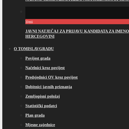
Vijesti
JAVNI NATJEČAJ ZA PRIJAVU KANDIDATA ZA IME
HERCEGOVINI
O TOMISLAVGRADU
Povijest grada
Načelnici kroz povijest
Predsjednici OV kroz povijest
Dobitnici javnih priznanja
Zemljopisni položaj
Statistički podatci
Plan grada
Mjesne zajednice