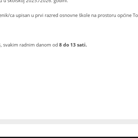
 u školskoj 2025./2026. godini.
nik/ca upisan u prvi razred osnovne škole na prostoru općine T
8
, svakim radnim danom od
8 do 13 sati.