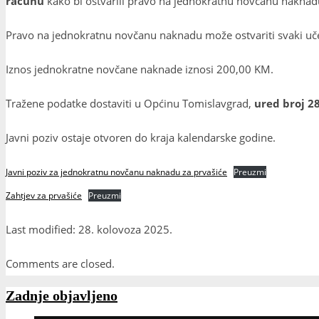
računu
kako bi ostvarili pravo na jednokratnu novčanu naknadu
Pravo na jednokratnu novčanu naknadu može ostvariti svaki uče
Iznos jednokratne novčane naknade iznosi 200,00 KM.
Tražene podatke dostaviti u Općinu Tomislavgrad,
ured broj 2
Javni poziv ostaje otvoren do kraja kalendarske godine.
Javni poziv za jednokratnu novčanu naknadu za prvašiće
Preuzmi
Zahtjev za prvašiće
Preuzmi
Last modified: 28. kolovoza 2025.
Comments are closed.
Zadnje objavljeno