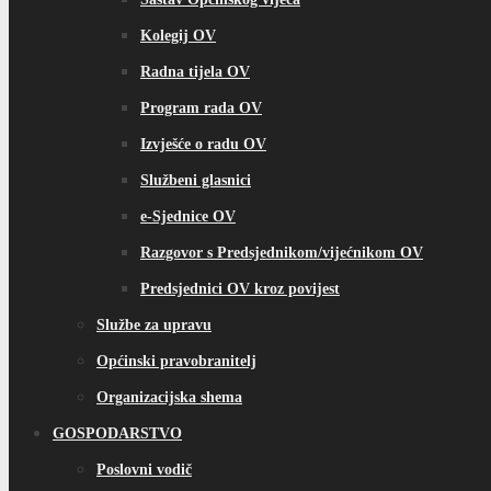
Kolegij OV
Radna tijela OV
Program rada OV
Izvješće o radu OV
Službeni glasnici
e-Sjednice OV
Razgovor s Predsjednikom/vijećnikom OV
Predsjednici OV kroz povijest
Službe za upravu
Općinski pravobranitelj
Organizacijska shema
GOSPODARSTVO
Poslovni vodič