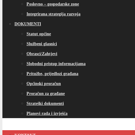
Poslovno – gospodarske zone
Integrirana strategija razvoja
DOKUMENTI
Statut općine
Službeni glasnici
Obrasci/Zahtjevi
Slobodni pristup informacijama
Pritužbe, prijedlozi građana
Općinski proračun
Proračun za građane
Strateški dokumenti
Planovi rada i izvješća