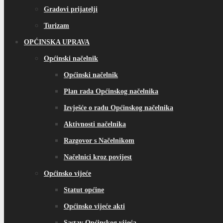
Gradovi prijatelji
Turizam
OPĆINSKA UPRAVA
Općinski načelnik
Općinski načelnik
Plan rada Općinskog načelnika
Izvješće o radu Općinskog načelnika
Aktivnosti načelnika
Razgovor s Načelnikom
Načelnici kroz povijest
Općinsko vijeće
Statut općine
Općinsko vijeće akti
Sastav Općinskog vijeća