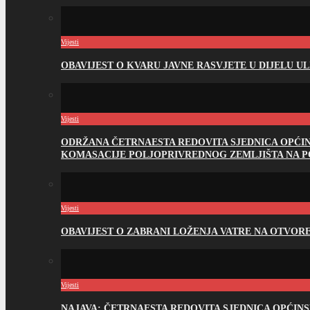
Vijesti
OBAVIJEST O KVARU JAVNE RASVJETE U DIJELU U
Vijesti
ODRŽANA ČETRNAESTA REDOVITA SJEDNICA OPĆI
KOMASACIJE POLJOPRIVREDNOG ZEMLJIŠTA NA 
Vijesti
OBAVIJEST O ZABRANI LOŽENJA VATRE NA OTVO
Vijesti
NAJAVA: ČETRNAESTA REDOVITA SJEDNICA OPĆIN