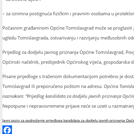
– za iznimna postignuća fizičkim i pravnim osobama u proteklom
Počasnim građaninom Općine Tomislavgrad može se proglasiti gra
ugledu Tomislavgrada, ostvarivanju i razvijanju međusobnih odn
Prijedlog za dodjelu javnog priznanja Općine Tomislavgrad, Povj
Općinski načelnik, predsjednik Općinskog vijeća, gospodarska d
Pisane prijedloge s traženom dokumentacijom potrebno je dostav
Tomislavgrad ili preporučeno poštom na adresu:
Općina Tomisla
naznakom: “Prijedlog kandidata za dodjelu javnih priznanja Općin
Nepotpune i nepravovremene prijave neće se uzeti u razmatranj
Javni poziv za podnošenje prijedloga kandidata za dodjelu javnih priznanja Op