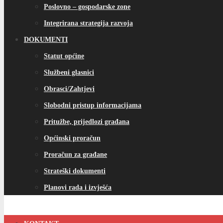
Poslovno – gospodarske zone
Integrirana strategija razvoja
DOKUMENTI
Statut općine
Službeni glasnici
Obrasci/Zahtjevi
Slobodni pristup informacijama
Pritužbe, prijedlozi građana
Općinski proračun
Proračun za građane
Strateški dokumenti
Planovi rada i izvješća