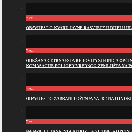
Vijesti
OBAVIJEST O KVARU JAVNE RASVJETE U DIJELU U
Vijesti
ODRŽANA ČETRNAESTA REDOVITA SJEDNICA OPĆI
KOMASACIJE POLJOPRIVREDNOG ZEMLJIŠTA NA 
Vijesti
OBAVIJEST O ZABRANI LOŽENJA VATRE NA OTVO
Vijesti
NAJAVA: ČETRNAESTA REDOVITA SJEDNICA OPĆIN