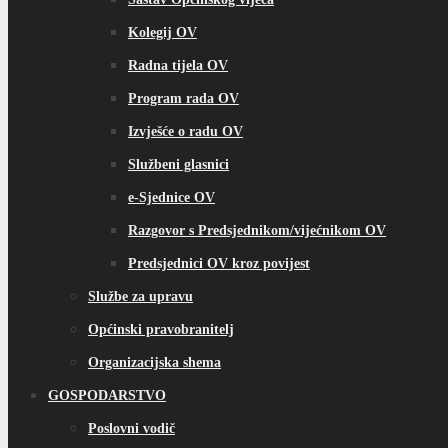
Kolegij OV
Radna tijela OV
Program rada OV
Izvješće o radu OV
Službeni glasnici
e-Sjednice OV
Razgovor s Predsjednikom/vijećnikom OV
Predsjednici OV kroz povijest
Službe za upravu
Općinski pravobranitelj
Organizacijska shema
GOSPODARSTVO
Poslovni vodič