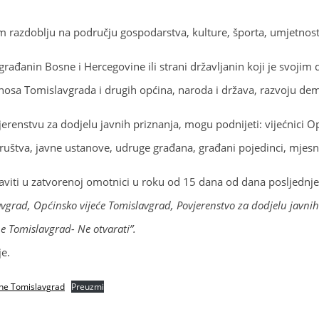
 razdoblju na području gospodarstva, kulture, športa, umjetnosti
đanin Bosne i Hercegovine ili strani državljanin koji je svojim
osa Tomislavgrada i drugih općina, naroda i država, razvoju demo
erenstvu za dodjelu javnih priznanja, mogu podnijeti: vijećnici Op
ruštva, javne ustanove, udruge građana, građani pojedinci, mjesn
iti u zatvorenoj omotnici u roku od 15 dana od dana posljednje o
vgrad, Općinsko vijeće Tomislavgrad, Povjerenstvo za dodjelu javni
e Tomislavgrad- Ne otvarati”.
e.
ćine Tomislavgrad
Preuzmi