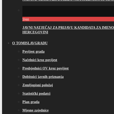
Vijesti
JAVNI NATJEČAJ ZA PRIJAVU KANDIDATA ZA IME
HERCEGOVINI
O TOMISLAVGRADU
Povijest grada
Načelnici kroz povijest
Predsjednici OV kroz povijest
Dobitnici javnih priznanja
Zemljopisni položaj
Statistički podatci
Plan grada
Mjesne zajednice