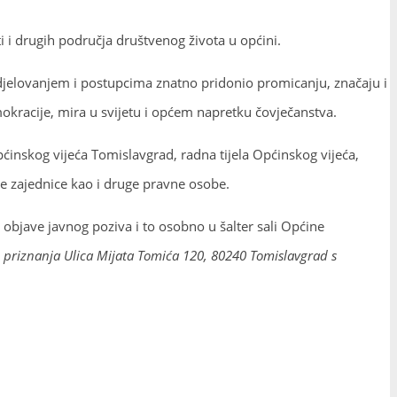
 i drugih područja društvenog života u općini.
 djelovanjem i postupcima znatno pridonio promicanju, značaju i
kracije, mira u svijetu i općem napretku čovječanstva.
ćinskog vijeća Tomislavgrad, radna tijela Općinskog vijeća,
e zajednice kao i druge pravne osobe.
bjave javnog poziva i to osobno u šalter sali Općine
h priznanja Ulica Mijata Tomića 120, 80240 Tomislavgrad s