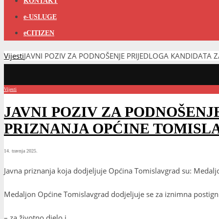
KONTAKT
e-USLUGE
eCITIZEN
Vijesti
JAVNI POZIV ZA PODNOŠENJE PRIJEDLOGA KANDIDATA 
Vijesti
JAVNI POZIV ZA PODNOŠENJ
PRIZNANJA OPĆINE TOMISL
14. travnja 2025.
Javna priznanja koja dodjeljuje Općina Tomislavgrad su: Meda
Medaljon Općine Tomislavgrad dodjeljuje se za iznimna postign
– za životno djelo i