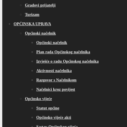
Gradovi prijatelji
Turizam
OPĆINSKA UPRAVA
Općinski načelnik
Općinski načelnik
Plan rada Općinskog načelnika
Izvješće o radu Općinskog načelnika
Aktivnosti načelnika
Razgovor s Načelnikom
Načelnici kroz povijest
Općinsko vijeće
Statut općine
Općinsko vijeće akti
Sastav Općinskog vijeća