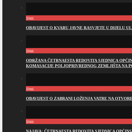
Vijesti
OBAVIJEST O KVARU JAVNE RASVJETE U DIJELU U
Vijesti
ODRŽANA ČETRNAESTA REDOVITA SJEDNICA OPĆI
KOMASACIJE POLJOPRIVREDNOG ZEMLJIŠTA NA 
Vijesti
OBAVIJEST O ZABRANI LOŽENJA VATRE NA OTVO
Vijesti
NAJAVA: ČETRNAESTA REDOVITA SJEDNICA OPĆIN