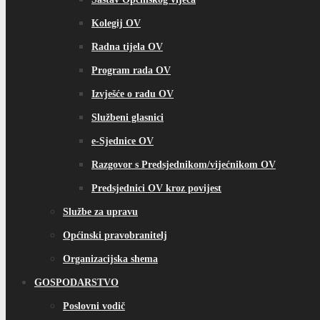
Kolegij OV
Radna tijela OV
Program rada OV
Izvješće o radu OV
Službeni glasnici
e-Sjednice OV
Razgovor s Predsjednikom/vijećnikom OV
Predsjednici OV kroz povijest
Službe za upravu
Općinski pravobranitelj
Organizacijska shema
GOSPODARSTVO
Poslovni vodič