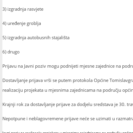
3) izgradnja rasvjete
4) uređenje groblja
5) izgradnja autobusnih stajališta
6) drugo
Prijavu na Javni poziv mogu podnijeti mjesne zajednice na podru
Dostavljanje prijava vrši se putem protokola Općine Tomislavgr
realizaciju projekata u mjesnima zajednicama na području opć
Krajnji rok za dostavljanje prijave za dodjelu sredstava je 30. 
Nepotpune i neblagovremene prijave neće se uzimati u razmatr
Javni poziv za realizaciju projekata u mjesnima zajednicama na području općin