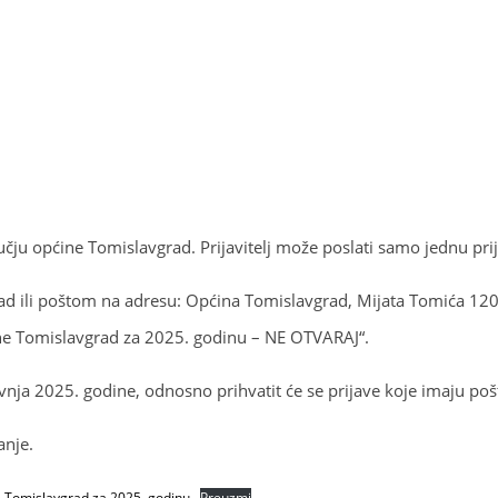
čju općine Tomislavgrad. Prijavitelj može poslati samo jednu prij
ad ili poštom na adresu: Općina Tomislavgrad, Mijata Tomića 120
ine Tomislavgrad za 2025. godinu – NE OTVARAJ“.
travnja 2025. godine, odnosno prihvatit će se prijave koje imaju 
anje.
e Tomislavgrad za 2025. godinu
Preuzmi