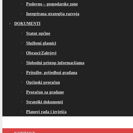
Poslovno – gospodarske zone
Integrirana strategija razvoja
DOKUMENTI
Statut općine
Službeni glasnici
Obrasci/Zahtjevi
Slobodni pristup informacijama
Pritužbe, prijedlozi građana
Općinski proračun
Proračun za građane
Strateški dokumenti
Planovi rada i izvješća