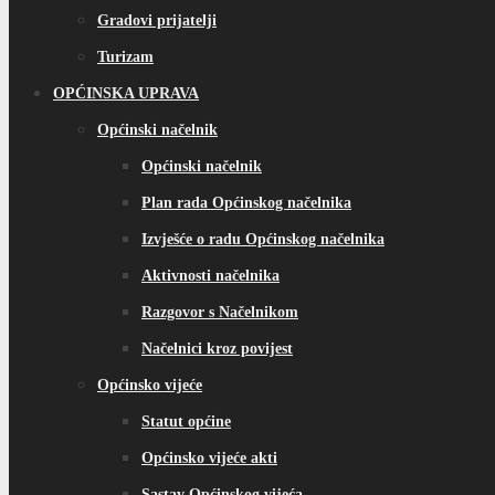
Gradovi prijatelji
Turizam
OPĆINSKA UPRAVA
Općinski načelnik
Općinski načelnik
Plan rada Općinskog načelnika
Izvješće o radu Općinskog načelnika
Aktivnosti načelnika
Razgovor s Načelnikom
Načelnici kroz povijest
Općinsko vijeće
Statut općine
Općinsko vijeće akti
Sastav Općinskog vijeća