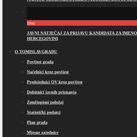
Vijesti
JAVNI NATJEČAJ ZA PRIJAVU KANDIDATA ZA IME
HERCEGOVINI
O TOMISLAVGRADU
Povijest grada
Načelnici kroz povijest
Predsjednici OV kroz povijest
Dobitnici javnih priznanja
Zemljopisni položaj
Statistički podatci
Plan grada
Mjesne zajednice