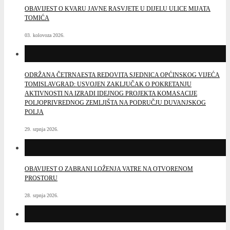
OBAVIJEST O KVARU JAVNE RASVJETE U DIJELU ULICE MIJATA
TOMIĆA
03. kolovoza 2026.
ODRŽANA ČETRNAESTA REDOVITA SJEDNICA OPĆINSKOG VIJEĆA
TOMISLAVGRAD: USVOJEN ZAKLJUČAK O POKRETANJU
AKTIVNOSTI NA IZRADI IDEJNOG PROJEKTA KOMASACIJE
POLJOPRIVREDNOG ZEMLJIŠTA NA PODRUČJU DUVANJSKOG
POLJA
29. srpnja 2026.
OBAVIJEST O ZABRANI LOŽENJA VATRE NA OTVORENOM
PROSTORU
28. srpnja 2026.