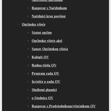
Razgovor s Načelnikom
Načelnici kroz povijest
Općinsko vijeće
Statut općine
Općinsko vijeće akti
Sastav Općinskog vijeća
Kolegij OV
Radna tijela OV
Program rada OV
Izvješće o radu OV
Službeni glasnici
e-Sjednice OV
Razgovor s Predsjednikom/vijećnikom OV