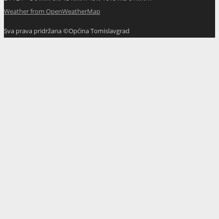
Weather from OpenWeatherMap
Sva prava pridržana ©Općina Tomislavgrad