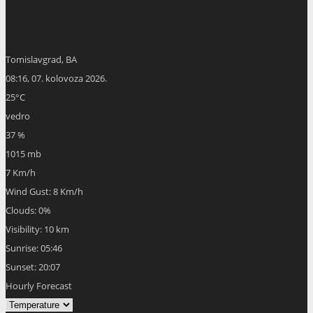
Tomislavgrad, BA
08:16,
07. kolovoza 2026.
25
°C
vedro
37 %
1015 mb
7 Km/h
Wind Gust:
8 Km/h
Clouds:
0%
Visibility:
10 km
Sunrise:
05:46
Sunset:
20:07
Hourly Forecast