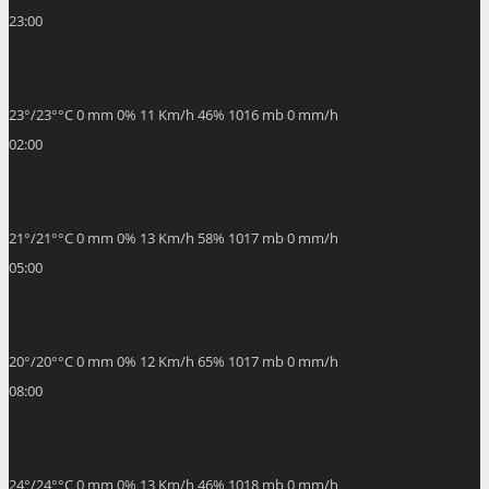
23:00
23
°
/
23
°
°C
0 mm
0%
11 Km/h
46%
1016 mb
0 mm/h
02:00
21
°
/
21
°
°C
0 mm
0%
13 Km/h
58%
1017 mb
0 mm/h
05:00
20
°
/
20
°
°C
0 mm
0%
12 Km/h
65%
1017 mb
0 mm/h
08:00
24
°
/
24
°
°C
0 mm
0%
13 Km/h
46%
1018 mb
0 mm/h