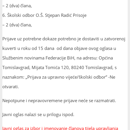
– 2 (dva) člana,
6. Školski odbor O.Š. Stjepan Radić Prisoje
– 2 (dva) člana,
Prijave uz potrebne dokaze potrebno je dostaviti u zatvorenoj
kuverti u roku od 15 dana od dana objave ovog oglasa u
Službenim novinama Federacije BiH, na adresu: Općina
Tomislavgrad, Mijata Tomića 120, 80240 Tomislavgrad, s
naznakom: „Prijava za upravno vijeće/školski odbor” -Ne
otvarati.
Nepotpune i nepravovremene prijave neće se razmatrati.
Javni oglas nalazi se u prilogu ispod.
Javni oglas za izbor i imenovanje članova tijela upravljanja