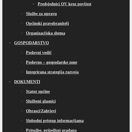
Predsjednici OV kroz povijest
Službe za upravu
Općinski pravobranitelj
Organizacijska shema
GOSPODARSTVO
Poslovni vodič
Poslovno – gospodarske zone
Integrirana strategija razvoja
DOKUMENTI
Statut općine
Službeni glasnici
Obrasci/Zahtjevi
Slobodni pristup informacijama
Pritužbe, prijedlozi građana