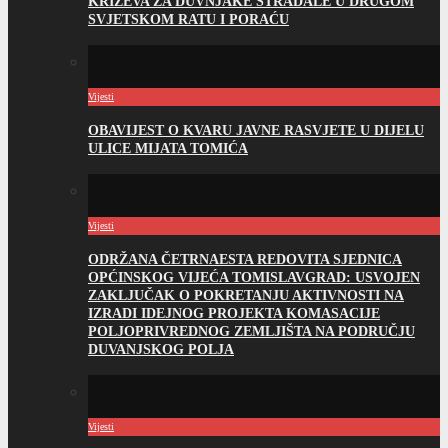
KRIŽEVA ZA DUVNJAKE STRADALE U DRUGOM
SVJETSKOM RATU I PORAĆU
Vijesti
OBAVIJEST O KVARU JAVNE RASVJETE U DIJELU
ULICE MIJATA TOMIĆA
Vijesti
ODRŽANA ČETRNAESTA REDOVITA SJEDNICA
OPĆINSKOG VIJEĆA TOMISLAVGRAD: USVOJEN
ZAKLJUČAK O POKRETANJU AKTIVNOSTI NA
IZRADI IDEJNOG PROJEKTA KOMASACIJE
POLJOPRIVREDNOG ZEMLJIŠTA NA PODRUČJU
DUVANJSKOG POLJA
Vijesti