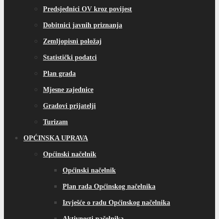
Predsjednici OV kroz povijest
Dobitnici javnih priznanja
Zemljopisni položaj
Statistički podatci
Plan grada
Mjesne zajednice
Gradovi prijatelji
Turizam
OPĆINSKA UPRAVA
Općinski načelnik
Općinski načelnik
Plan rada Općinskog načelnika
Izvješće o radu Općinskog načelnika
Aktivnosti načelnika