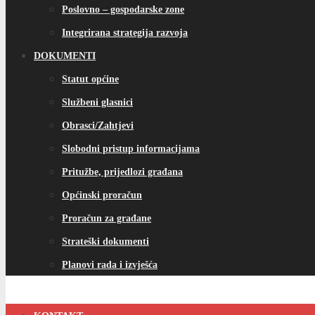
Poslovno – gospodarske zone
Integrirana strategija razvoja
DOKUMENTI
Statut općine
Službeni glasnici
Obrasci/Zahtjevi
Slobodni pristup informacijama
Pritužbe, prijedlozi građana
Općinski proračun
Proračun za građane
Strateški dokumenti
Planovi rada i izvješća