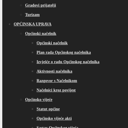
Gradovi prijatelji
Turizam
OPĆINSKA UPRAVA
Općinski načelnik
Općinski načelnik
Plan rada Općinskog načelnika
Izvješće o radu Općinskog načelnika
Aktivnosti načelnika
Razgovor s Načelnikom
Načelnici kroz povijest
Općinsko vijeće
Statut općine
Općinsko vijeće akti
Sastav Općinskog vijeća