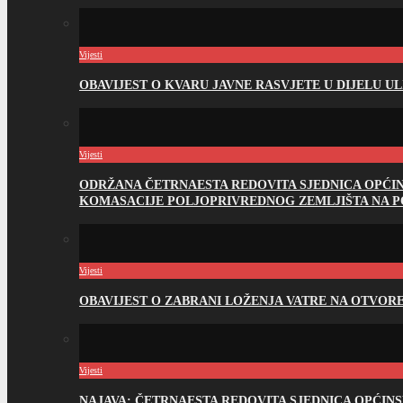
Vijesti
OBAVIJEST O KVARU JAVNE RASVJETE U DIJELU U
Vijesti
ODRŽANA ČETRNAESTA REDOVITA SJEDNICA OPĆI
KOMASACIJE POLJOPRIVREDNOG ZEMLJIŠTA NA 
Vijesti
OBAVIJEST O ZABRANI LOŽENJA VATRE NA OTVO
Vijesti
NAJAVA: ČETRNAESTA REDOVITA SJEDNICA OPĆIN