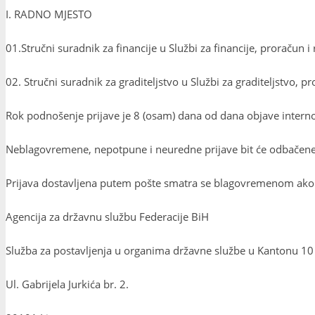
I. RADNO MJESTO
01.Stručni suradnik za financije u Službi za financije, proračun i r
02. Stručni suradnik za graditeljstvo u Službi za graditeljstvo, 
Rok podnošenje prijave je 8 (osam) dana od dana objave interno
Neblagovremene, nepotpune i neuredne prijave bit će odbačene
Prijava dostavljena putem pošte smatra se blagovremenom ako j
Agencija za državnu službu Federacije BiH
Služba za postavljenja u organima državne službe u Kantonu 10
Ul. Gabrijela Jurkića br. 2.