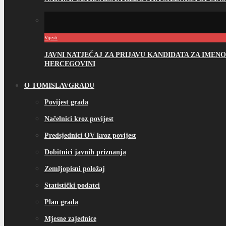
Vijesti
JAVNI NATJEČAJ ZA PRIJAVU KANDIDATA ZA IME
HERCEGOVINI
O TOMISLAVGRADU
Povijest grada
Načelnici kroz povijest
Predsjednici OV kroz povijest
Dobitnici javnih priznanja
Zemljopisni položaj
Statistički podatci
Plan grada
Mjesne zajednice