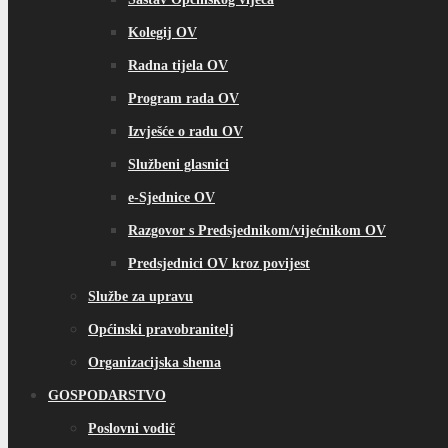
Kolegij OV
Radna tijela OV
Program rada OV
Izvješće o radu OV
Službeni glasnici
e-Sjednice OV
Razgovor s Predsjednikom/vijećnikom OV
Predsjednici OV kroz povijest
Službe za upravu
Općinski pravobranitelj
Organizacijska shema
GOSPODARSTVO
Poslovni vodič