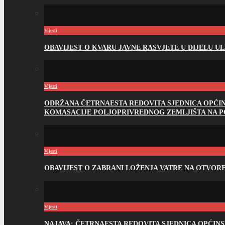
Vijesti
OBAVIJEST O KVARU JAVNE RASVJETE U DIJELU U
Vijesti
ODRŽANA ČETRNAESTA REDOVITA SJEDNICA OPĆI
KOMASACIJE POLJOPRIVREDNOG ZEMLJIŠTA NA 
Vijesti
OBAVIJEST O ZABRANI LOŽENJA VATRE NA OTVO
Vijesti
NAJAVA: ČETRNAESTA REDOVITA SJEDNICA OPĆIN