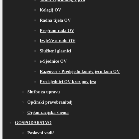
Kolegij OV
Radna tijela OV
Program rada OV
Izvješće o radu OV
Službeni glasnici
e-Sjednice OV
Razgovor s Predsjednikom/vijećnikom OV
Predsjednici OV kroz povijest
Službe za upravu
Općinski pravobranitelj
Organizacijska shema
GOSPODARSTVO
Poslovni vodič