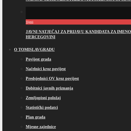
Vijesti
JAVNI NATJEČAJ ZA PRIJAVU KANDIDATA ZA IME
HERCEGOVINI
O TOMISLAVGRADU
Povijest grada
Načelnici kroz povijest
Predsjednici OV kroz povijest
Dobitnici javnih priznanja
Zemljopisni položaj
Statistički podatci
Plan grada
Mjesne zajednice