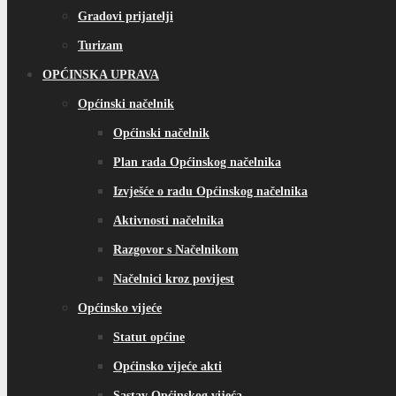
Gradovi prijatelji
Turizam
OPĆINSKA UPRAVA
Općinski načelnik
Općinski načelnik
Plan rada Općinskog načelnika
Izvješće o radu Općinskog načelnika
Aktivnosti načelnika
Razgovor s Načelnikom
Načelnici kroz povijest
Općinsko vijeće
Statut općine
Općinsko vijeće akti
Sastav Općinskog vijeća