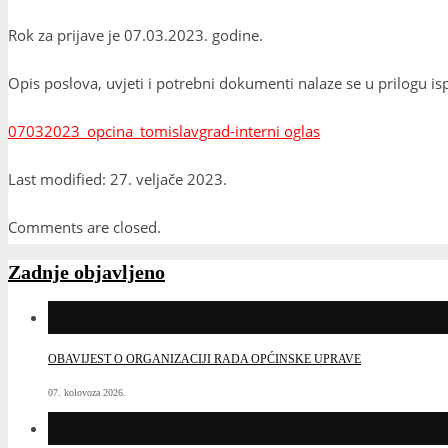
Rok za prijave je 07.03.2023. godine.
Opis poslova, uvjeti i potrebni dokumenti nalaze se u prilogu is
07032023_opcina_tomislavgrad-interni oglas
Last modified: 27. veljače 2023.
Comments are closed.
Zadnje objavljeno
OBAVIJEST O ORGANIZACIJI RADA OPĆINSKE UPRAVE
07. kolovoza 2026.