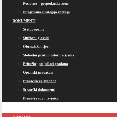
Poslovno – gospodarske zone
Integrirana strategija razvoja
DOKUMENTI
Statut općine
Službeni glasnici
Obrasci/Zahtjevi
Slobodni pristup informacijama
Pritužbe, prijedlozi građana
Općinski proračun
Proračun za građane
Strateški dokumenti
Planovi rada i izvješća