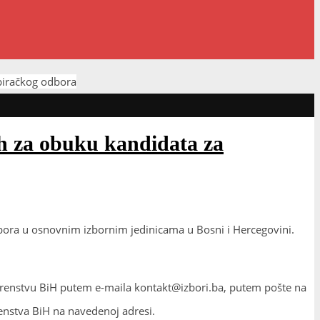
 biračkog odbora
ih za obuku kandidata za
dbora u osnovnim izbornim jedinicama u Bosni i Hercegovini.
jerenstvu BiH putem e-maila kontakt@izbori.ba, putem pošte na
renstva BiH na navedenoj adresi.