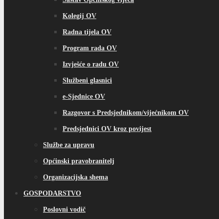
Kolegij OV
Radna tijela OV
Program rada OV
Izvješće o radu OV
Službeni glasnici
e-Sjednice OV
Razgovor s Predsjednikom/vijećnikom OV
Predsjednici OV kroz povijest
Službe za upravu
Općinski pravobranitelj
Organizacijska shema
GOSPODARSTVO
Poslovni vodič