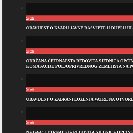
Vijesti
OBAVIJEST O KVARU JAVNE RASVJETE U DIJELU U
Vijesti
ODRŽANA ČETRNAESTA REDOVITA SJEDNICA OPĆI
KOMASACIJE POLJOPRIVREDNOG ZEMLJIŠTA NA 
Vijesti
OBAVIJEST O ZABRANI LOŽENJA VATRE NA OTVO
Vijesti
NAJAVA: ČETRNAESTA REDOVITA SJEDNICA OPĆIN