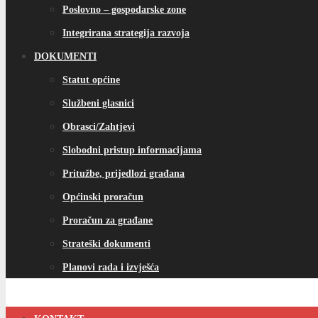
Poslovno – gospodarske zone
Integrirana strategija razvoja
DOKUMENTI
Statut općine
Službeni glasnici
Obrasci/Zahtjevi
Slobodni pristup informacijama
Pritužbe, prijedlozi građana
Općinski proračun
Proračun za građane
Strateški dokumenti
Planovi rada i izvješća