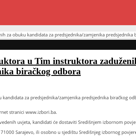
uženih za obuku kandidata za predsjednika/zamjenika predsjednika
truktora u Tim instruktora zadužen
nika biračkog odbora
uku kandidata za predsjednika/zamjenika predsjednika biračkog o
rnet stranici www.izbori.ba.
avedenih uvjeta, kandidati će dostaviti Središnjem izbornom pov
 71000 Sarajevo, ili osobno u sjedištu Središnjeg izbornog povje