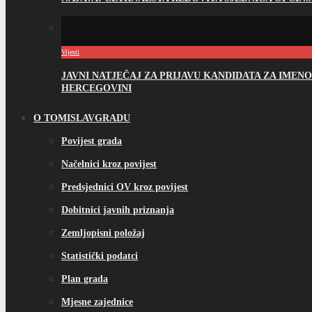
Vijesti
JAVNI NATJEČAJ ZA PRIJAVU KANDIDATA ZA IME
HERCEGOVINI
O TOMISLAVGRADU
Povijest grada
Načelnici kroz povijest
Predsjednici OV kroz povijest
Dobitnici javnih priznanja
Zemljopisni položaj
Statistički podatci
Plan grada
Mjesne zajednice