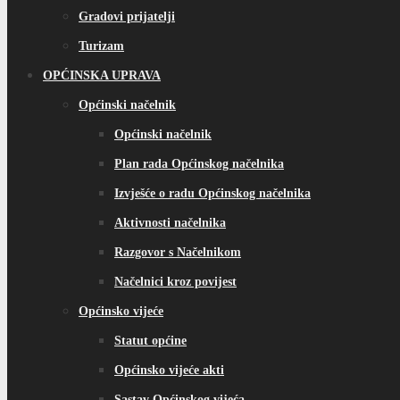
Gradovi prijatelji
Turizam
OPĆINSKA UPRAVA
Općinski načelnik
Općinski načelnik
Plan rada Općinskog načelnika
Izvješće o radu Općinskog načelnika
Aktivnosti načelnika
Razgovor s Načelnikom
Načelnici kroz povijest
Općinsko vijeće
Statut općine
Općinsko vijeće akti
Sastav Općinskog vijeća