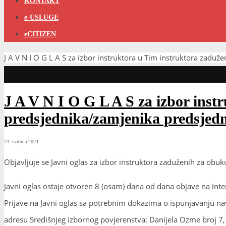
KONTAKT
e-USLUGE
eCITIZEN
J A V N I O G L A S za izbor instruktora u Tim instruktora zad
J A V N I O G L A S za izbor ins
predsjednika/zamjenika predsjed
23. svibnja 2024.
Objavljuje se Javni oglas za izbor instruktora zaduženih za ob
Javni oglas ostaje otvoren 8 (osam) dana od dana objave na inte
Prijave na Javni oglas sa potrebnim dokazima o ispunjavanju n
adresu Središnjeg izbornog povjerenstva: Danijela Ozme broj 7,