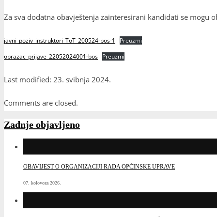
Za sva dodatna obavještenja zainteresirani kandidati se mogu o
javni_poziv_instruktori_ToT_200524-bos-1
Preuzmi
obrazac_prijave_22052024001-bos
Preuzmi
Last modified: 23. svibnja 2024.
Comments are closed.
Zadnje objavljeno
OBAVIJEST O ORGANIZACIJI RADA OPĆINSKE UPRAVE
07. kolovoza 2026.