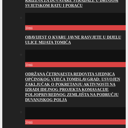
KRIŽEVA ZA DUVNJAKE STRADALE U DRUGOM
SVJETSKOM RATU I PORAĆU
Vijesti
OBAVIJEST O KVARU JAVNE RASVJETE U DIJELU
ULICE MIJATA TOMIĆA
Vijesti
ODRŽANA ČETRNAESTA REDOVITA SJEDNICA
OPĆINSKOG VIJEĆA TOMISLAVGRAD: USVOJEN
ZAKLJUČAK O POKRETANJU AKTIVNOSTI NA
IZRADI IDEJNOG PROJEKTA KOMASACIJE
POLJOPRIVREDNOG ZEMLJIŠTA NA PODRUČJU
DUVANJSKOG POLJA
Vijesti