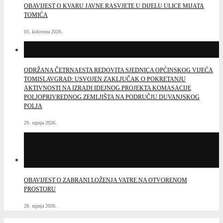
OBAVIJEST O KVARU JAVNE RASVJETE U DIJELU ULICE MIJATA
TOMIĆA
03. kolovoza 2026.
ODRŽANA ČETRNAESTA REDOVITA SJEDNICA OPĆINSKOG VIJEĆA
TOMISLAVGRAD: USVOJEN ZAKLJUČAK O POKRETANJU
AKTIVNOSTI NA IZRADI IDEJNOG PROJEKTA KOMASACIJE
POLJOPRIVREDNOG ZEMLJIŠTA NA PODRUČJU DUVANJSKOG
POLJA
29. srpnja 2026.
OBAVIJEST O ZABRANI LOŽENJA VATRE NA OTVORENOM
PROSTORU
28. srpnja 2026.