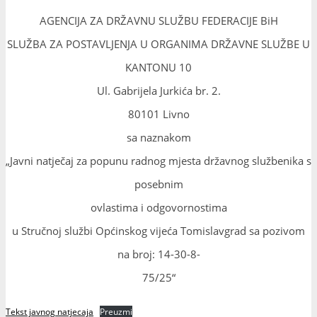
AGENCIJA ZA DRŽAVNU SLUŽBU FEDERACIJE BiH
SLUŽBA ZA POSTAVLJENJA U ORGANIMA DRŽAVNE SLUŽBE U
KANTONU 10
Ul. Gabrijela Jurkića br. 2.
80101 Livno
sa naznakom
„Javni natječaj za popunu radnog mjesta državnog službenika s
posebnim
ovlastima i odgovornostima
u Stručnoj službi Općinskog vijeća Tomislavgrad sa pozivom
na broj: 14-30-8-
75/25“
Tekst javnog natjecaja
Preuzmi