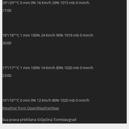
29
°
/
29
°
°C
0 mm
0%
16 Km/h
29%
1015 mb
0 mm/h
17:00
18
°
/
18
°
°C
1 mm
100%
24 Km/h
90%
1019 mb
0 mm/h
20:00
17
°
/
17
°
°C
1 mm
100%
14 Km/h
89%
1020 mb
0 mm/h
23:00
16
°
/
16
°
°C
0 mm
0%
12 Km/h
80%
1020 mb
0 mm/h
Weather from OpenWeatherMap
Sva prava pridržana ©Općina Tomislavgrad