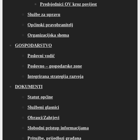
Predsjednici OV kroz povijest
Službe za upravu
Općinski pravobranitelj
Organizacijska shema
GOSPODARSTVO
Poslovni vodič
Poslovno – gospodarske zone
Integrirana strategija razvoja
DOKUMENTI
Statut općine
Službeni glasnici
Obrasci/Zahtjevi
Slobodni pristup informacijama
Pritužbe, prijedlozi građana