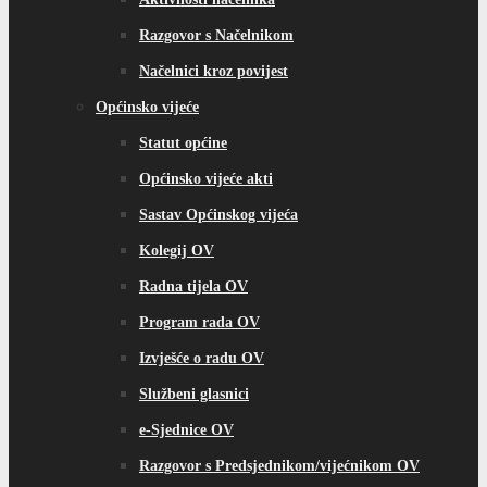
Razgovor s Načelnikom
Načelnici kroz povijest
Općinsko vijeće
Statut općine
Općinsko vijeće akti
Sastav Općinskog vijeća
Kolegij OV
Radna tijela OV
Program rada OV
Izvješće o radu OV
Službeni glasnici
e-Sjednice OV
Razgovor s Predsjednikom/vijećnikom OV