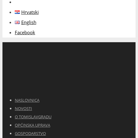
Hrvatski
English
Facebook
NASLOVNICA
NOVOSTI
O TOMISLAVGRADU
OPĆINSKA UPRAVA
GOSPODARSTVO