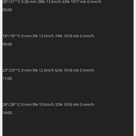
20
°
/
21
°
°C
0.38 mm
38%
13 Km/h
63%
1017 mb
0 mm/h
05:00
16
°
/
18
°
°C
0 mm
0%
13 Km/h
74%
1018 mb
0 mm/h
08:00
23
°
/
23
°
°C
0 mm
0%
12 Km/h
62%
1018 mb
0 mm/h
11:00
28
°
/
28
°
°C
0 mm
0%
10 Km/h
32%
1016 mb
0 mm/h
14:00