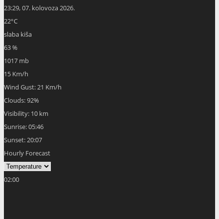
23:29,
07. kolovoza 2026.
22
°C
slaba kiša
63 %
1017 mb
15 Km/h
Wind Gust:
21 Km/h
Clouds:
92%
Visibility:
10 km
Sunrise:
05:46
Sunset:
20:07
Hourly Forecast
02:00