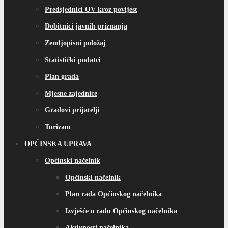
Predsjednici OV kroz povijest
Dobitnici javnih priznanja
Zemljopisni položaj
Statistički podatci
Plan grada
Mjesne zajednice
Gradovi prijatelji
Turizam
OPĆINSKA UPRAVA
Općinski načelnik
Općinski načelnik
Plan rada Općinskog načelnika
Izvješće o radu Općinskog načelnika
Aktivnosti načelnika