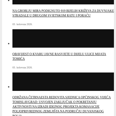
NA GROBLJU MIRA PODIGNUTO 919 BIJELIH KRIŽEVA ZA DUVNJAKE
STRADALE U DRUGOM SVJETSKOM RATU I PORAĆU
03. kolovoza 2026.
OBAVIJEST O KVARU JAVNE RASVJETE U DIJELU ULICE MIJATA
TOMIĆA
03. kolovoza 2026.
ODRŽANA ČETRNAESTA REDOVITA SJEDNICA OPĆINSKOG VIJEĆA
TOMISLAVGRAD: USVOJEN ZAKLJUČAK O POKRETANJU
AKTIVNOSTI NA IZRADI IDEJNOG PROJEKTA KOMASACIJE
POLJOPRIVREDNOG ZEMLJIŠTA NA PODRUČJU DUVANJSKOG
POLJA