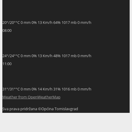
20
°
/
20
°
°C
0 mm
0%
13 Km/h
64%
1017 mb
0 mm/h
08:00
24
°
/
24
°
°C
0 mm
0%
13 Km/h
48%
1017 mb
0 mm/h
11:00
31
°
/
31
°
°C
0 mm
0%
14 Km/h
31%
1016 mb
0 mm/h
Weather from OpenWeatherMap
Sva prava pridržana ©Općina Tomislavgrad