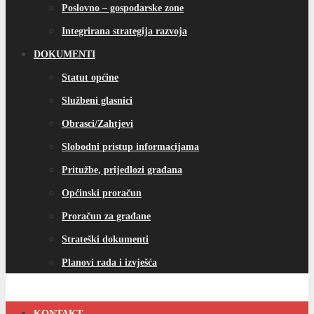
Poslovno – gospodarske zone
Integrirana strategija razvoja
DOKUMENTI
Statut općine
Službeni glasnici
Obrasci/Zahtjevi
Slobodni pristup informacijama
Pritužbe, prijedlozi građana
Općinski proračun
Proračun za građane
Strateški dokumenti
Planovi rada i izvješća
KONTAKT