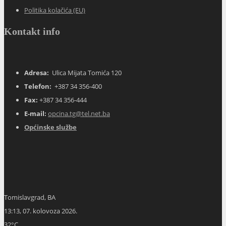
Politika kolačića (EU)
Kontakt info
Adresa:
Ulica Mijata Tomića 120
Telefon:
+387 34 356-400
Fax:
+387 34 356-444
E-mail:
opcina.tg@tel.net.ba
Općinske službe
Tomislavgrad, BA
13:13,
07. kolovoza 2026.
32
°C