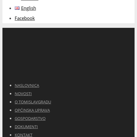
English
Facebook
NASLOVNICA
NOVOSTI
O TOMISLAVGRADU
OPĆINSKA UPRAVA
GOSPODARSTVO
DOKUMENTI
KONTAKT