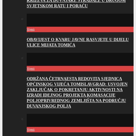
KRIŽEVA ZA DUVNJAKE STRADALE U DRUGOM
SVJETSKOM RATU I PORAĆU
Vijesti
OBAVIJEST O KVARU JAVNE RASVJETE U DIJELU
ULICE MIJATA TOMIĆA
Vijesti
ODRŽANA ČETRNAESTA REDOVITA SJEDNICA
OPĆINSKOG VIJEĆA TOMISLAVGRAD: USVOJEN
ZAKLJUČAK O POKRETANJU AKTIVNOSTI NA
IZRADI IDEJNOG PROJEKTA KOMASACIJE
POLJOPRIVREDNOG ZEMLJIŠTA NA PODRUČJU
DUVANJSKOG POLJA
Vijesti