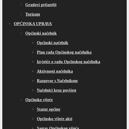
Gradovi prijatelji
Turizam
OPĆINSKA UPRAVA
Općinski načelnik
Općinski načelnik
Plan rada Općinskog načelnika
Izvješće o radu Općinskog načelnika
Aktivnosti načelnika
Razgovor s Načelnikom
Načelnici kroz povijest
Općinsko vijeće
Statut općine
Općinsko vijeće akti
Sastav Općinskog vijeća