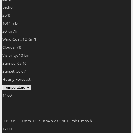
vedro
25 %
1014 mb
20 Km/h
Wind Gust:
12 Km/h
Clouds:
7%
Visibility:
10 km
Sunrise:
05:46
Sunset:
20:07
Hourly Forecast
14:00
30
°
/
30
°
°C
0 mm
0%
22 Km/h
23%
1013 mb
0 mm/h
17:00