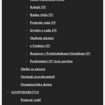
Kolegij OV
Radna tijela OV
Program rada OV
Izvješće o radu OV
Službeni glasnici
e-Sjednice OV
Razgovor s Predsjednikom/vijećnikom OV
Predsjednici OV kroz povijest
Službe za upravu
Općinski pravobranitelj
Organizacijska shema
GOSPODARSTVO
Poslovni vodič