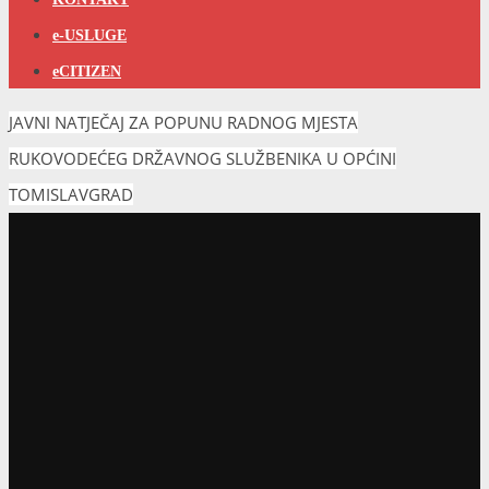
e-USLUGE
eCITIZEN
JAVNI NATJEČAJ ZA POPUNU RADNOG MJESTA
RUKOVODEĆEG DRŽAVNOG SLUŽBENIKA U OPĆINI
TOMISLAVGRAD