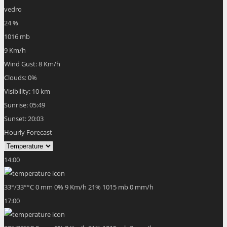
vedro
24 %
1016 mb
9 Km/h
Wind Gust:
8 Km/h
Clouds:
0%
Visibility:
10 km
Sunrise:
05:49
Sunset:
20:03
Hourly Forecast
14:00
33
°
/
33
°
°C
0 mm
0%
9 Km/h
21%
1015 mb
0 mm/h
17:00