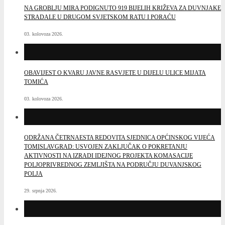
NA GROBLJU MIRA PODIGNUTO 919 BIJELIH KRIŽEVA ZA DUVNJAKE
STRADALE U DRUGOM SVJETSKOM RATU I PORAĆU
03. kolovoza 2026.
OBAVIJEST O KVARU JAVNE RASVJETE U DIJELU ULICE MIJATA
TOMIĆA
03. kolovoza 2026.
ODRŽANA ČETRNAESTA REDOVITA SJEDNICA OPĆINSKOG VIJEĆA
TOMISLAVGRAD: USVOJEN ZAKLJUČAK O POKRETANJU
AKTIVNOSTI NA IZRADI IDEJNOG PROJEKTA KOMASACIJE
POLJOPRIVREDNOG ZEMLJIŠTA NA PODRUČJU DUVANJSKOG
POLJA
29. srpnja 2026.