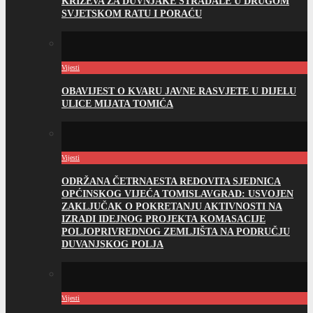
KRIŽEVA ZA DUVNJAKE STRADALE U DRUGOM
SVJETSKOM RATU I PORAĆU
Vijesti
OBAVIJEST O KVARU JAVNE RASVJETE U DIJELU
ULICE MIJATA TOMIĆA
Vijesti
ODRŽANA ČETRNAESTA REDOVITA SJEDNICA
OPĆINSKOG VIJEĆA TOMISLAVGRAD: USVOJEN
ZAKLJUČAK O POKRETANJU AKTIVNOSTI NA
IZRADI IDEJNOG PROJEKTA KOMASACIJE
POLJOPRIVREDNOG ZEMLJIŠTA NA PODRUČJU
DUVANJSKOG POLJA
Vijesti