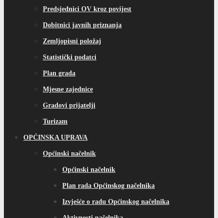
Predsjednici OV kroz povijest
Dobitnici javnih priznanja
Zemljopisni položaj
Statistički podatci
Plan grada
Mjesne zajednice
Gradovi prijatelji
Turizam
OPĆINSKA UPRAVA
Općinski načelnik
Općinski načelnik
Plan rada Općinskog načelnika
Izvješće o radu Općinskog načelnika
Aktivnosti načelnika