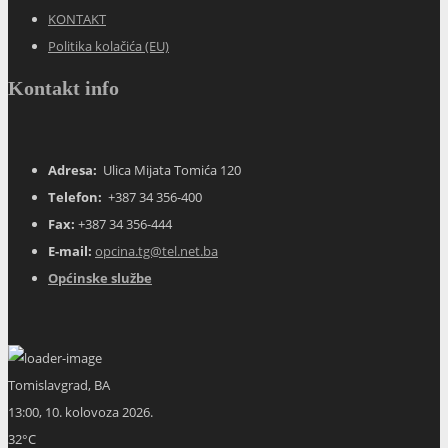
KONTAKT
Politika kolačića (EU)
Kontakt info
Adresa:
Ulica Mijata Tomića 120
Telefon:
+387 34 356-400
Fax:
+387 34 356-444
E-mail:
opcina.tg@tel.net.ba
Općinske službe
Tomislavgrad, BA
13:00,
10. kolovoza 2026.
32
°C