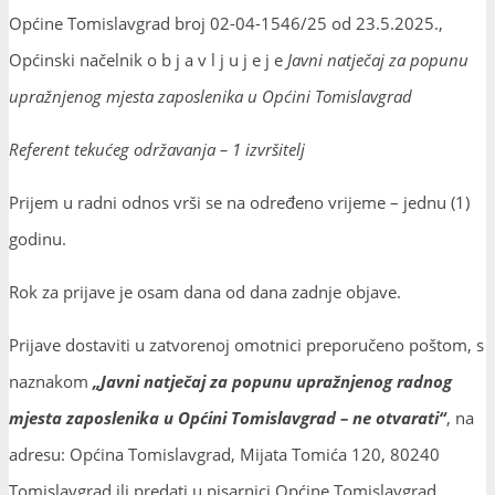
Općine Tomislavgrad broj 02-04-1546/25 od 23.5.2025.,
Općinski načelnik o b j a v l j u j e j e
Javni natječaj za popunu
upražnjenog mjesta zaposlenika u Općini Tomislavgrad
Referent tekućeg održavanja – 1 izvršitelj
Prijem u radni odnos vrši se na određeno vrijeme – jednu (1)
godinu.
Rok za prijave je osam dana od dana zadnje objave.
Prijave dostaviti u zatvorenoj omotnici preporučeno poštom, s
naznakom
„Javni natječaj za popunu upražnjenog radnog
mjesta zaposlenika u Općini Tomislavgrad – ne otvarati“
, na
adresu: Općina Tomislavgrad, Mijata Tomića 120, 80240
Tomislavgrad ili predati u pisarnici Općine Tomislavgrad.