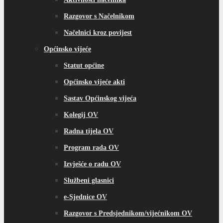
Razgovor s Načelnikom
Načelnici kroz povijest
Općinsko vijeće
Statut općine
Općinsko vijeće akti
Sastav Općinskog vijeća
Kolegij OV
Radna tijela OV
Program rada OV
Izvješće o radu OV
Službeni glasnici
e-Sjednice OV
Razgovor s Predsjednikom/vijećnikom OV