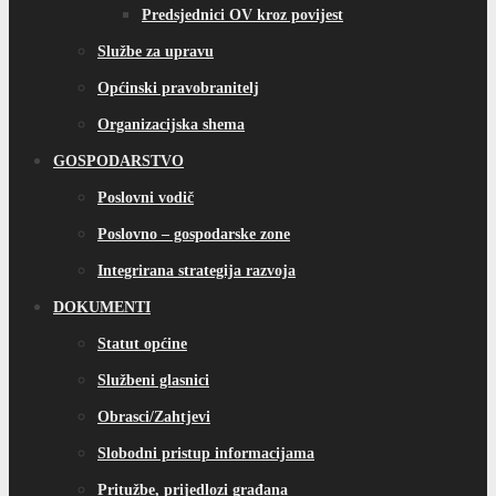
Predsjednici OV kroz povijest
Službe za upravu
Općinski pravobranitelj
Organizacijska shema
GOSPODARSTVO
Poslovni vodič
Poslovno – gospodarske zone
Integrirana strategija razvoja
DOKUMENTI
Statut općine
Službeni glasnici
Obrasci/Zahtjevi
Slobodni pristup informacijama
Pritužbe, prijedlozi građana