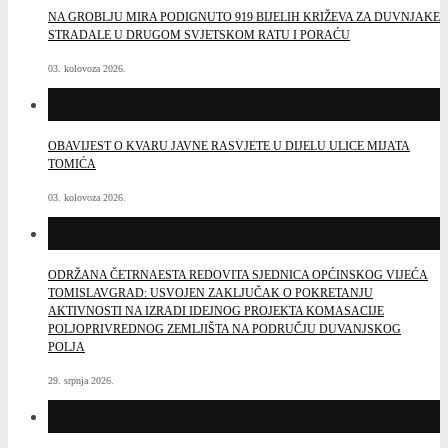
NA GROBLJU MIRA PODIGNUTO 919 BIJELIH KRIŽEVA ZA DUVNJAKE
STRADALE U DRUGOM SVJETSKOM RATU I PORAĆU
03. kolovoza 2026.
OBAVIJEST O KVARU JAVNE RASVJETE U DIJELU ULICE MIJATA
TOMIĆA
03. kolovoza 2026.
ODRŽANA ČETRNAESTA REDOVITA SJEDNICA OPĆINSKOG VIJEĆA
TOMISLAVGRAD: USVOJEN ZAKLJUČAK O POKRETANJU
AKTIVNOSTI NA IZRADI IDEJNOG PROJEKTA KOMASACIJE
POLJOPRIVREDNOG ZEMLJIŠTA NA PODRUČJU DUVANJSKOG
POLJA
29. srpnja 2026.