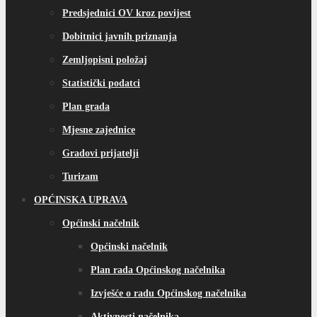
Predsjednici OV kroz povijest
Dobitnici javnih priznanja
Zemljopisni položaj
Statistički podatci
Plan grada
Mjesne zajednice
Gradovi prijatelji
Turizam
OPĆINSKA UPRAVA
Općinski načelnik
Općinski načelnik
Plan rada Općinskog načelnika
Izvješće o radu Općinskog načelnika
Aktivnosti načelnika