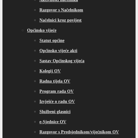
Razgovor s Načelnikom
Načelnici kroz povijest
Općinsko vijeće
Statut općine
Općinsko vijeće akti
Sastav Općinskog vijeća
Kolegij OV
Radna tijela OV
Program rada OV
Izvješće o radu OV
Službeni glasnici
e-Sjednice OV
Razgovor s Predsjednikom/vijećnikom OV