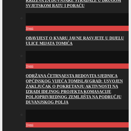
KRIŽEVA ZA DUVNJAKE STRADALE U DRUGOM
SVJETSKOM RATU I PORAĆU
Vijesti
OBAVIJEST O KVARU JAVNE RASVJETE U DIJELU
ULICE MIJATA TOMIĆA
Vijesti
ODRŽANA ČETRNAESTA REDOVITA SJEDNICA
OPĆINSKOG VIJEĆA TOMISLAVGRAD: USVOJEN
ZAKLJUČAK O POKRETANJU AKTIVNOSTI NA
IZRADI IDEJNOG PROJEKTA KOMASACIJE
POLJOPRIVREDNOG ZEMLJIŠTA NA PODRUČJU
DUVANJSKOG POLJA
Vijesti