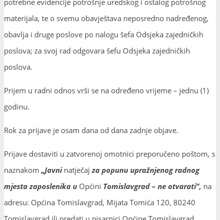
potrebne evidencije potrošnje uredskog i ostalog potrošnog
materijala, te o svemu obavještava neposredno nadređenog,
obavlja i druge poslove po nalogu šefa Odsjeka zajedničkih
poslova; za svoj rad odgovara šefu Odsjeka zajedničkih
poslova.
Prijem u radni odnos vrši se na određeno vrijeme – jednu (1)
godinu.
Rok za prijave je osam dana od dana zadnje objave.
Prijave dostaviti u zatvorenoj omotnici preporučeno poštom, s
naznakom
„Javni
natječaj
za popunu upražnjenog radnog
mjesta zaposlenika u
Općini
Tomislavgrad
–
ne otvarati”,
na
adresu: Općina Tomislavgrad, Mijata Tomića 120, 80240
Tomislavgrad ili predati u pisarnici Općine Tomislavgrad.