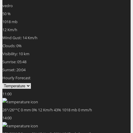
vedro
50 %
1018 mb
12 Km/h
Wind Gust:
14 Km/h
Clouds:
0%
Visibility:
10 km
Sunrise:
05:48
Sunset:
20:04
Hourly Forecast
11:00
26
°
/
26
°
°C
0 mm
0%
12 Km/h
43%
1018 mb
0 mm/h
14:00