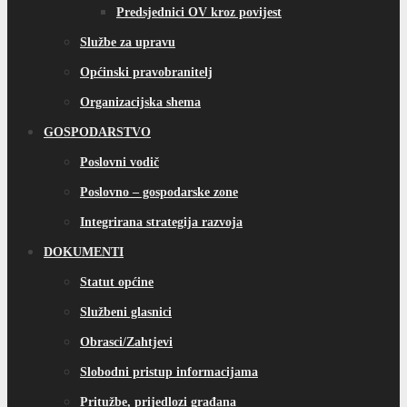
Predsjednici OV kroz povijest
Službe za upravu
Općinski pravobranitelj
Organizacijska shema
GOSPODARSTVO
Poslovni vodič
Poslovno – gospodarske zone
Integrirana strategija razvoja
DOKUMENTI
Statut općine
Službeni glasnici
Obrasci/Zahtjevi
Slobodni pristup informacijama
Pritužbe, prijedlozi građana