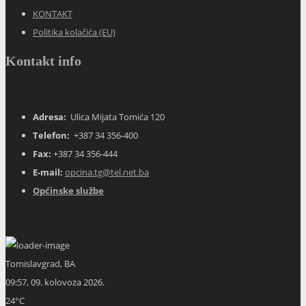
KONTAKT
Politika kolačića (EU)
Kontakt info
Adresa:
Ulica Mijata Tomića 120
Telefon:
+387 34 356-400
Fax:
+387 34 356-444
E-mail:
opcina.tg@tel.net.ba
Općinske službe
Tomislavgrad, BA
09:57,
09. kolovoza 2026.
24
°C