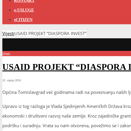
KONTAKT
e-USLUGE
eCITIZEN
Vijesti
USAID PROJEKT “DIASPORA INVEST”
Vijesti
USAID PROJEKT “DIASPORA 
23. srpnja 2024.
Općina Tomislavgrad već godinama radi na povezivanju naših ljud
Upravo iz tog razloga je Vlada Sjedinjenih Američkih Država kro
ekonomski i društveni razvoj naše zemlje. Kroz zajedničke gran
podršku i suradnju. Vrata su nam otvorena, povežimo se i zakor