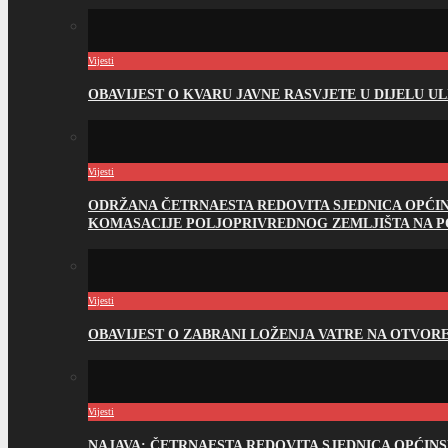
Vijesti
OBAVIJEST O KVARU JAVNE RASVJETE U DIJELU U
Vijesti
ODRŽANA ČETRNAESTA REDOVITA SJEDNICA OPĆI
KOMASACIJE POLJOPRIVREDNOG ZEMLJIŠTA NA 
Vijesti
OBAVIJEST O ZABRANI LOŽENJA VATRE NA OTVO
Vijesti
NAJAVA: ČETRNAESTA REDOVITA SJEDNICA OPĆIN