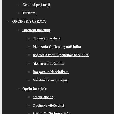
Gradovi prijatelji
Turizam
OPĆINSKA UPRAVA
Općinski načelnik
Općinski načelnik
Plan rada Općinskog načelnika
Izvješće o radu Općinskog načelnika
Aktivnosti načelnika
Razgovor s Načelnikom
Načelnici kroz povijest
Općinsko vijeće
Statut općine
Općinsko vijeće akti
Sastav Općinskog vijeća