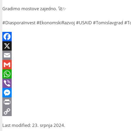
Gradimo mostove zajedno. 🚀✨
#DiasporaInvest #EkonomskiRazvoj #USAID #Tomislavgrad #T
Facebook
X
Email
Gmail
WhatsApp
Viber
Messenger
Print
Copy
Last modified: 23. srpnja 2024.
Link