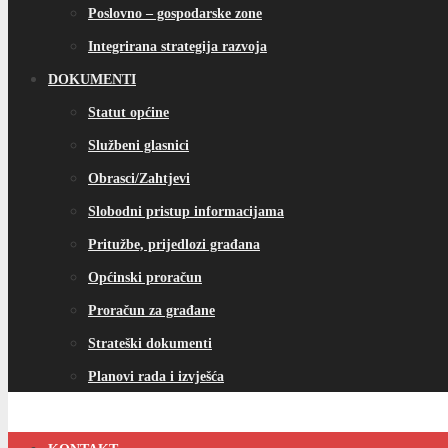
Poslovno – gospodarske zone
Integrirana strategija razvoja
DOKUMENTI
Statut općine
Službeni glasnici
Obrasci/Zahtjevi
Slobodni pristup informacijama
Pritužbe, prijedlozi građana
Općinski proračun
Proračun za građane
Strateški dokumenti
Planovi rada i izvješća