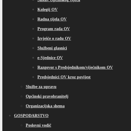
Kolegij OV
Radna tijela OV
Program rada OV
Izvješće o radu OV
Službeni glasnici
e-Sjednice OV
Razgovor s Predsjednikom/vijećnikom OV
Predsjednici OV kroz povijest
Službe za upravu
Općinski pravobranitelj
Organizacijska shema
GOSPODARSTVO
Poslovni vodič