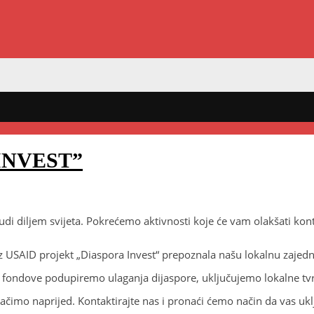
INVEST”
i diljem svijeta. Pokrećemo aktivnosti koje će vam olakšati konta
z USAID projekt „Diaspora Invest“ prepoznala našu lokalnu zajedn
t fondove podupiremo ulaganja dijaspore, uključujemo lokalne tv
ačimo naprijed. Kontaktirajte nas i pronaći ćemo način da vas uk