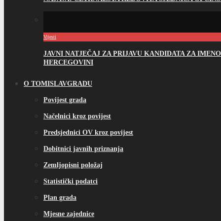
Vijesti
JAVNI NATJEČAJ ZA PRIJAVU KANDIDATA ZA IME
HERCEGOVINI
O TOMISLAVGRADU
Povijest grada
Načelnici kroz povijest
Predsjednici OV kroz povijest
Dobitnici javnih priznanja
Zemljopisni položaj
Statistički podatci
Plan grada
Mjesne zajednice