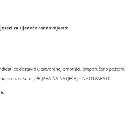
jeseci za sljedeće radno mjesto:
ndidati će dostaviti u zatvorenoj omotnici, preporučeno poštom,
vgrad, s naznakom: „PRIJAVA NA NATJEČAJ – NE OTVARATI“.
e.