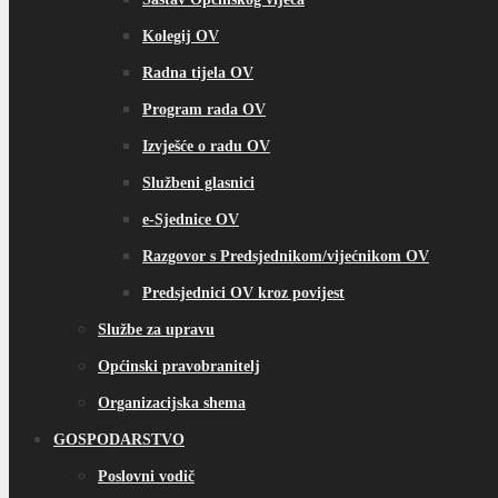
Kolegij OV
Radna tijela OV
Program rada OV
Izvješće o radu OV
Službeni glasnici
e-Sjednice OV
Razgovor s Predsjednikom/vijećnikom OV
Predsjednici OV kroz povijest
Službe za upravu
Općinski pravobranitelj
Organizacijska shema
GOSPODARSTVO
Poslovni vodič