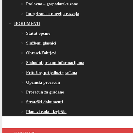
Poslovno – gospodarske zone
Integrirana strategija razvoja
DOKUMENTI
Statut općine
Službeni glasnici
Obrasci/Zahtjevi
Slobodni pristup informacijama
Pritužbe, prijedlozi građana
Općinski proračun
Proračun za građane
Strateški dokumenti
Planovi rada i izvješća