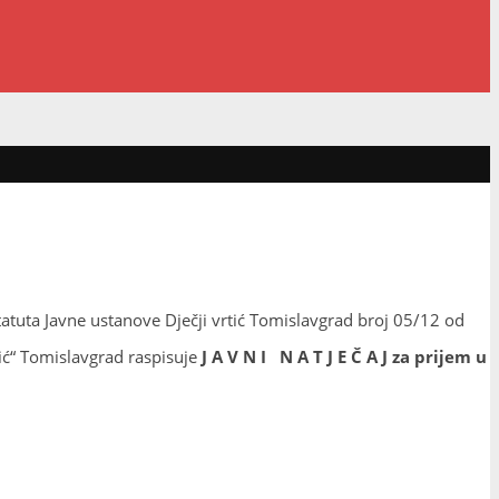
tuta Javne ustanove Dječji vrtić Tomislavgrad broj 05/12 od
ić“ Tomislavgrad raspisuje
J A V N I N A T J E Č A J
za prijem u