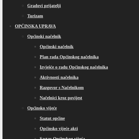
Gradovi prijatelji
Turizam
OPĆINSKA UPRAVA
Općinski načelnik
Općinski načelnik
Plan rada Općinskog načelnika
Izvješće o radu Općinskog načelnika
Aktivnosti načelnika
Razgovor s Načelnikom
Načelnici kroz povijest
Općinsko vijeće
Statut općine
Općinsko vijeće akti
Sastav Općinskog vijeća