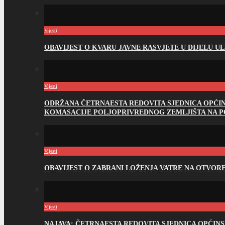
Vijesti
OBAVIJEST O KVARU JAVNE RASVJETE U DIJELU U
Vijesti
ODRŽANA ČETRNAESTA REDOVITA SJEDNICA OPĆI
KOMASACIJE POLJOPRIVREDNOG ZEMLJIŠTA NA 
Vijesti
OBAVIJEST O ZABRANI LOŽENJA VATRE NA OTVO
Vijesti
NAJAVA: ČETRNAESTA REDOVITA SJEDNICA OPĆIN