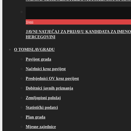
Vijesti
JAVNI NATJEČAJ ZA PRIJAVU KANDIDATA ZA IME
HERCEGOVINI
O TOMISLAVGRADU
Povijest grada
Načelnici kroz povijest
Predsjednici OV kroz povijest
Dobitnici javnih priznanja
Zemljopisni položaj
Statistički podatci
Plan grada
Mjesne zajednice