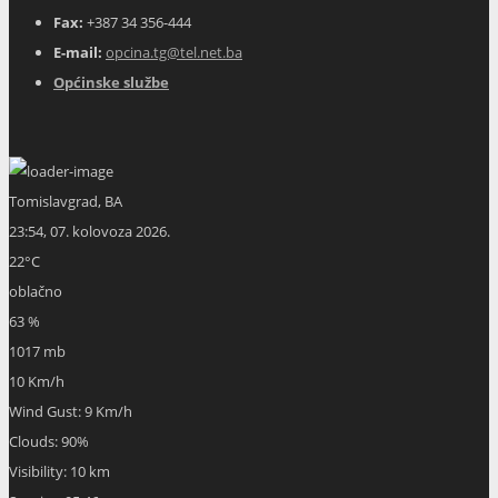
Fax:
+387 34 356-444
E-mail:
opcina.tg@tel.net.ba
Općinske službe
Tomislavgrad, BA
23:54,
07. kolovoza 2026.
22
°C
oblačno
63 %
1017 mb
10 Km/h
Wind Gust:
9 Km/h
Clouds:
90%
Visibility:
10 km