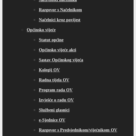
Razgovor s Načelnikom
Načelnici kroz povijest
Općinsko vijeće
Statut općine
Općinsko vijeće akti
Sastav Općinskog vijeća
Kolegij OV
Radna tijela OV
Program rada OV
Izvješće o radu OV
Službeni glasnici
e-Sjednice OV
Razgovor s Predsjednikom/vijećnikom OV