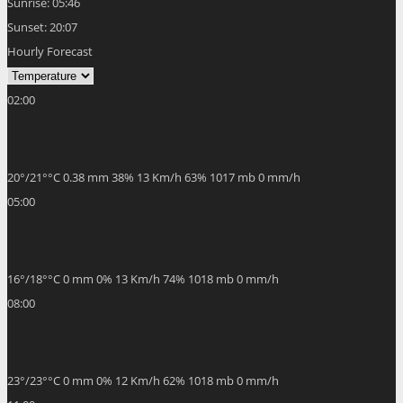
Sunrise:
05:46
Sunset:
20:07
Hourly Forecast
02:00
20
°
/
21
°
°C
0.38 mm
38%
13 Km/h
63%
1017 mb
0 mm/h
05:00
16
°
/
18
°
°C
0 mm
0%
13 Km/h
74%
1018 mb
0 mm/h
08:00
23
°
/
23
°
°C
0 mm
0%
12 Km/h
62%
1018 mb
0 mm/h