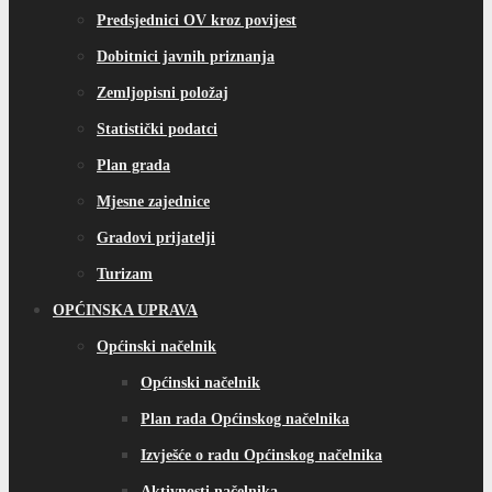
Predsjednici OV kroz povijest
Dobitnici javnih priznanja
Zemljopisni položaj
Statistički podatci
Plan grada
Mjesne zajednice
Gradovi prijatelji
Turizam
OPĆINSKA UPRAVA
Općinski načelnik
Općinski načelnik
Plan rada Općinskog načelnika
Izvješće o radu Općinskog načelnika
Aktivnosti načelnika