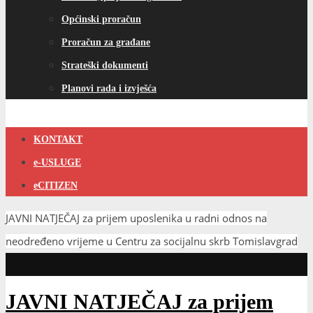
Općinski proračun
Proračun za građane
Strateški dokumenti
Planovi rada i izvješća
KONTAKT
e-USLUGE
eCITIZEN
JAVNI NATJEČAJ za prijem uposlenika u radni odnos na
neodređeno vrijeme u Centru za socijalnu skrb Tomislavgrad
JAVNI NATJEČAJ za prijem