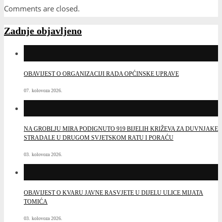
Comments are closed.
Zadnje objavljeno
OBAVIJEST O ORGANIZACIJI RADA OPĆINSKE UPRAVE
07. kolovoza 2026.
NA GROBLJU MIRA PODIGNUTO 919 BIJELIH KRIŽEVA ZA DUVNJAKE
STRADALE U DRUGOM SVJETSKOM RATU I PORAĆU
03. kolovoza 2026.
OBAVIJEST O KVARU JAVNE RASVJETE U DIJELU ULICE MIJATA
TOMIĆA
03. kolovoza 2026.