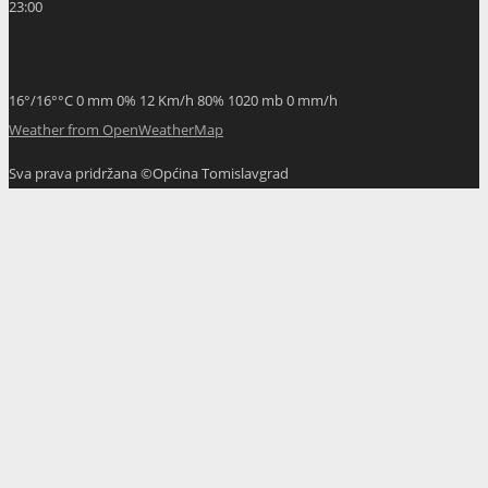
23:00
16
°
/
16
°
°C
0 mm
0%
12 Km/h
80%
1020 mb
0 mm/h
Weather from OpenWeatherMap
Sva prava pridržana ©Općina Tomislavgrad