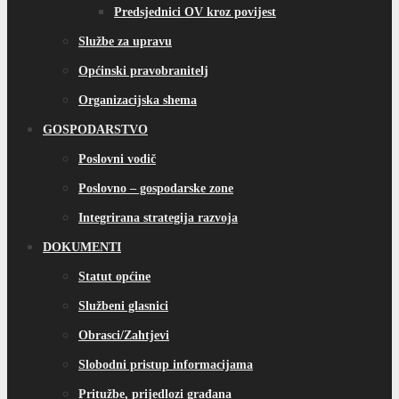
Predsjednici OV kroz povijest
Službe za upravu
Općinski pravobranitelj
Organizacijska shema
GOSPODARSTVO
Poslovni vodič
Poslovno – gospodarske zone
Integrirana strategija razvoja
DOKUMENTI
Statut općine
Službeni glasnici
Obrasci/Zahtjevi
Slobodni pristup informacijama
Pritužbe, prijedlozi građana