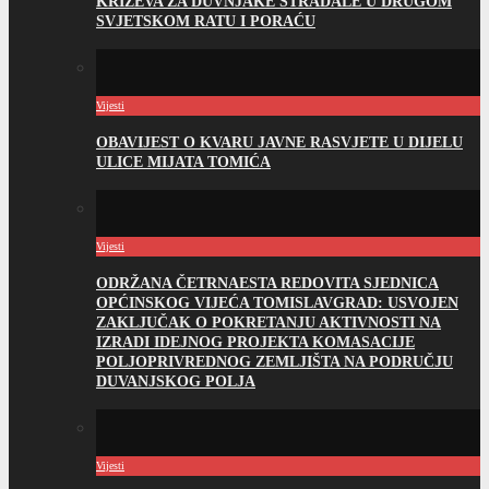
KRIŽEVA ZA DUVNJAKE STRADALE U DRUGOM
SVJETSKOM RATU I PORAĆU
Vijesti
OBAVIJEST O KVARU JAVNE RASVJETE U DIJELU
ULICE MIJATA TOMIĆA
Vijesti
ODRŽANA ČETRNAESTA REDOVITA SJEDNICA
OPĆINSKOG VIJEĆA TOMISLAVGRAD: USVOJEN
ZAKLJUČAK O POKRETANJU AKTIVNOSTI NA
IZRADI IDEJNOG PROJEKTA KOMASACIJE
POLJOPRIVREDNOG ZEMLJIŠTA NA PODRUČJU
DUVANJSKOG POLJA
Vijesti