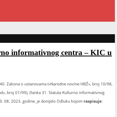
no informativnog centra – KIC u
 i 40. Zakona o ustanovama («Narodne novine HBŽ», broj 10/98,
», broj 01/99), članka 31. Statuta Kulturno informativnog
30. 08. 2023. godine, je donijelo Odluku kojom
raspisuje
: