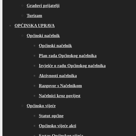
Gradovi prijatelji
Turizam
OPĆINSKA UPRAVA
Općinski načelnik
Općinski načelnik
Plan rada Općinskog načelnika
Izvješće o radu Općinskog načelnika
Aktivnosti načelnika
Razgovor s Načelnikom
Načelnici kroz povijest
Općinsko vijeće
Statut općine
Općinsko vijeće akti
Sastav Općinskog vijeća