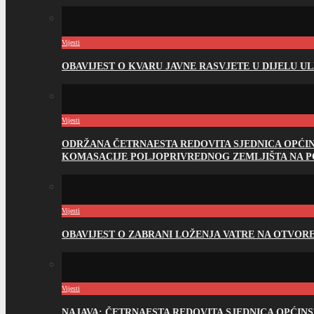
Vijesti
OBAVIJEST O KVARU JAVNE RASVJETE U DIJELU U
Vijesti
ODRŽANA ČETRNAESTA REDOVITA SJEDNICA OPĆI
KOMASACIJE POLJOPRIVREDNOG ZEMLJIŠTA NA 
Vijesti
OBAVIJEST O ZABRANI LOŽENJA VATRE NA OTVO
Vijesti
NAJAVA: ČETRNAESTA REDOVITA SJEDNICA OPĆIN