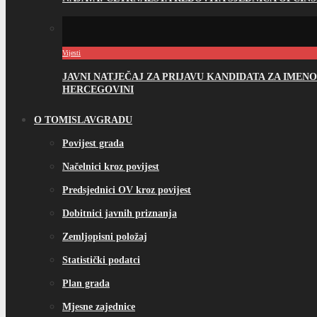
Vijesti
JAVNI NATJEČAJ ZA PRIJAVU KANDIDATA ZA IME
HERCEGOVINI
O TOMISLAVGRADU
Povijest grada
Načelnici kroz povijest
Predsjednici OV kroz povijest
Dobitnici javnih priznanja
Zemljopisni položaj
Statistički podatci
Plan grada
Mjesne zajednice