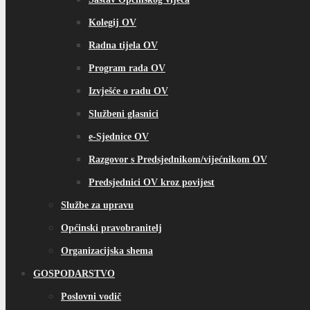
Kolegij OV
Radna tijela OV
Program rada OV
Izvješće o radu OV
Službeni glasnici
e-Sjednice OV
Razgovor s Predsjednikom/vijećnikom OV
Predsjednici OV kroz povijest
Službe za upravu
Općinski pravobranitelj
Organizacijska shema
GOSPODARSTVO
Poslovni vodič