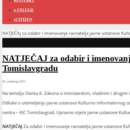
KONTAKT
e-USLUGE
eCITIZEN
NATJEČAJ za odabir i imenovanje ravnatelja javne ustanove Kul
NATJEČAJ za odabir i imenovanje
Tomislavgradu
09. studenoga 2023.
Na temelju članka 8. Zakona o ministarskim, vladinim i drugim
Odluke o utemeljenju javne ustanove Kulturno informativnog cen
centra – KIC Tomislavgrad, Upravno vijeće javne ustanove Kultu
NATJEČAJ
Za odabir i imenovanje ravnatelja javne ustanove Kul