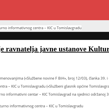
turno informativnog centra – KIC u Tomislavgradu
 ravnatelja javne ustanove Kultur
 imenovanjima («Službene novine F BiH», broj 12/03), članka 39.
tra – KIC u Tomislavgradu («Službeni glasnik općine Tomislavgrad
rno informativni centar – KIC Tomislavgrad na sjednici održanoj 
turno informativnog centra – KIC u Tomislavgradu