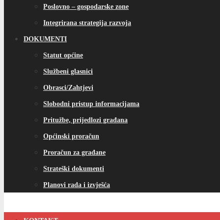
Poslovno – gospodarske zone
Integrirana strategija razvoja
DOKUMENTI
Statut općine
Službeni glasnici
Obrasci/Zahtjevi
Slobodni pristup informacijama
Pritužbe, prijedlozi građana
Općinski proračun
Proračun za građane
Strateški dokumenti
Planovi rada i izvješća