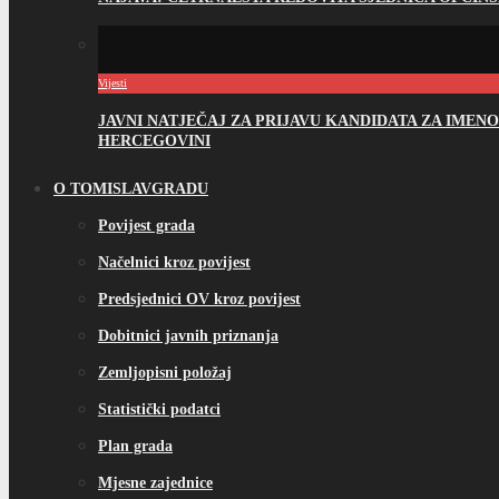
Vijesti
JAVNI NATJEČAJ ZA PRIJAVU KANDIDATA ZA IME
HERCEGOVINI
O TOMISLAVGRADU
Povijest grada
Načelnici kroz povijest
Predsjednici OV kroz povijest
Dobitnici javnih priznanja
Zemljopisni položaj
Statistički podatci
Plan grada
Mjesne zajednice