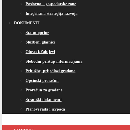
Poslovno – gospodarske zone
Integrirana strategija razvoja
DOKUMENTI
Statut općine
Službeni glasnici
Obrasci/Zahtjevi
Slobodni pristup informacijama
Pritužbe, prijedlozi građana
Općinski proračun
Proračun za građane
Strateški dokumenti
Planovi rada i izvješća