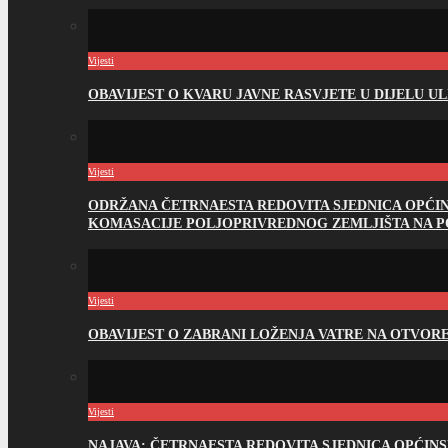
Vijesti
OBAVIJEST O KVARU JAVNE RASVJETE U DIJELU U
Vijesti
ODRŽANA ČETRNAESTA REDOVITA SJEDNICA OPĆI
KOMASACIJE POLJOPRIVREDNOG ZEMLJIŠTA NA 
Vijesti
OBAVIJEST O ZABRANI LOŽENJA VATRE NA OTVO
Vijesti
NAJAVA: ČETRNAESTA REDOVITA SJEDNICA OPĆIN