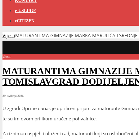
KONTAKT
e-USLUGE
eCITIZEN
Vijesti
MATURANTIMA GIMNAZIJE MARKA MARULIĆA I SREDNJE
Vijesti
MATURANTIMA GIMNAZIJE 
TOMISLAVGRAD DODIJELJEN
29. svibnja 2026.
U zgradi Općine danas je upriličen prijam za maturante Gimnazi
te su im ovom prilikom uručene pohvalnice.
Za izniman uspjeh i uloženi rad, maturanti koji su oslobođeni 