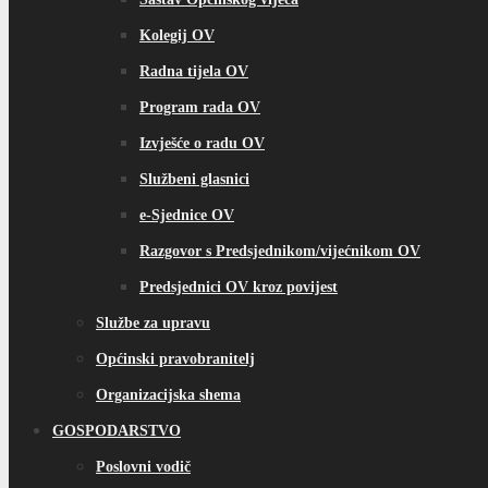
Kolegij OV
Radna tijela OV
Program rada OV
Izvješće o radu OV
Službeni glasnici
e-Sjednice OV
Razgovor s Predsjednikom/vijećnikom OV
Predsjednici OV kroz povijest
Službe za upravu
Općinski pravobranitelj
Organizacijska shema
GOSPODARSTVO
Poslovni vodič