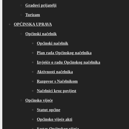
Gradovi prijatelji
Turizam
OPĆINSKA UPRAVA
Općinski načelnik
Općinski načelnik
Plan rada Općinskog načelnika
Izvješće o radu Općinskog načelnika
Aktivnosti načelnika
Razgovor s Načelnikom
Načelnici kroz povijest
Općinsko vijeće
Statut općine
Općinsko vijeće akti
Sastav Općinskog vijeća