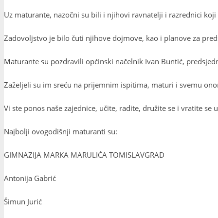
Uz maturante, nazočni su bili i njihovi ravnatelji i razrednici koji
Zadovoljstvo je bilo čuti njihove dojmove, kao i planove za preds
Maturante su pozdravili općinski načelnik Ivan Buntić, predsjedn
Zaželjeli su im sreću na prijemnim ispitima, maturi i svemu o
Vi ste ponos naše zajednice, učite, radite, družite se i vratite se
Najbolji ovogodišnji maturanti su:
GIMNAZIJA MARKA MARULIĆA TOMISLAVGRAD
Antonija Gabrić
Šimun Jurić