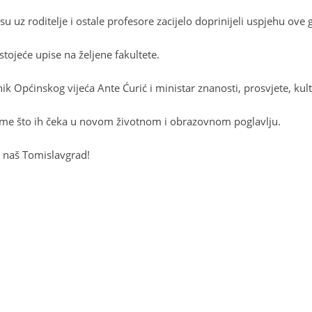
 su uz roditelje i ostale profesore zacijelo doprinijeli uspjehu ove 
tojeće upise na željene fakultete.
ik Općinskog vijeća Ante Ćurić i ministar znanosti, prosvjete, ku
nome što ih čeka u novom životnom i obrazovnom poglavlju.
 u naš Tomislavgrad!