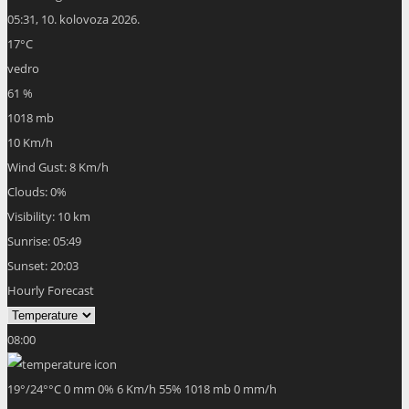
05:31,
10. kolovoza 2026.
17
°C
vedro
61 %
1018 mb
10 Km/h
Wind Gust:
8 Km/h
Clouds:
0%
Visibility:
10 km
Sunrise:
05:49
Sunset:
20:03
Hourly Forecast
08:00
19
°
/
24
°
°C
0 mm
0%
6 Km/h
55%
1018 mb
0 mm/h