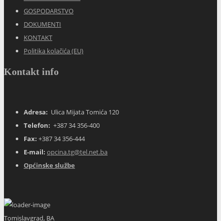
GOSPODARSTVO
DOKUMENTI
KONTAKT
Politika kolačića (EU)
Kontakt info
Adresa:
Ulica Mijata Tomića 120
Telefon:
+387 34 356-400
Fax:
+387 34 356-444
E-mail:
opcina.tg@tel.net.ba
Općinske službe
Tomislavgrad, BA