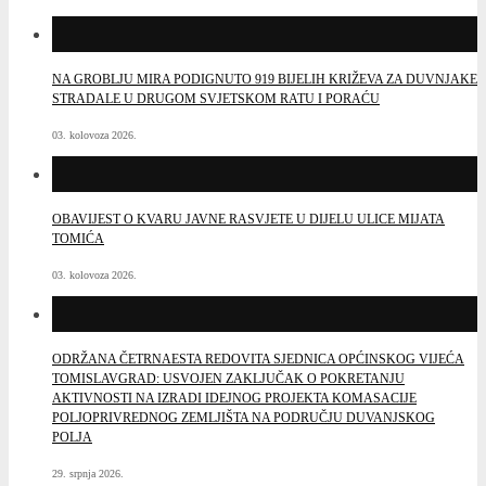
NA GROBLJU MIRA PODIGNUTO 919 BIJELIH KRIŽEVA ZA DUVNJAKE
STRADALE U DRUGOM SVJETSKOM RATU I PORAĆU
03. kolovoza 2026.
OBAVIJEST O KVARU JAVNE RASVJETE U DIJELU ULICE MIJATA
TOMIĆA
03. kolovoza 2026.
ODRŽANA ČETRNAESTA REDOVITA SJEDNICA OPĆINSKOG VIJEĆA
TOMISLAVGRAD: USVOJEN ZAKLJUČAK O POKRETANJU
AKTIVNOSTI NA IZRADI IDEJNOG PROJEKTA KOMASACIJE
POLJOPRIVREDNOG ZEMLJIŠTA NA PODRUČJU DUVANJSKOG
POLJA
29. srpnja 2026.