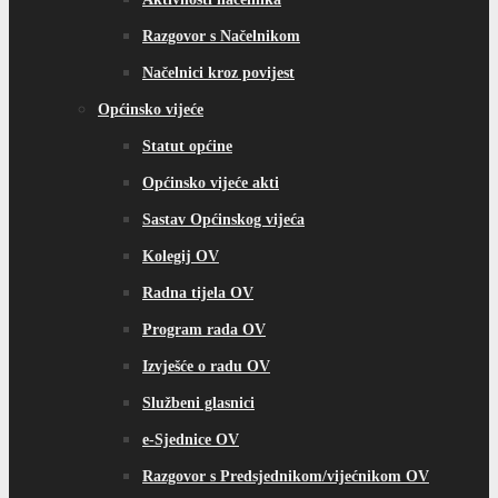
Razgovor s Načelnikom
Načelnici kroz povijest
Općinsko vijeće
Statut općine
Općinsko vijeće akti
Sastav Općinskog vijeća
Kolegij OV
Radna tijela OV
Program rada OV
Izvješće o radu OV
Službeni glasnici
e-Sjednice OV
Razgovor s Predsjednikom/vijećnikom OV