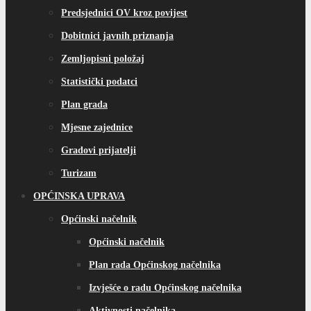
Predsjednici OV kroz povijest
Dobitnici javnih priznanja
Zemljopisni položaj
Statistički podatci
Plan grada
Mjesne zajednice
Gradovi prijatelji
Turizam
OPĆINSKA UPRAVA
Općinski načelnik
Općinski načelnik
Plan rada Općinskog načelnika
Izvješće o radu Općinskog načelnika
Aktivnosti načelnika