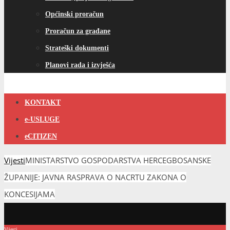
Općinski proračun
Proračun za građane
Strateški dokumenti
Planovi rada i izvješća
KONTAKT
e-USLUGE
eCITIZEN
Vijesti
MINISTARSTVO GOSPODARSTVA HERCEGBOSANSKE
ŽUPANIJE: JAVNA RASPRAVA O NACRTU ZAKONA O
KONCESIJAMA
Vijesti