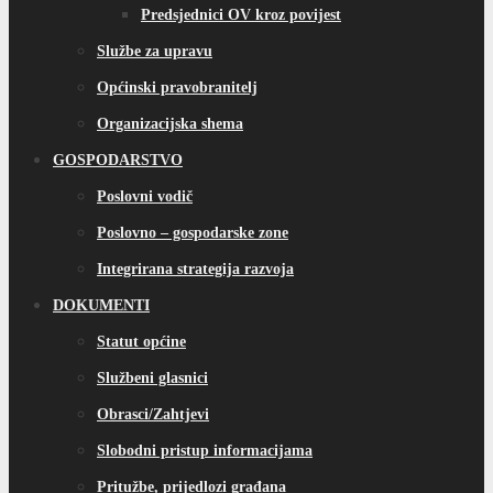
Predsjednici OV kroz povijest
Službe za upravu
Općinski pravobranitelj
Organizacijska shema
GOSPODARSTVO
Poslovni vodič
Poslovno – gospodarske zone
Integrirana strategija razvoja
DOKUMENTI
Statut općine
Službeni glasnici
Obrasci/Zahtjevi
Slobodni pristup informacijama
Pritužbe, prijedlozi građana