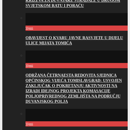
KRIŽEVA ZA DUVNJAKE STRADALE U DRUGOM
SVJETSKOM RATU I PORAĆU
Vijesti
OBAVIJEST O KVARU JAVNE RASVJETE U DIJELU
ULICE MIJATA TOMIĆA
Vijesti
ODRŽANA ČETRNAESTA REDOVITA SJEDNICA
OPĆINSKOG VIJEĆA TOMISLAVGRAD: USVOJEN
ZAKLJUČAK O POKRETANJU AKTIVNOSTI NA
IZRADI IDEJNOG PROJEKTA KOMASACIJE
POLJOPRIVREDNOG ZEMLJIŠTA NA PODRUČJU
DUVANJSKOG POLJA
Vijesti