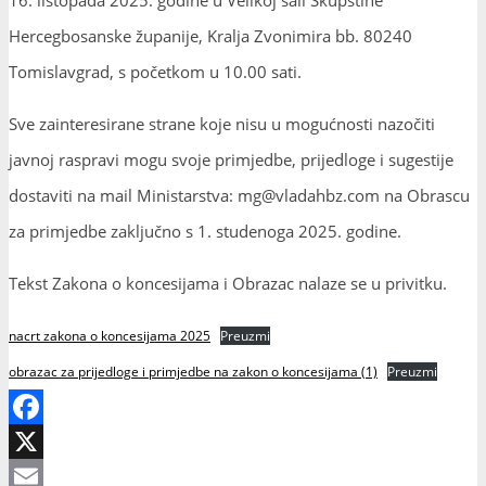
Hercegbosanske županije, Kralja Zvonimira bb. 80240
Tomislavgrad, s početkom u 10.00 sati.
Sve zainteresirane strane koje nisu u mogućnosti nazočiti
javnoj raspravi mogu svoje primjedbe, prijedloge i sugestije
dostaviti na mail Ministarstva: mg@vladahbz.com na Obrascu
za primjedbe zaključno s 1. studenoga 2025. godine.
Tekst Zakona o koncesijama i Obrazac nalaze se u privitku.
nacrt zakona o koncesijama 2025
Preuzmi
obrazac za prijedloge i primjedbe na zakon o koncesijama (1)
Preuzmi
Facebook
X