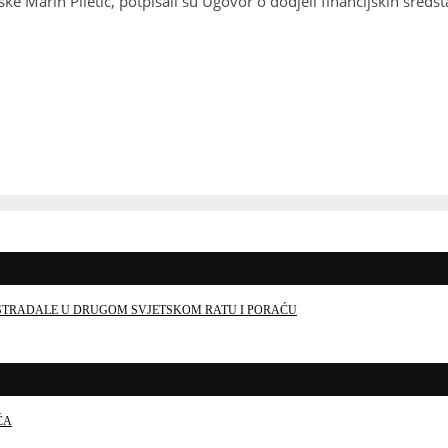
tske Marin Piletić, potpisali su Ugovor o dodjeli financijskih sre
E STRADALE U DRUGOM SVJETSKOM RATU I PORAĆU
ĆA