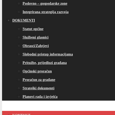
Poslovno – gospodarske zone
Integrirana strategija razvoja
DOKUMENTI
Statut općine
Službeni glasnici
Obrasci/Zahtjevi
Slobodni pristup informacijama
Pritužbe, prijedlozi građana
Općinski proračun
Proračun za građane
Strateški dokumenti
Planovi rada i izvješća