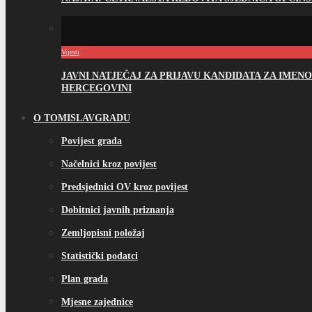
Vijesti
JAVNI NATJEČAJ ZA PRIJAVU KANDIDATA ZA IME
HERCEGOVINI
O TOMISLAVGRADU
Povijest grada
Načelnici kroz povijest
Predsjednici OV kroz povijest
Dobitnici javnih priznanja
Zemljopisni položaj
Statistički podatci
Plan grada
Mjesne zajednice