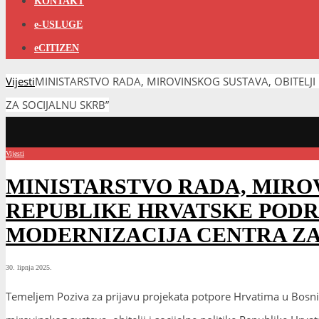
KONTAKT
e-USLUGE
eCITIZEN
Vijesti
MINISTARSTVO RADA, MIROVINSKOG SUSTAVA, OBITELJI
ZA SOCIJALNU SKRB”
Vijesti
MINISTARSTVO RADA, MIROV
REPUBLIKE HRVATSKE POD
MODERNIZACIJA CENTRA ZA
30. lipnja 2025.
Temeljem Poziva za prijavu projekata potpore Hrvatima u Bosni i 