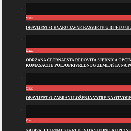
Vijesti
OBAVIJEST O KVARU JAVNE RASVJETE U DIJELU U
Vijesti
ODRŽANA ČETRNAESTA REDOVITA SJEDNICA OPĆI
KOMASACIJE POLJOPRIVREDNOG ZEMLJIŠTA NA 
Vijesti
OBAVIJEST O ZABRANI LOŽENJA VATRE NA OTVO
Vijesti
NAJAVA: ČETRNAESTA REDOVITA SJEDNICA OPĆIN