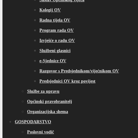
Kolegij OV
Radna tijela OV
Program rada OV
Izvješće o radu OV
Službeni glasnici
e-Sjednice OV
Razgovor s Predsjednikom/vijećnikom OV
Predsjednici OV kroz povijest
Službe za upravu
Općinski pravobranitelj
Organizacijska shema
GOSPODARSTVO
Poslovni vodič