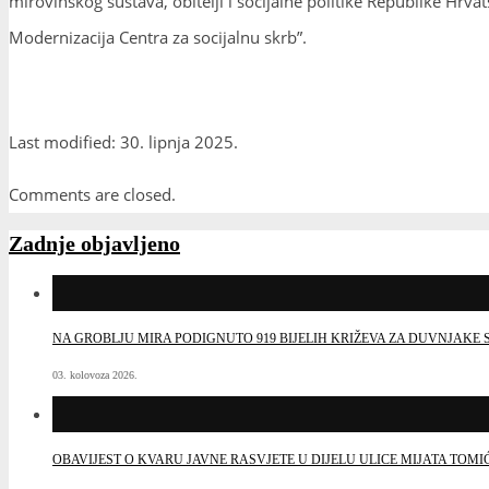
mirovinskog sustava, obitelji i socijalne politike Republike Hrva
Modernizacija Centra za socijalnu skrb”.
Last modified: 30. lipnja 2025.
Comments are closed.
Zadnje objavljeno
NA GROBLJU MIRA PODIGNUTO 919 BIJELIH KRIŽEVA ZA DUVNJAK
03. kolovoza 2026.
OBAVIJEST O KVARU JAVNE RASVJETE U DIJELU ULICE MIJATA TOMI