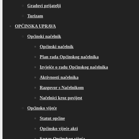
Gradovi prijatelji
Turizam
OPĆINSKA UPRAVA
Općinski načelnik
Općinski načelnik
Plan rada Općinskog načelnika
Izvješće o radu Općinskog načelnika
Aktivnosti načelnika
Razgovor s Načelnikom
Načelnici kroz povijest
Općinsko vijeće
Statut općine
Općinsko vijeće akti
Sastav Općinskog vijeća