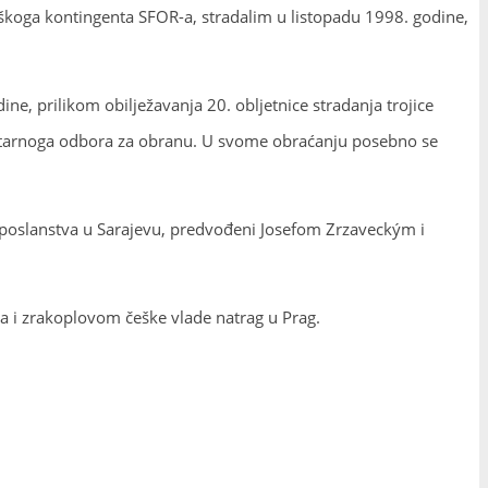
eškoga kontingenta SFOR-a, stradalim u listopadu 1998. godine,
ne, prilikom obilježavanja 20. obljetnice stradanja trojice
mentarnoga odbora za obranu. U svome obraćanju posebno se
veleposlanstva u Sarajevu, predvođeni Josefom Zrzaveckým i
a i zrakoplovom češke vlade natrag u Prag.