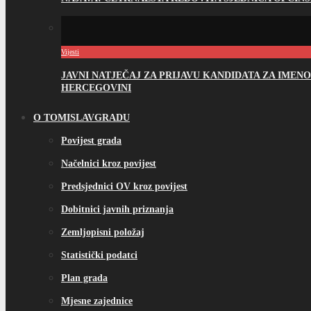
Vijesti
JAVNI NATJEČAJ ZA PRIJAVU KANDIDATA ZA IME
HERCEGOVINI
O TOMISLAVGRADU
Povijest grada
Načelnici kroz povijest
Predsjednici OV kroz povijest
Dobitnici javnih priznanja
Zemljopisni položaj
Statistički podatci
Plan grada
Mjesne zajednice