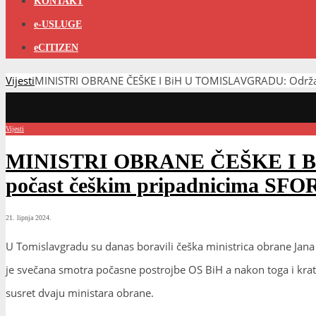
KONTAKT
e-USLUGE
eCITIZEN
Vijesti
MINISTRI OBRANE ČEŠKE I BiH U TOMISLAVGRADU: Održali b
Vijesti
MINISTRI OBRANE ČEŠKE I BiH 
počast češkim pripadnicima SFO
21. lipnja 2024.
U Tomislavgradu su danas boravili češka ministrica obrane Jana
je svečana smotra počasne postrojbe OS BiH a nakon toga i krat
susret dvaju ministara obrane.