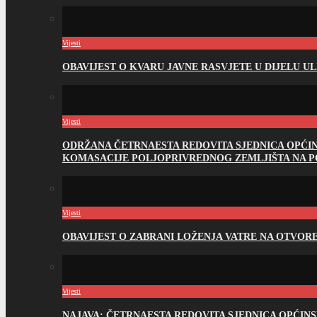
Vijesti
OBAVIJEST O KVARU JAVNE RASVJETE U DIJELU U
Vijesti
ODRŽANA ČETRNAESTA REDOVITA SJEDNICA OPĆI
KOMASACIJE POLJOPRIVREDNOG ZEMLJIŠTA NA 
Vijesti
OBAVIJEST O ZABRANI LOŽENJA VATRE NA OTVO
Vijesti
NAJAVA: ČETRNAESTA REDOVITA SJEDNICA OPĆIN