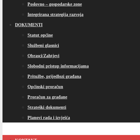
Poslovno – gospodarske zone
Integrirana strategija razvoja
DOKUMENTI
Statut općine
Službeni glasnici
Obrasci/Zahtjevi
Slobodni pristup informacijama
Pritužbe, prijedlozi građana
Općinski proračun
Proračun za građane
Strateški dokumenti
Planovi rada i izvješća