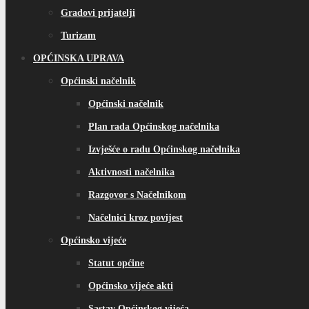
Gradovi prijatelji
Turizam
OPĆINSKA UPRAVA
Općinski načelnik
Općinski načelnik
Plan rada Općinskog načelnika
Izvješće o radu Općinskog načelnika
Aktivnosti načelnika
Razgovor s Načelnikom
Načelnici kroz povijest
Općinsko vijeće
Statut općine
Općinsko vijeće akti
Sastav Općinskog vijeća