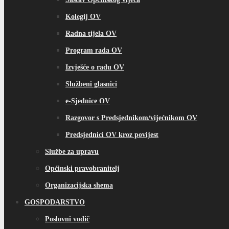
Kolegij OV
Radna tijela OV
Program rada OV
Izvješće o radu OV
Službeni glasnici
e-Sjednice OV
Razgovor s Predsjednikom/vijećnikom OV
Predsjednici OV kroz povijest
Službe za upravu
Općinski pravobranitelj
Organizacijska shema
GOSPODARSTVO
Poslovni vodič