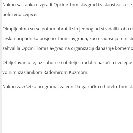
Nakon sastanka u zgradi Općine Tomislavgrad izaslanstva su se 
položeno cvijeće.
Okupljenima su se potom obratili sin jednog od stradalih, oba min
čeških pripadnika posjetio Tomislavgrada, kao i sadašnja mini
zahvalila Općini Tomislavgrad na organizaciji današnje komemor
Obilježavanju je, uz suborce i obitelji stradalih nazočila i vel
vojnim izaslanikom Radomirom Kuzmom.
Nakon završetka programa, zajedničkoga ručka u hotelu Tomisla