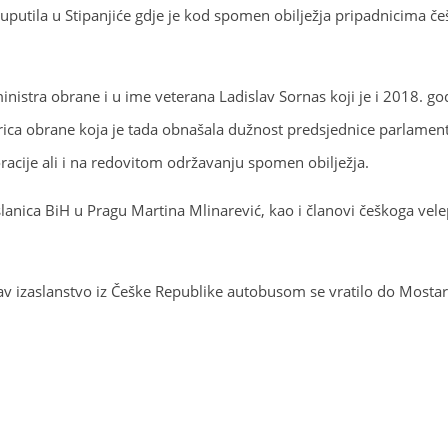
uputila u Stipanjiće gdje je kod spomen obilježja pripadnicima č
istra obrane i u ime veterana Ladislav Sornas koji je i 2018. godi
strica obrane koja je tada obnašala dužnost predsjednice parla
acije ali i na redovitom održavanju spomen obilježja.
eposlanica BiH u Pragu Martina Mlinarević, kao i članovi češkoga 
v izaslanstvo iz Češke Republike autobusom se vratilo do Mostar