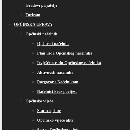
Gradovi prijatelji
Turizam
OPĆINSKA UPRAVA
Općinski načelnik
Općinski načelnik
Plan rada Općinskog načelnika
Izvješće o radu Općinskog načelnika
Aktivnosti načelnika
Razgovor s Načelnikom
Načelnici kroz povijest
Općinsko vijeće
Statut općine
Općinsko vijeće akti
Sastav Općinskog vijeća