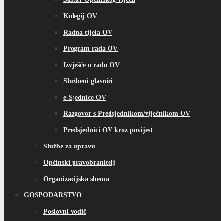
Kolegij OV
Radna tijela OV
Program rada OV
Izvješće o radu OV
Službeni glasnici
e-Sjednice OV
Razgovor s Predsjednikom/vijećnikom OV
Predsjednici OV kroz povijest
Službe za upravu
Općinski pravobranitelj
Organizacijska shema
GOSPODARSTVO
Poslovni vodič