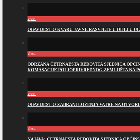
Vijesti
OBAVIJEST O KVARU JAVNE RASVJETE U DIJELU U
Vijesti
ODRŽANA ČETRNAESTA REDOVITA SJEDNICA OPĆI
KOMASACIJE POLJOPRIVREDNOG ZEMLJIŠTA NA 
Vijesti
OBAVIJEST O ZABRANI LOŽENJA VATRE NA OTVO
Vijesti
NAJAVA: ČETRNAESTA REDOVITA SJEDNICA OPĆIN