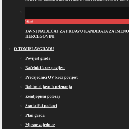
Vijesti
JAVNI NATJEČAJ ZA PRIJAVU KANDIDATA ZA IME
HERCEGOVINI
O TOMISLAVGRADU
Povijest grada
Načelnici kroz povijest
Predsjednici OV kroz povijest
Dobitnici javnih priznanja
Zemljopisni položaj
Statistički podatci
Plan grada
Mjesne zajednice