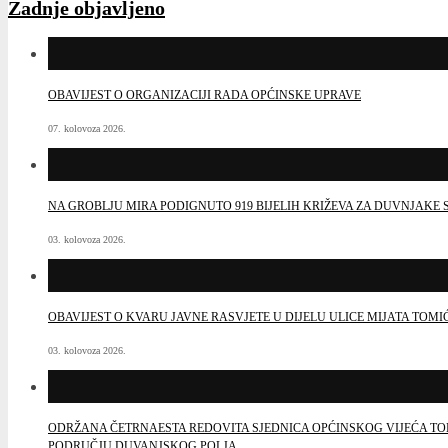
Zadnje objavljeno
OBAVIJEST O ORGANIZACIJI RADA OPĆINSKE UPRAVE
07. kolovoza 2026.
NA GROBLJU MIRA PODIGNUTO 919 BIJELIH KRIŽEVA ZA DUVNJAK
03. kolovoza 2026.
OBAVIJEST O KVARU JAVNE RASVJETE U DIJELU ULICE MIJATA TOMI
03. kolovoza 2026.
ODRŽANA ČETRNAESTA REDOVITA SJEDNICA OPĆINSKOG VIJEĆA TO
PODRUČJU DUVANJSKOG POLJA