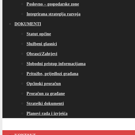
Poslovno – gospodarske zone
Integrirana strategija razvoja
DOKUMENTI
Statut općine
Službeni glasnici
Obrasci/Zahtjevi
Slobodni pristup informacijama
Pritužbe, prijedlozi građana
Općinski proračun
Proračun za građane
Strateški dokumenti
Planovi rada i izvješća