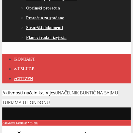
Općinski proračun
Proračun za građane
Strateški dokumenti
Planovi rada i izvješća
KONTAKT
e-USLUGE
eCITIZEN
Aktivnosti načelnika
,
Vijesti
NAČELNIK BUNTIĆ NA SAJMU
TURIZMA U LONDONU
Aktivnosti načelnika
•
Vijesti