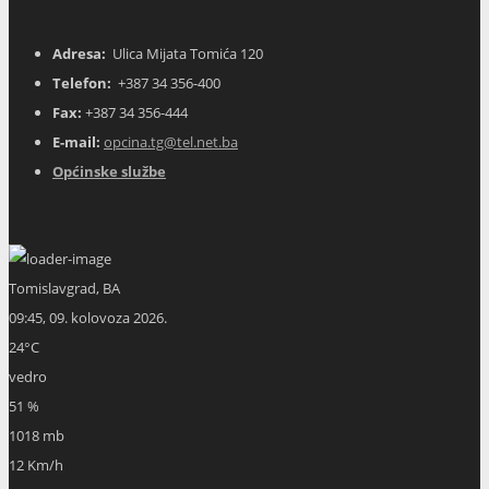
Adresa:
Ulica Mijata Tomića 120
Telefon:
+387 34 356-400
Fax:
+387 34 356-444
E-mail:
opcina.tg@tel.net.ba
Općinske službe
Tomislavgrad, BA
09:45,
09. kolovoza 2026.
24
°C
vedro
51 %
1018 mb
12 Km/h