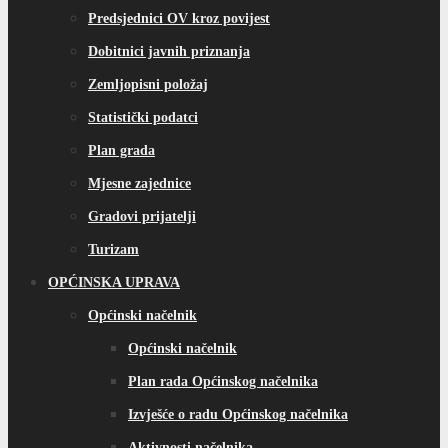
Predsjednici OV kroz povijest
Dobitnici javnih priznanja
Zemljopisni položaj
Statistički podatci
Plan grada
Mjesne zajednice
Gradovi prijatelji
Turizam
OPĆINSKA UPRAVA
Općinski načelnik
Općinski načelnik
Plan rada Općinskog načelnika
Izvješće o radu Općinskog načelnika
Aktivnosti načelnika