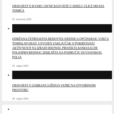
OBAVIJEST O KVARU JAVNE RASVJETE U DIJELU ULICE MIJATA
TOMIĆA
03. kolovoza 2026.
ODRŽANA ČETRNAESTA REDOVITA SJEDNICA OPĆINSKOG VIJEĆA
TOMISLAVGRAD: USVOJEN ZAKLJUČAK O POKRETANJU
AKTIVNOSTI NA IZRADI IDEJNOG PROJEKTA KOMASACIJE
POLJOPRIVREDNOG ZEMLJIŠTA NA PODRUČJU DUVANJSKOG
POLJA
29. srpnja 2026.
OBAVIJEST O ZABRANI LOŽENJA VATRE NA OTVORENOM
PROSTORU
28. srpnja 2026.