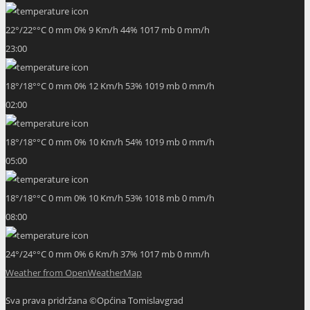
22
°
/
22
°
°C
0 mm
0%
9 Km/h
44%
1017 mb
0 mm/h
23:00
18
°
/
18
°
°C
0 mm
0%
12 Km/h
53%
1019 mb
0 mm/h
02:00
18
°
/
18
°
°C
0 mm
0%
10 Km/h
54%
1019 mb
0 mm/h
05:00
18
°
/
18
°
°C
0 mm
0%
10 Km/h
53%
1018 mb
0 mm/h
08:00
24
°
/
24
°
°C
0 mm
0%
6 Km/h
37%
1017 mb
0 mm/h
Weather from OpenWeatherMap
Sva prava pridržana ©Općina Tomislavgrad