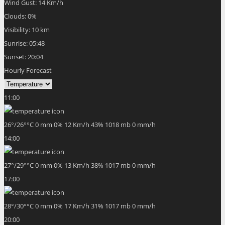
Wind Gust:
14 Km/h
Clouds:
0%
Visibility:
10 km
Sunrise:
05:48
Sunset:
20:04
Hourly Forecast
11:00
26
°
/
26
°
°C
0 mm
0%
12 Km/h
43%
1018 mb
0 mm/h
14:00
27
°
/
29
°
°C
0 mm
0%
13 Km/h
38%
1017 mb
0 mm/h
17:00
28
°
/
30
°
°C
0 mm
0%
17 Km/h
31%
1017 mb
0 mm/h
20:00