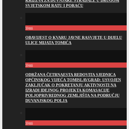
KRIŽEVA ZA DUVNJAKE STRADALE U DRUGOM
SVJETSKOM RATU I PORAĆU
Vijesti
OBAVIJEST O KVARU JAVNE RASVJETE U DIJELU
ULICE MIJATA TOMIĆA
Vijesti
ODRŽANA ČETRNAESTA REDOVITA SJEDNICA
OPĆINSKOG VIJEĆA TOMISLAVGRAD: USVOJEN
ZAKLJUČAK O POKRETANJU AKTIVNOSTI NA
IZRADI IDEJNOG PROJEKTA KOMASACIJE
POLJOPRIVREDNOG ZEMLJIŠTA NA PODRUČJU
DUVANJSKOG POLJA
Vijesti