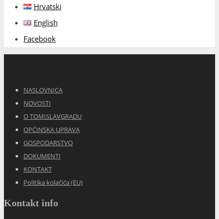
Hrvatski
English
Facebook
NASLOVNICA
NOVOSTI
O TOMISLAVGRADU
OPĆINSKA UPRAVA
GOSPODARSTVO
DOKUMENTI
KONTAKT
Politika kolačića (EU)
Kontakt info