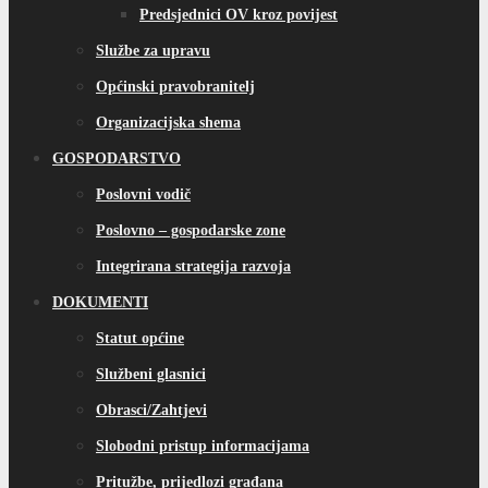
Predsjednici OV kroz povijest
Službe za upravu
Općinski pravobranitelj
Organizacijska shema
GOSPODARSTVO
Poslovni vodič
Poslovno – gospodarske zone
Integrirana strategija razvoja
DOKUMENTI
Statut općine
Službeni glasnici
Obrasci/Zahtjevi
Slobodni pristup informacijama
Pritužbe, prijedlozi građana