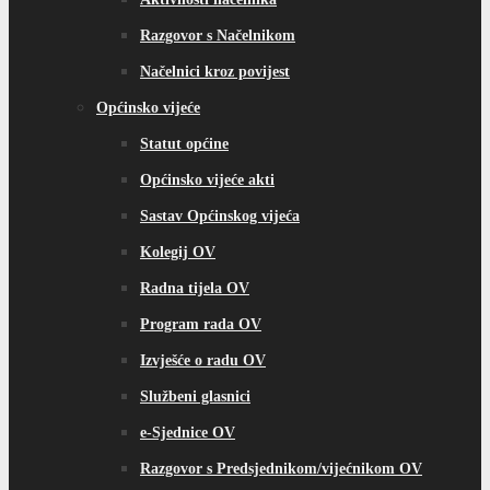
Razgovor s Načelnikom
Načelnici kroz povijest
Općinsko vijeće
Statut općine
Općinsko vijeće akti
Sastav Općinskog vijeća
Kolegij OV
Radna tijela OV
Program rada OV
Izvješće o radu OV
Službeni glasnici
e-Sjednice OV
Razgovor s Predsjednikom/vijećnikom OV