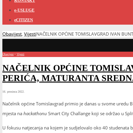
KONTAKT
e-USLUGE
eCITIZEN
Obavijest
,
Vijesti
NAČELNIK OPĆINE TOMISLAVGRAD IVAN BUNT
Obavijest
•
Vijesti
NAČELNIK OPĆINE TOMISLA
PERIĆA, MATURANTA SRED
16. prosinca 2022.
Načelnik općine Tomislavgrad primio je danas u svome uredu Bl
mjesta na
hackathonu
Smart City Challange koji se održao u Spl
U fokusu natjecanja na kojem je sudjelovalo oko 40 studenata bi