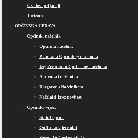
Gradovi prijatelji
Turizam
OPĆINSKA UPRAVA
Općinski načelnik
Općinski načelnik
Plan rada Općinskog načelnika
Izvješće o radu Općinskog načelnika
Aktivnosti načelnika
Razgovor s Načelnikom
Načelnici kroz povijest
Općinsko vijeće
Statut općine
Općinsko vijeće akti
Sastav Općinskog vijeća