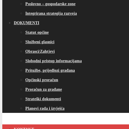
Poslovno – gospodarske zone
Integrirana strategija razvoja
DOKUMENTI
Statut općine
Službeni glasnici
Obrasci/Zahtjevi
Slobodni pristup informacijama
Pritužbe, prijedlozi građana
Općinski proračun
Proračun za građane
Strateški dokumenti
Planovi rada i izvješća