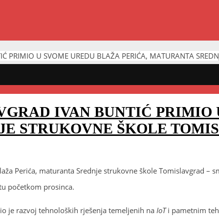
IĆ PRIMIO U SVOME UREDU BLAŽA PERIĆA, MATURANTA SRED
VGRAD IVAN BUNTIĆ PRIMIO
NJE STRUKOVNE ŠKOLE TOMI
aža Perića, maturanta Srednje strukovne škole Tomislavgrad – s
itu početkom prosinca.
o je razvoj tehnoloških rješenja temeljenih na
IoT
i pametnim tehn