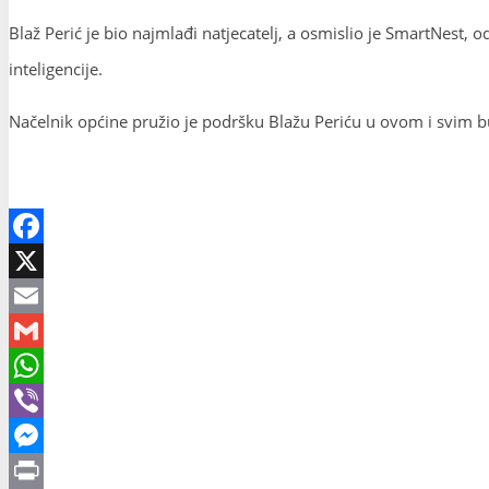
Blaž Perić je bio najmlađi natjecatelj, a osmislio je SmartNest
inteligencije.
Načelnik općine pružio je podršku Blažu Periću u ovom i svim 
Facebook
X
Email
Gmail
WhatsApp
Viber
Messenger