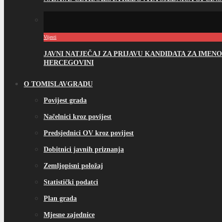
Vijesti
JAVNI NATJEČAJ ZA PRIJAVU KANDIDATA ZA IME
HERCEGOVINI
O TOMISLAVGRADU
Povijest grada
Načelnici kroz povijest
Predsjednici OV kroz povijest
Dobitnici javnih priznanja
Zemljopisni položaj
Statistički podatci
Plan grada
Mjesne zajednice