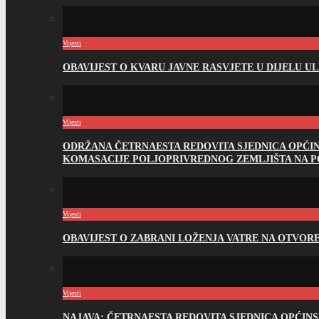
Vijesti
OBAVIJEST O KVARU JAVNE RASVJETE U DIJELU U
Vijesti
ODRŽANA ČETRNAESTA REDOVITA SJEDNICA OPĆI
KOMASACIJE POLJOPRIVREDNOG ZEMLJIŠTA NA 
Vijesti
OBAVIJEST O ZABRANI LOŽENJA VATRE NA OTVO
Vijesti
NAJAVA: ČETRNAESTA REDOVITA SJEDNICA OPĆIN