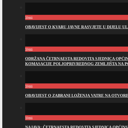
Vijesti
OBAVIJEST O KVARU JAVNE RASVJETE U DIJELU U
Vijesti
ODRŽANA ČETRNAESTA REDOVITA SJEDNICA OPĆI
KOMASACIJE POLJOPRIVREDNOG ZEMLJIŠTA NA 
Vijesti
OBAVIJEST O ZABRANI LOŽENJA VATRE NA OTVO
Vijesti
NAJAVA: ČETRNAESTA REDOVITA SJEDNICA OPĆIN