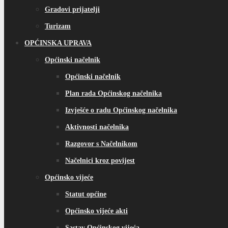
Gradovi prijatelji
Turizam
OPĆINSKA UPRAVA
Općinski načelnik
Općinski načelnik
Plan rada Općinskog načelnika
Izvješće o radu Općinskog načelnika
Aktivnosti načelnika
Razgovor s Načelnikom
Načelnici kroz povijest
Općinsko vijeće
Statut općine
Općinsko vijeće akti
Sastav Općinskog vijeća