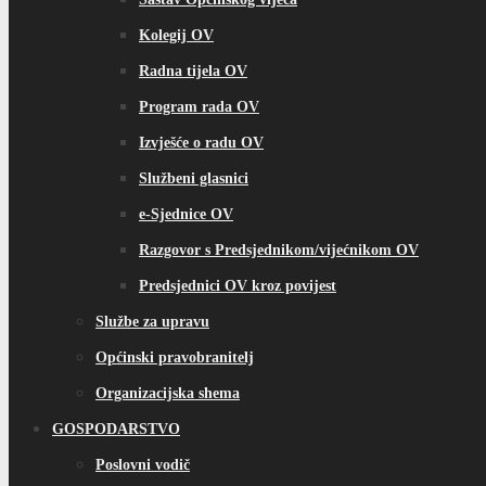
Kolegij OV
Radna tijela OV
Program rada OV
Izvješće o radu OV
Službeni glasnici
e-Sjednice OV
Razgovor s Predsjednikom/vijećnikom OV
Predsjednici OV kroz povijest
Službe za upravu
Općinski pravobranitelj
Organizacijska shema
GOSPODARSTVO
Poslovni vodič