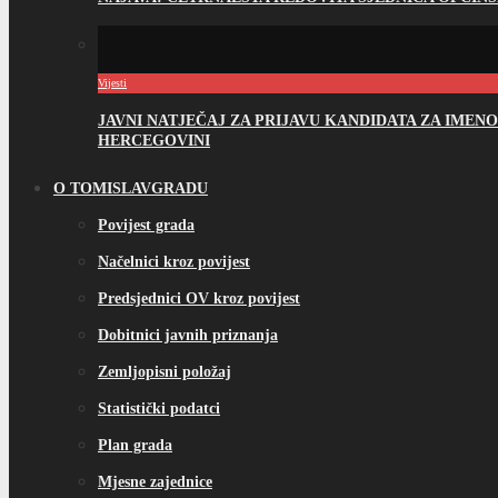
Vijesti
JAVNI NATJEČAJ ZA PRIJAVU KANDIDATA ZA IME
HERCEGOVINI
O TOMISLAVGRADU
Povijest grada
Načelnici kroz povijest
Predsjednici OV kroz povijest
Dobitnici javnih priznanja
Zemljopisni položaj
Statistički podatci
Plan grada
Mjesne zajednice