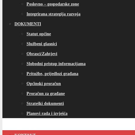
Poslovno – gospodarske zone
Integrirana strategija razvoja
DOKUMENTI
Statut općine
Službeni glasnici
Obrasci/Zahtjevi
Slobodni pristup informacijama
Pritužbe, prijedlozi građana
Općinski proračun
Proračun za građane
Strateški dokumenti
Planovi rada i izvješća