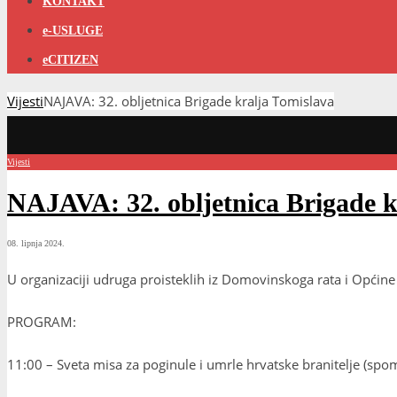
KONTAKT
e-USLUGE
eCITIZEN
Vijesti
NAJAVA: 32. obljetnica Brigade kralja Tomislava
Vijesti
NAJAVA: 32. obljetnica Brigade k
08. lipnja 2024.
U organizaciji udruga proisteklih iz Domovinskoga rata i Općine
PROGRAM:
11:00 – Sveta misa za poginule i umrle hrvatske branitelje (spo