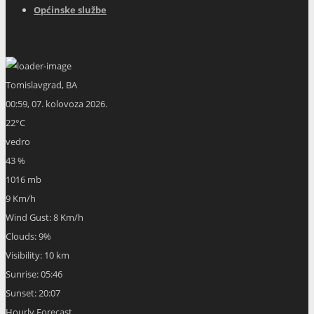
Općinske službe
Tomislavgrad, BA
00:59,
07. kolovoza 2026.
22
°C
vedro
43 %
1016 mb
9 Km/h
Wind Gust:
8 Km/h
Clouds:
9%
Visibility:
10 km
Sunrise:
05:46
Sunset:
20:07
Hourly Forecast