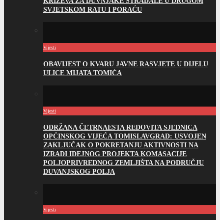
KRIŽEVA ZA DUVNJAKE STRADALE U DRUGOM
SVJETSKOM RATU I PORAĆU
Vijesti
OBAVIJEST O KVARU JAVNE RASVJETE U DIJELU
ULICE MIJATA TOMIĆA
Vijesti
ODRŽANA ČETRNAESTA REDOVITA SJEDNICA
OPĆINSKOG VIJEĆA TOMISLAVGRAD: USVOJEN
ZAKLJUČAK O POKRETANJU AKTIVNOSTI NA
IZRADI IDEJNOG PROJEKTA KOMASACIJE
POLJOPRIVREDNOG ZEMLJIŠTA NA PODRUČJU
DUVANJSKOG POLJA
Vijesti