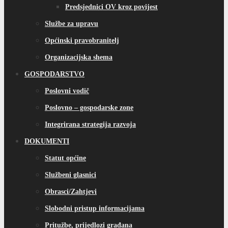
Predsjednici OV kroz povijest
Službe za upravu
Općinski pravobranitelj
Organizacijska shema
GOSPODARSTVO
Poslovni vodič
Poslovno – gospodarske zone
Integrirana strategija razvoja
DOKUMENTI
Statut općine
Službeni glasnici
Obrasci/Zahtjevi
Slobodni pristup informacijama
Pritužbe, prijedlozi građana