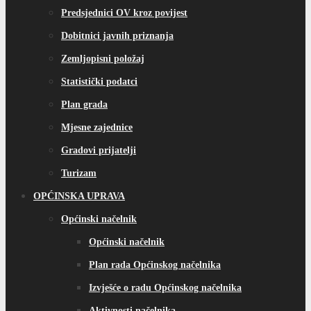
Predsjednici OV kroz povijest
Dobitnici javnih priznanja
Zemljopisni položaj
Statistički podatci
Plan grada
Mjesne zajednice
Gradovi prijatelji
Turizam
OPĆINSKA UPRAVA
Općinski načelnik
Općinski načelnik
Plan rada Općinskog načelnika
Izvješće o radu Općinskog načelnika
Aktivnosti načelnika