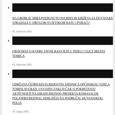
NA GROBLJU MIRA PODIGNUTO 919 BIJELIH KRIŽEVA ZA DUVNJAKE
STRADALE U DRUGOM SVJETSKOM RATU I PORAĆU
03. kolovoza 2026.
OBAVIJEST O KVARU JAVNE RASVJETE U DIJELU ULICE MIJATA
TOMIĆA
03. kolovoza 2026.
ODRŽANA ČETRNAESTA REDOVITA SJEDNICA OPĆINSKOG VIJEĆA
TOMISLAVGRAD: USVOJEN ZAKLJUČAK O POKRETANJU
AKTIVNOSTI NA IZRADI IDEJNOG PROJEKTA KOMASACIJE
POLJOPRIVREDNOG ZEMLJIŠTA NA PODRUČJU DUVANJSKOG
POLJA
29. srpnja 2026.