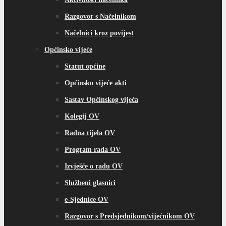
Razgovor s Načelnikom
Načelnici kroz povijest
Općinsko vijeće
Statut općine
Općinsko vijeće akti
Sastav Općinskog vijeća
Kolegij OV
Radna tijela OV
Program rada OV
Izvješće o radu OV
Službeni glasnici
e-Sjednice OV
Razgovor s Predsjednikom/vijećnikom OV