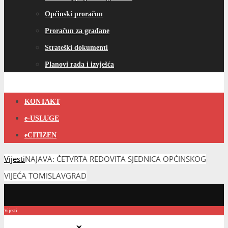
Općinski proračun
Proračun za građane
Strateški dokumenti
Planovi rada i izvješća
KONTAKT
e-USLUGE
eCITIZEN
Vijesti
NAJAVA: ČETVRTA REDOVITA SJEDNICA OPĆINSKOG
VIJEĆA TOMISLAVGRAD
Vijesti