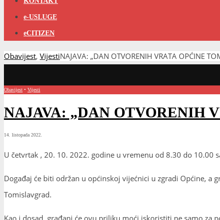
KONTAKT
e-USLUGE
eCITIZEN
Obavijest
,
Vijesti
NAJAVA: „DAN OTVORENIH VRATA OPĆINE TO
Obavijest
•
Vijesti
NAJAVA: „DAN OTVORENIH 
14. listopada 2022.
U četvrtak , 20. 10. 2022. godine u vremenu od 8.30 do 10.00 s
Događaj će biti održan u općinskoj vijećnici u zgradi Općine, a 
Tomislavgrad.
Kao i dosad, građani će ovu priliku moći iskoristiti ne samo za po