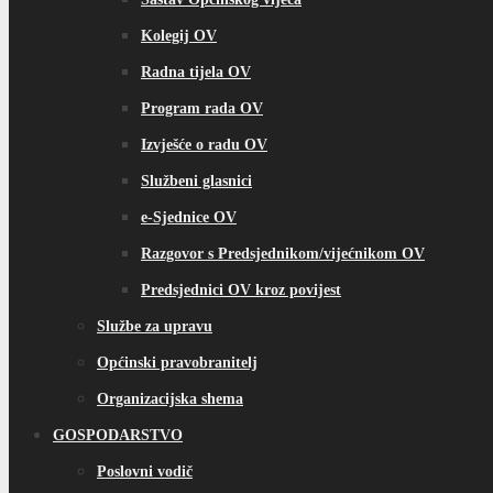
Kolegij OV
Radna tijela OV
Program rada OV
Izvješće o radu OV
Službeni glasnici
e-Sjednice OV
Razgovor s Predsjednikom/vijećnikom OV
Predsjednici OV kroz povijest
Službe za upravu
Općinski pravobranitelj
Organizacijska shema
GOSPODARSTVO
Poslovni vodič