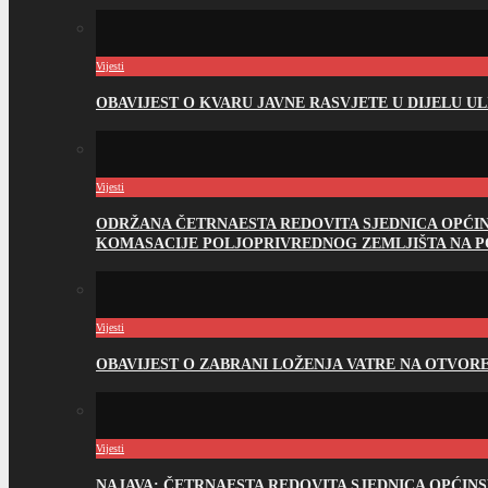
Vijesti
OBAVIJEST O KVARU JAVNE RASVJETE U DIJELU U
Vijesti
ODRŽANA ČETRNAESTA REDOVITA SJEDNICA OPĆI
KOMASACIJE POLJOPRIVREDNOG ZEMLJIŠTA NA 
Vijesti
OBAVIJEST O ZABRANI LOŽENJA VATRE NA OTVO
Vijesti
NAJAVA: ČETRNAESTA REDOVITA SJEDNICA OPĆIN