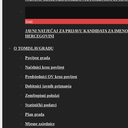
Vijesti
JAVNI NATJEČAJ ZA PRIJAVU KANDIDATA ZA IME
HERCEGOVINI
O TOMISLAVGRADU
Povijest grada
Načelnici kroz povijest
Predsjednici OV kroz povijest
Dobitnici javnih priznanja
Zemljopisni položaj
Statistički podatci
Plan grada
Mjesne zajednice