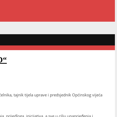
D“
lnika, tajnik tijela uprave i predsjednik Općinskog vijeća
, prijedloga, inicijativa, a sve u cilju unaprjeđenja i