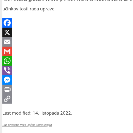
učinkovitosti rada uprave.
Facebook
X
Email
Gmail
WhatsApp
Viber
Messenger
Print
Copy
Last modified: 14. listopada 2022.
Link
Dan otvorenih vrata Općine Tomislavgrad