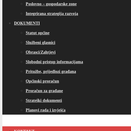
Poslovno – gospodarske zone
Integrirana strategija razvoja
DOKUMENTI
Statut općine
Službeni glasnici
Obrasci/Zahtjevi
Slobodni pristup informacijama
Pritužbe, prijedlozi građana
Općinski proračun
Proračun za građane
Strateški dokumenti
Planovi rada i izvješća