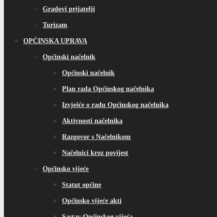
Gradovi prijatelji
Turizam
OPĆINSKA UPRAVA
Općinski načelnik
Općinski načelnik
Plan rada Općinskog načelnika
Izvješće o radu Općinskog načelnika
Aktivnosti načelnika
Razgovor s Načelnikom
Načelnici kroz povijest
Općinsko vijeće
Statut općine
Općinsko vijeće akti
Sastav Općinskog vijeća