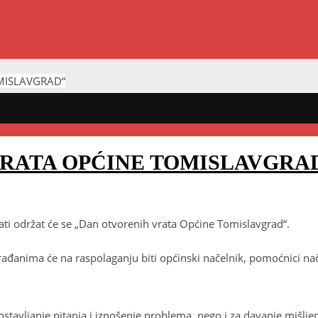
MISLAVGRAD“
VRATA OPĆINE TOMISLAVGRA
ati održat će se „Dan otvorenih vrata Općine Tomislavgrad“.
građanima će na raspolaganju biti općinski načelnik, pomoćnici nače
stavljanje pitanja i iznošenje problema, nego i za davanje mišljenja