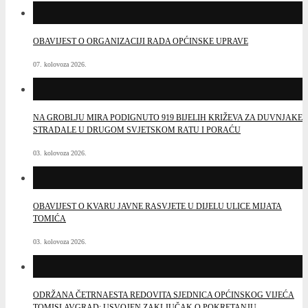
OBAVIJEST O ORGANIZACIJI RADA OPĆINSKE UPRAVE
07. kolovoza 2026.
NA GROBLJU MIRA PODIGNUTO 919 BIJELIH KRIŽEVA ZA DUVNJAKE
STRADALE U DRUGOM SVJETSKOM RATU I PORAĆU
03. kolovoza 2026.
OBAVIJEST O KVARU JAVNE RASVJETE U DIJELU ULICE MIJATA
TOMIĆA
03. kolovoza 2026.
ODRŽANA ČETRNAESTA REDOVITA SJEDNICA OPĆINSKOG VIJEĆA
TOMISLAVGRAD: USVOJEN ZAKLJUČAK O POKRETANJU