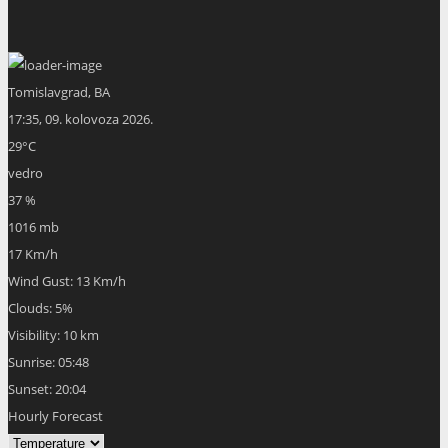
Tomislavgrad, BA
17:35,
09. kolovoza 2026.
29
°C
vedro
37 %
1016 mb
17 Km/h
Wind Gust:
13 Km/h
Clouds:
5%
Visibility:
10 km
Sunrise:
05:48
Sunset:
20:04
Hourly Forecast