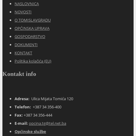
NASLOVNICA
NOVOSTI
O TOMISLAVGRADU
OPĆINSKA UPRAVA
GOSPODARSTVO
DOKUMENTI
KONTAKT
Politika kolačića (EU)
Kontakt info
Adresa:
Ulica Mijata Tomića 120
Telefon:
+387 34 356-400
Fax:
+387 34 356-444
E-mail:
opcina.tg@tel.net.ba
Općinske službe