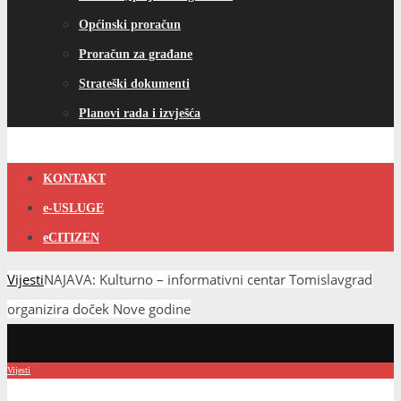
Općinski proračun
Proračun za građane
Strateški dokumenti
Planovi rada i izvješća
KONTAKT
e-USLUGE
eCITIZEN
Vijesti
NAJAVA: Kulturno – informativni centar Tomislavgrad
organizira doček Nove godine
Vijesti