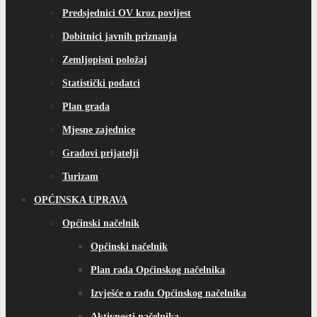
Predsjednici OV kroz povijest
Dobitnici javnih priznanja
Zemljopisni položaj
Statistički podatci
Plan grada
Mjesne zajednice
Gradovi prijatelji
Turizam
OPĆINSKA UPRAVA
Općinski načelnik
Općinski načelnik
Plan rada Općinskog načelnika
Izvješće o radu Općinskog načelnika
Aktivnosti načelnika