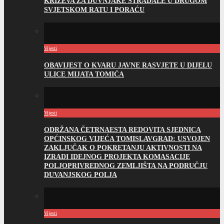
KRIŽEVA ZA DUVNJAKE STRADALE U DRUGOM
SVJETSKOM RATU I PORAĆU
Vijesti
OBAVIJEST O KVARU JAVNE RASVJETE U DIJELU
ULICE MIJATA TOMIĆA
Vijesti
ODRŽANA ČETRNAESTA REDOVITA SJEDNICA
OPĆINSKOG VIJEĆA TOMISLAVGRAD: USVOJEN
ZAKLJUČAK O POKRETANJU AKTIVNOSTI NA
IZRADI IDEJNOG PROJEKTA KOMASACIJE
POLJOPRIVREDNOG ZEMLJIŠTA NA PODRUČJU
DUVANJSKOG POLJA
Vijesti