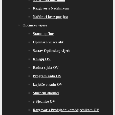
Razgovor s Načelnikom
Načelnici kroz povijest
Općinsko vijeće
Statut općine
Općinsko vijeće akti
Sastav Općinskog vijeća
Kolegij OV
Radna tijela OV
Program rada OV
Izvješće o radu OV
Službeni glasnici
e-Sjednice OV
Razgovor s Predsjednikom/vijećnikom OV