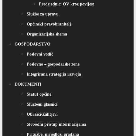
Predsjednici OV kroz povijest
Službe za upravu
Općinski pravobranitelj
Organizacijska shema
GOSPODARSTVO
Poslovni vodič
Poslovno – gospodarske zone
Integrirana strategija razvoja
DOKUMENTI
Statut općine
Službeni glasnici
Obrasci/Zahtjevi
Slobodni pristup informacijama
Pritužbe, prijedlozi građana