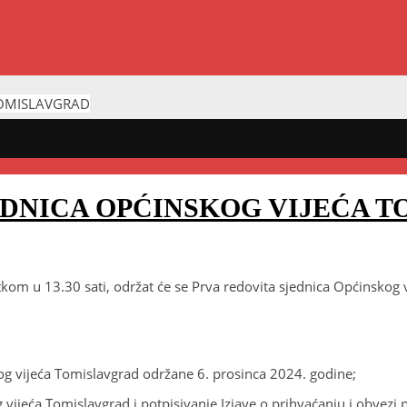
TOMISLAVGRAD
JEDNICA OPĆINSKOG VIJEĆA 
tkom u 13.30 sati, održat će se Prva redovita sjednica Općinskog 
og vijeća Tomislavgrad održane 6. prosinca 2024. godine;
vijeća Tomislavgrad i potpisivanje Izjave o prihvaćanju i obvezi