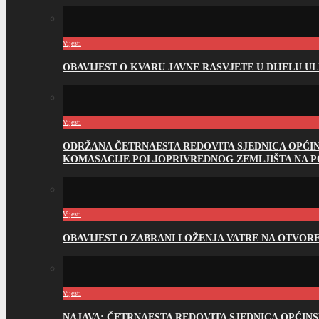
Vijesti
OBAVIJEST O KVARU JAVNE RASVJETE U DIJELU U
Vijesti
ODRŽANA ČETRNAESTA REDOVITA SJEDNICA OPĆI
KOMASACIJE POLJOPRIVREDNOG ZEMLJIŠTA NA 
Vijesti
OBAVIJEST O ZABRANI LOŽENJA VATRE NA OTVO
Vijesti
NAJAVA: ČETRNAESTA REDOVITA SJEDNICA OPĆIN