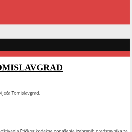
TOMISLAVGRAD
vijeća Tomislavgrad.
 poštivanja Etičkog kodeksa ponašanja izabranih predstavnika za