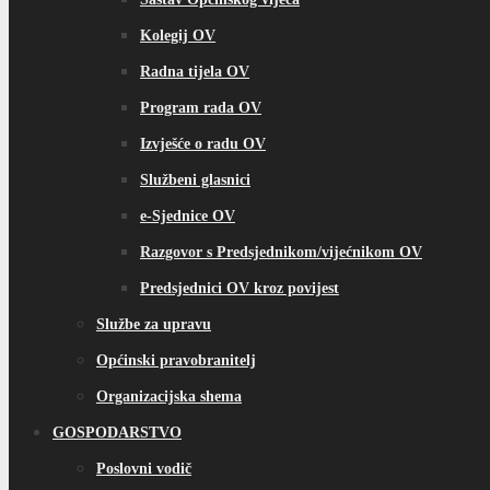
Kolegij OV
Radna tijela OV
Program rada OV
Izvješće o radu OV
Službeni glasnici
e-Sjednice OV
Razgovor s Predsjednikom/vijećnikom OV
Predsjednici OV kroz povijest
Službe za upravu
Općinski pravobranitelj
Organizacijska shema
GOSPODARSTVO
Poslovni vodič