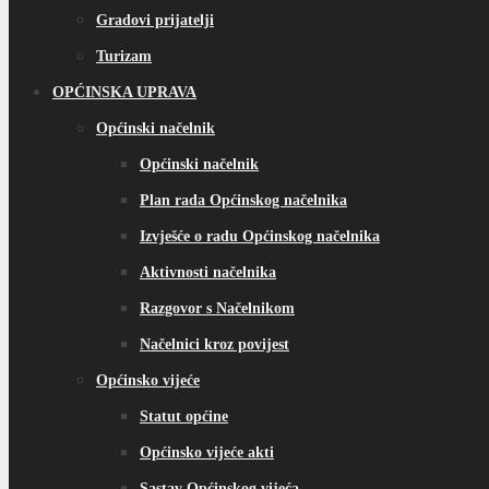
Gradovi prijatelji
Turizam
OPĆINSKA UPRAVA
Općinski načelnik
Općinski načelnik
Plan rada Općinskog načelnika
Izvješće o radu Općinskog načelnika
Aktivnosti načelnika
Razgovor s Načelnikom
Načelnici kroz povijest
Općinsko vijeće
Statut općine
Općinsko vijeće akti
Sastav Općinskog vijeća