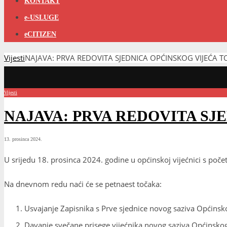
KONTAKT
e-USLUGE
eCITIZEN
Vijesti
NAJAVA: PRVA REDOVITA SJEDNICA OPĆINSKOG VIJEĆA 
Vijesti
NAJAVA: PRVA REDOVITA S
13. prosinca 2024.
U srijedu 18. prosinca 2024. godine u općinskoj vijećnici s poče
Na dnevnom redu naći će se petnaest točaka:
Usvajanje Zapisnika s Prve sjednice novog saziva Općinsk
Davanje svečane prisege vijećnika novog saziva Općinskog 