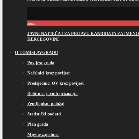
Vijesti
JAVNI NATJEČAJ ZA PRIJAVU KANDIDATA ZA IME
HERCEGOVINI
O TOMISLAVGRADU
Povijest grada
Načelnici kroz povijest
Predsjednici OV kroz povijest
Dobitnici javnih priznanja
Zemljopisni položaj
Statistički podatci
Plan grada
Mjesne zajednice