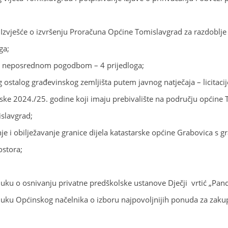
zvješće o izvršenju Proračuna Općine Tomislavgrad za razdoblje
ga;
šta neposrednom pogodbom – 4 prijedloga;
ostalog građevinskog zemljišta putem javnog natječaja – licitacij
ske 2024./25. godine koji imaju prebivalište na području općine 
slavgrad;
e i obilježavanje granice dijela katastarske općine Grabovica s gr
ostora;
luku o osnivanju privatne predškolske ustanove Dječji vrtić „Pan
luku Općinskog načelnika o izboru najpovoljnijih ponuda za zakup