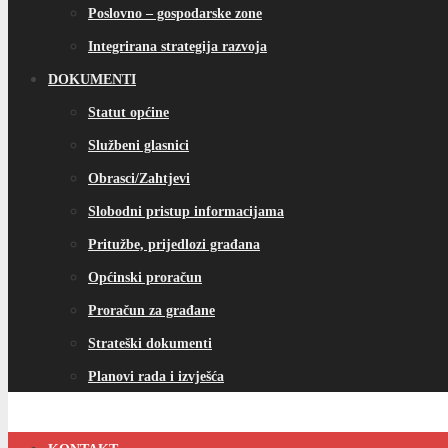
Poslovno – gospodarske zone
Integrirana strategija razvoja
DOKUMENTI
Statut općine
Službeni glasnici
Obrasci/Zahtjevi
Slobodni pristup informacijama
Pritužbe, prijedlozi građana
Općinski proračun
Proračun za građane
Strateški dokumenti
Planovi rada i izvješća