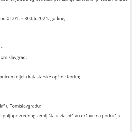
 od 01.01. – 30.06.2024. godine;
e;
Tomislavgrad;
anicom dijela katastarske općine Korita;
da“ u Tomislavgradu;
 poljoprivrednog zemljišta u vlasništvu države na području