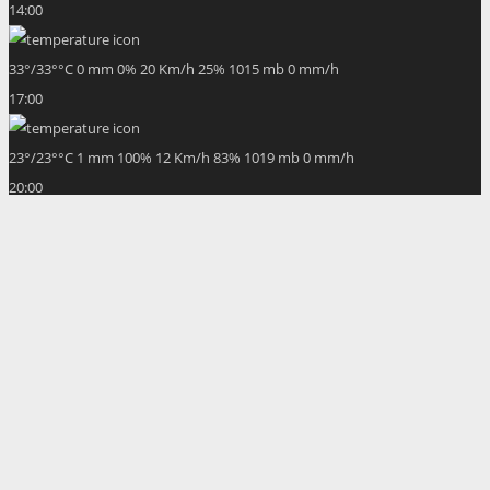
14:00
33
°
/
33
°
°C
0 mm
0%
20 Km/h
25%
1015 mb
0 mm/h
17:00
23
°
/
23
°
°C
1 mm
100%
12 Km/h
83%
1019 mb
0 mm/h
20:00
18
°
/
18
°
°C
1 mm
100%
12 Km/h
89%
1020 mb
0 mm/h
23:00
17
°
/
17
°
°C
0.33 mm
33%
11 Km/h
82%
1020 mb
0 mm/h
02:00
18
°
/
18
°
°C
0 mm
0%
13 Km/h
88%
1020 mb
0 mm/h
Weather from OpenWeatherMap