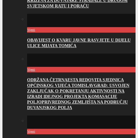
KRIŽEVA ZA DUVNJAKE STRADALE U DRUGOM
SVJETSKOM RATU I PORAĆU
Vijesti
OBAVIJEST O KVARU JAVNE RASVJETE U DIJELU
ULICE MIJATA TOMIĆA
Vijesti
ODRŽANA ČETRNAESTA REDOVITA SJEDNICA
OPĆINSKOG VIJEĆA TOMISLAVGRAD: USVOJEN
ZAKLJUČAK O POKRETANJU AKTIVNOSTI NA
IZRADI IDEJNOG PROJEKTA KOMASACIJE
POLJOPRIVREDNOG ZEMLJIŠTA NA PODRUČJU
DUVANJSKOG POLJA
Vijesti