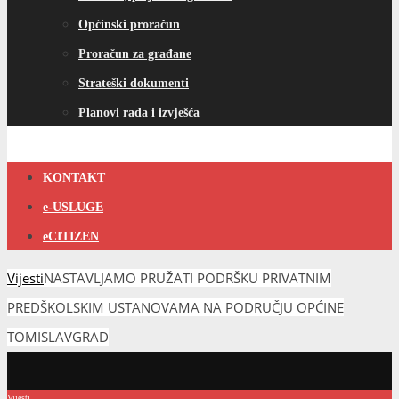
Općinski proračun
Proračun za građane
Strateški dokumenti
Planovi rada i izvješća
KONTAKT
e-USLUGE
eCITIZEN
Vijesti
NASTAVLJAMO PRUŽATI PODRŠKU PRIVATNIM
PREDŠKOLSKIM USTANOVAMA NA PODRUČJU OPĆINE
TOMISLAVGRAD
Vijesti