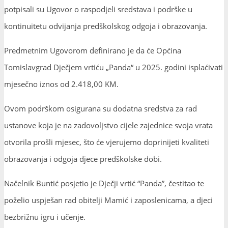
potpisali su Ugovor o raspodjeli sredstava i podrške u
kontinuitetu odvijanja predškolskog odgoja i obrazovanja.
Predmetnim Ugovorom definirano je da će Općina
Tomislavgrad Dječjem vrtiću „Panda“ u 2025. godini isplaćivati
mjesečno iznos od 2.418,00 KM.
Ovom podrškom osigurana su dodatna sredstva za rad
ustanove koja je na zadovoljstvo cijele zajednice svoja vrata
otvorila prošli mjesec, što će vjerujemo doprinijeti kvaliteti
obrazovanja i odgoja djece predškolske dobi.
Načelnik Buntić posjetio je Dječji vrtić “Panda”, čestitao te
poželio uspješan rad obitelji Mamić i zaposlenicama, a djeci
bezbrižnu igru i učenje.