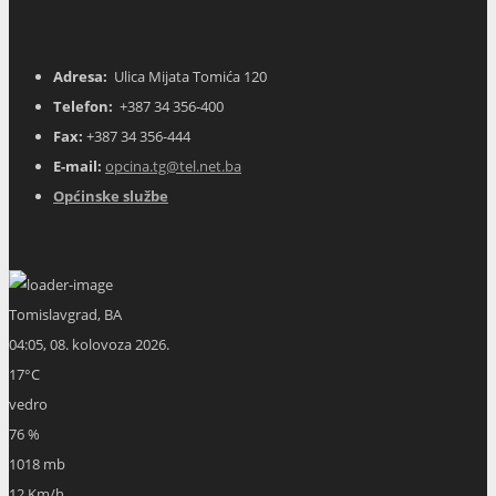
Adresa:
Ulica Mijata Tomića 120
Telefon:
+387 34 356-400
Fax:
+387 34 356-444
E-mail:
opcina.tg@tel.net.ba
Općinske službe
Tomislavgrad, BA
04:05,
08. kolovoza 2026.
17
°C
vedro
76 %
1018 mb
12 Km/h