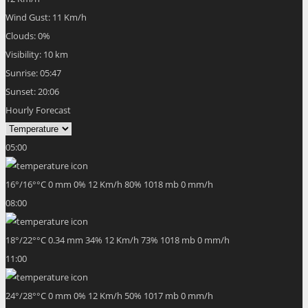
Wind Gust:
11 Km/h
Clouds:
0%
Visibility:
10 km
Sunrise:
05:47
Sunset:
20:06
Hourly Forecast
05:00
16
°
/
16
°
°C
0 mm
0%
12 Km/h
80%
1018 mb
0 mm/h
08:00
18
°
/
22
°
°C
0.34 mm
34%
12 Km/h
73%
1018 mb
0 mm/h
11:00
24
°
/
28
°
°C
0 mm
0%
12 Km/h
50%
1017 mb
0 mm/h