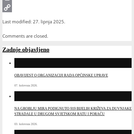
Print
Copy
Last modified: 27. lipnja 2025.
Link
Comments are closed.
Zadnje objavljeno
OBAVIJEST O ORGANIZACIJI RADA OPĆINSKE UPRAVE
07. kolovoza 2026.
NA GROBLJU MIRA PODIGNUTO 919 BIJELIH KRIŽEVA ZA DUVNJAKE
STRADALE U DRUGOM SVJETSKOM RATU I PORAĆU
03. kolovoza 2026.