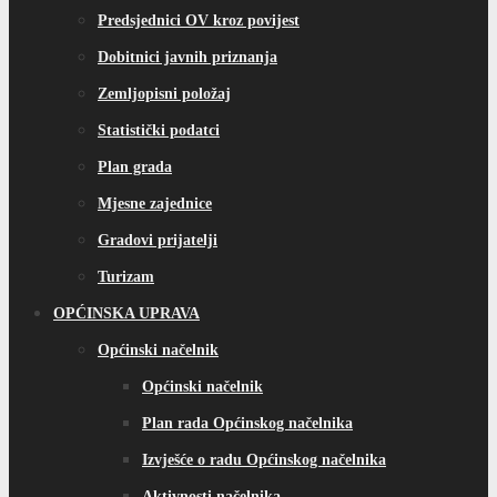
Predsjednici OV kroz povijest
Dobitnici javnih priznanja
Zemljopisni položaj
Statistički podatci
Plan grada
Mjesne zajednice
Gradovi prijatelji
Turizam
OPĆINSKA UPRAVA
Općinski načelnik
Općinski načelnik
Plan rada Općinskog načelnika
Izvješće o radu Općinskog načelnika
Aktivnosti načelnika