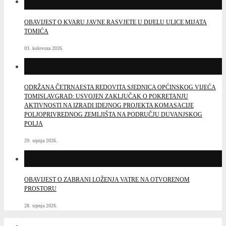
OBAVIJEST O KVARU JAVNE RASVJETE U DIJELU ULICE MIJATA
TOMIĆA
03. kolovoza 2026.
ODRŽANA ČETRNAESTA REDOVITA SJEDNICA OPĆINSKOG VIJEĆA
TOMISLAVGRAD: USVOJEN ZAKLJUČAK O POKRETANJU
AKTIVNOSTI NA IZRADI IDEJNOG PROJEKTA KOMASACIJE
POLJOPRIVREDNOG ZEMLJIŠTA NA PODRUČJU DUVANJSKOG
POLJA
29. srpnja 2026.
OBAVIJEST O ZABRANI LOŽENJA VATRE NA OTVORENOM
PROSTORU
28. srpnja 2026.