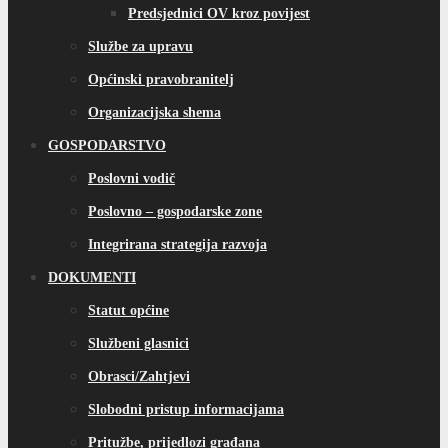
Predsjednici OV kroz povijest
Službe za upravu
Općinski pravobranitelj
Organizacijska shema
GOSPODARSTVO
Poslovni vodič
Poslovno – gospodarske zone
Integrirana strategija razvoja
DOKUMENTI
Statut općine
Službeni glasnici
Obrasci/Zahtjevi
Slobodni pristup informacijama
Pritužbe, prijedlozi građana