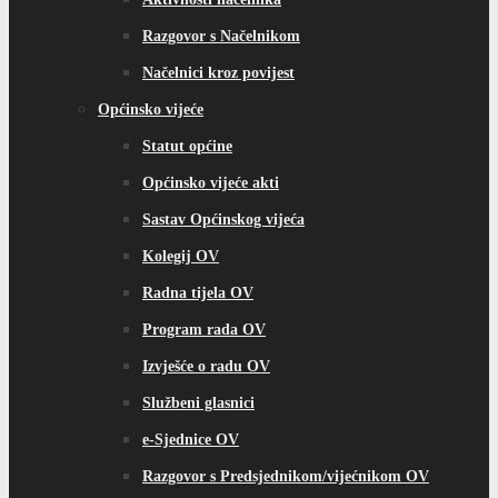
Razgovor s Načelnikom
Načelnici kroz povijest
Općinsko vijeće
Statut općine
Općinsko vijeće akti
Sastav Općinskog vijeća
Kolegij OV
Radna tijela OV
Program rada OV
Izvješće o radu OV
Službeni glasnici
e-Sjednice OV
Razgovor s Predsjednikom/vijećnikom OV