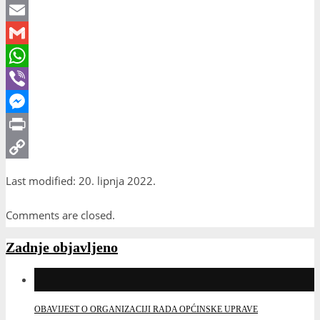
X
Email
Gmail
WhatsApp
Viber
Messenger
Print
Copy
Last modified: 20. lipnja 2022.
Link
Comments are closed.
Zadnje objavljeno
OBAVIJEST O ORGANIZACIJI RADA OPĆINSKE UPRAVE