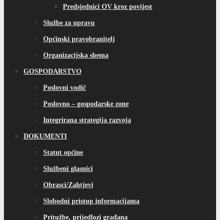
Predsjednici OV kroz povijest
Službe za upravu
Općinski pravobranitelj
Organizacijska shema
GOSPODARSTVO
Poslovni vodič
Poslovno – gospodarske zone
Integrirana strategija razvoja
DOKUMENTI
Statut općine
Službeni glasnici
Obrasci/Zahtjevi
Slobodni pristup informacijama
Pritužbe, prijedlozi građana