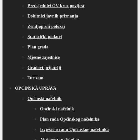
Predsjednici OV kroz povijest
Dobitnici javnih priznanja
Zemljopisni položaj
Statistički podatci
Plan grada
Mjesne zajednice
Gradovi prijatelji
Turizam
OPĆINSKA UPRAVA
Općinski načelnik
Općinski načelnik
Plan rada Općinskog načelnika
Izvješće o radu Općinskog načelnika
Aktivnosti načelnika