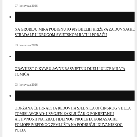
07. kolovoza 2026.
NA GROBLJU MIRA PODIGNUTO 919 BIJELIH KRIŽEVA ZA DUVNJAKE
STRADALE U DRUGOM SVJETSKOM RATU I PORAĆU
03. kolovoza 2026.
OBAVIJEST O KVARU JAVNE RASVJETE U DIJELU ULICE MIJATA
TOMIĆA
03. kolovoza 2026.
ODRŽANA ČETRNAESTA REDOVITA SJEDNICA OPĆINSKOG VIJEĆA
TOMISLAVGRAD: USVOJEN ZAKLJUČAK O POKRETANJU
AKTIVNOSTI NA IZRADI IDEJNOG PROJEKTA KOMASACIJE
POLJOPRIVREDNOG ZEMLJIŠTA NA PODRUČJU DUVANJSKOG
POLJA