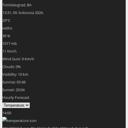
Tomislavgrad, BA
13:31,
09. kolovoza 2026.
29
°C
vedro
36 %
1017 mb
11 Km/h
Wind Gust:
9 Km/h
Clouds:
0%
Visibility:
10 km
Sunrise:
05:48
Sunset:
20:04
Hourly Forecast
14:00