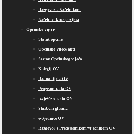
Razgovor s Načelnikom
Načelnici kroz povijest
Općinsko vijeće
Statut općine
Općinsko vijeće akti
Sastav Općinskog vijeća
Kolegij OV
Radna tijela OV
Program rada OV
Izvješće o radu OV
Službeni glasnici
e-Sjednice OV
Razgovor s Predsjednikom/vijećnikom OV