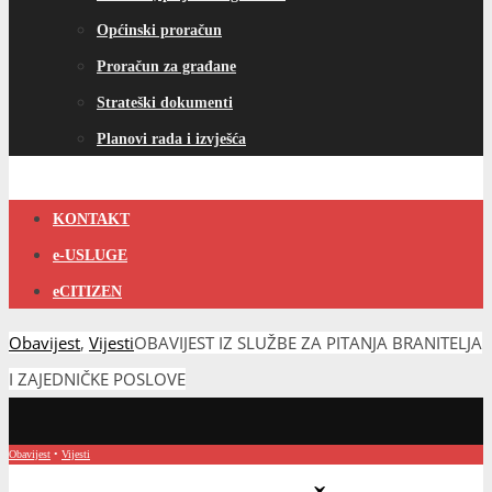
Općinski proračun
Proračun za građane
Strateški dokumenti
Planovi rada i izvješća
KONTAKT
e-USLUGE
eCITIZEN
Obavijest
,
Vijesti
OBAVIJEST IZ SLUŽBE ZA PITANJA BRANITELJA
I ZAJEDNIČKE POSLOVE
Obavijest
•
Vijesti