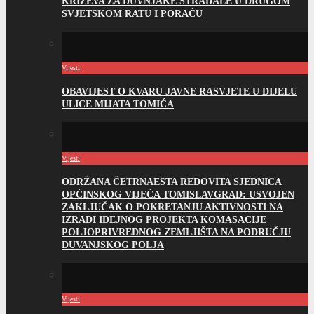
KRIŽEVA ZA DUVNJAKE STRADALE U DRUGOM
SVJETSKOM RATU I PORAĆU
Vijesti
OBAVIJEST O KVARU JAVNE RASVJETE U DIJELU
ULICE MIJATA TOMIĆA
Vijesti
ODRŽANA ČETRNAESTA REDOVITA SJEDNICA
OPĆINSKOG VIJEĆA TOMISLAVGRAD: USVOJEN
ZAKLJUČAK O POKRETANJU AKTIVNOSTI NA
IZRADI IDEJNOG PROJEKTA KOMASACIJE
POLJOPRIVREDNOG ZEMLJIŠTA NA PODRUČJU
DUVANJSKOG POLJA
Vijesti