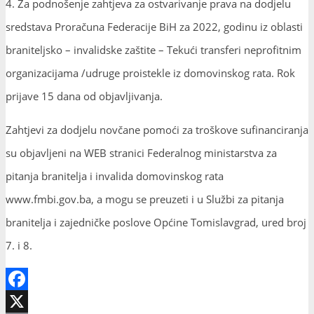
4. Za podnošenje zahtjeva za ostvarivanje prava na dodjelu
sredstava Proračuna Federacije BiH za 2022, godinu iz oblasti
braniteljsko – invalidske zaštite – Tekući transferi neprofitnim
organizacijama /udruge proistekle iz domovinskog rata. Rok
prijave 15 dana od objavljivanja.
Zahtjevi za dodjelu novčane pomoći za troškove sufinanciranja
su objavljeni na WEB stranici Federalnog ministarstva za
pitanja branitelja i invalida domovinskog rata
www.fmbi.gov.ba, a mogu se preuzeti i u Službi za pitanja
branitelja i zajedničke poslove Općine Tomislavgrad, ured broj
7. i 8.
Facebook