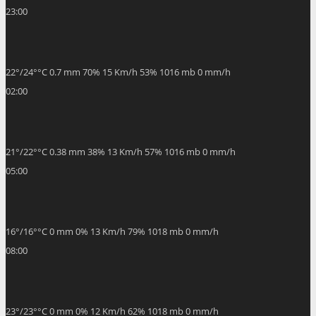
22
°
/
24
°
°C
0.7 mm
70%
15 Km/h
53%
1016 mb
0 mm/h
02:00
21
°
/
22
°
°C
0.38 mm
38%
13 Km/h
57%
1016 mb
0 mm/h
05:00
16
°
/
16
°
°C
0 mm
0%
13 Km/h
79%
1018 mb
0 mm/h
08:00
23
°
/
23
°
°C
0 mm
0%
12 Km/h
62%
1018 mb
0 mm/h
11:00