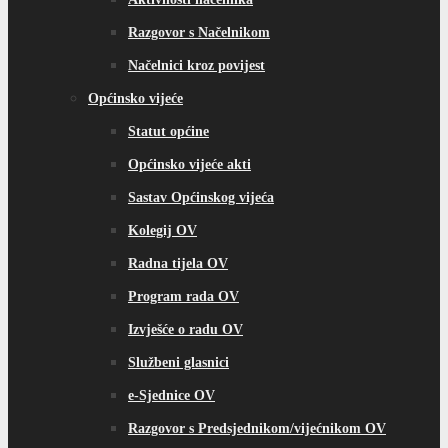
Razgovor s Načelnikom
Načelnici kroz povijest
Općinsko vijeće
Statut općine
Općinsko vijeće akti
Sastav Općinskog vijeća
Kolegij OV
Radna tijela OV
Program rada OV
Izvješće o radu OV
Službeni glasnici
e-Sjednice OV
Razgovor s Predsjednikom/vijećnikom OV