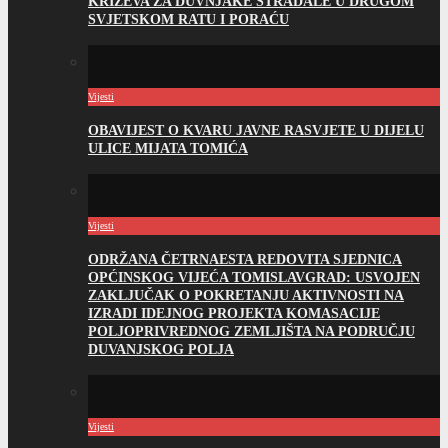
KRIŽEVA ZA DUVNJAKE STRADALE U DRUGOM
SVJETSKOM RATU I PORAĆU
Vijesti
OBAVIJEST O KVARU JAVNE RASVJETE U DIJELU
ULICE MIJATA TOMIĆA
Vijesti
ODRŽANA ČETRNAESTA REDOVITA SJEDNICA
OPĆINSKOG VIJEĆA TOMISLAVGRAD: USVOJEN
ZAKLJUČAK O POKRETANJU AKTIVNOSTI NA
IZRADI IDEJNOG PROJEKTA KOMASACIJE
POLJOPRIVREDNOG ZEMLJIŠTA NA PODRUČJU
DUVANJSKOG POLJA
Vijesti