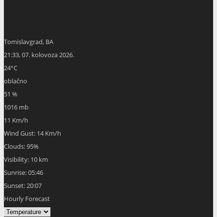
Tomislavgrad, BA
21:33,
07. kolovoza 2026.
24
°C
oblačno
51 %
1016 mb
11 Km/h
Wind Gust:
14 Km/h
Clouds:
95%
Visibility:
10 km
Sunrise:
05:46
Sunset:
20:07
Hourly Forecast
23:00