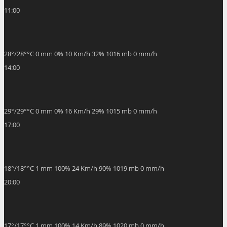
28
°
/
28
°
°C
0 mm
0%
10 Km/h
32%
1016 mb
0 mm/h
14:00
29
°
/
29
°
°C
0 mm
0%
16 Km/h
29%
1015 mb
0 mm/h
17:00
18
°
/
18
°
°C
1 mm
100%
24 Km/h
90%
1019 mb
0 mm/h
20:00
17
°
/
17
°
°C
1 mm
100%
14 Km/h
89%
1020 mb
0 mm/h
Weather from OpenWeatherMap