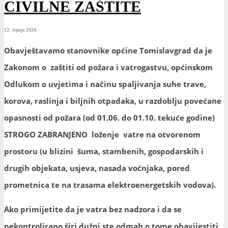
CIVILNE ZAŠTITE
12. srpnja 2024.
Obavještavamo stanovnike općine Tomislavgrad da je
Zakonom o zaštiti od požara i vatrogastvu, općinskom
Odlukom o uvjetima i načinu spaljivanja suhe trave,
korova, raslinja i biljnih otpadaka, u razdoblju povećane
opasnosti od požara (od 01.06. do 01.10. tekuće godine)
STROGO ZABRANJENO loženje vatre na otvorenom
prostoru (u blizini šuma, stambenih, gospodarskih i
drugih objekata, usjeva, nasada voćnjaka, pored
prometnica te na trasama elektroenergetskih vodova).
Ako primijetite da je vatra bez nadzora i da se
nekontrolirano širi dužni ste odmah o tome obavijestiti