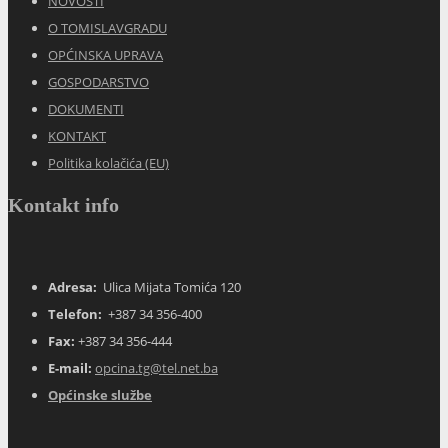
NOVOSTI
O TOMISLAVGRADU
OPĆINSKA UPRAVA
GOSPODARSTVO
DOKUMENTI
KONTAKT
Politika kolačića (EU)
Kontakt info
Adresa:
Ulica Mijata Tomića 120
Telefon:
+387 34 356-400
Fax:
+387 34 356-444
E-mail:
opcina.tg@tel.net.ba
Općinske službe