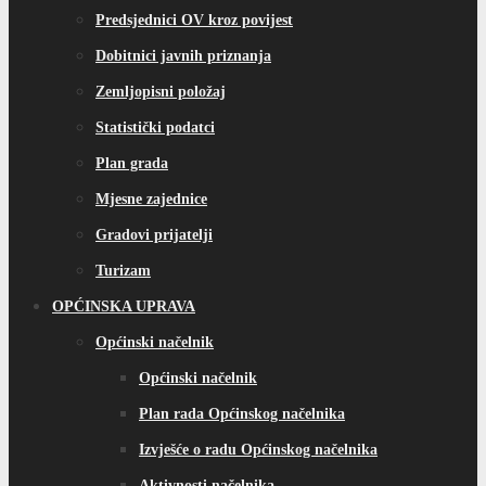
Predsjednici OV kroz povijest
Dobitnici javnih priznanja
Zemljopisni položaj
Statistički podatci
Plan grada
Mjesne zajednice
Gradovi prijatelji
Turizam
OPĆINSKA UPRAVA
Općinski načelnik
Općinski načelnik
Plan rada Općinskog načelnika
Izvješće o radu Općinskog načelnika
Aktivnosti načelnika