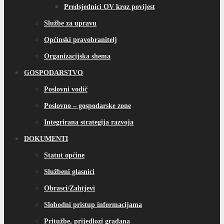
Predsjednici OV kroz povijest
Službe za upravu
Općinski pravobranitelj
Organizacijska shema
GOSPODARSTVO
Poslovni vodič
Poslovno – gospodarske zone
Integrirana strategija razvoja
DOKUMENTI
Statut općine
Službeni glasnici
Obrasci/Zahtjevi
Slobodni pristup informacijama
Pritužbe, prijedlozi građana