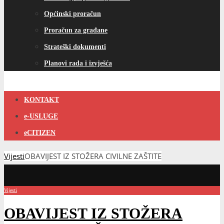
Općinski proračun
Proračun za građane
Strateški dokumenti
Planovi rada i izvješća
KONTAKT
e-USLUGE
eCITIZEN
Vijesti
OBAVIJEST IZ STOŽERA CIVILNE ZAŠTITE
Vijesti
OBAVIJEST IZ STOŽERA