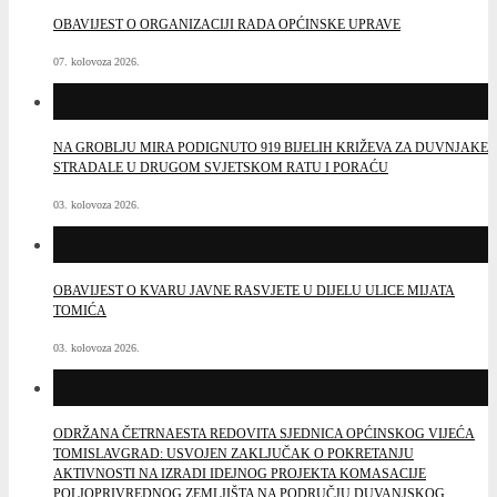
OBAVIJEST O ORGANIZACIJI RADA OPĆINSKE UPRAVE
07. kolovoza 2026.
NA GROBLJU MIRA PODIGNUTO 919 BIJELIH KRIŽEVA ZA DUVNJAKE
STRADALE U DRUGOM SVJETSKOM RATU I PORAĆU
03. kolovoza 2026.
OBAVIJEST O KVARU JAVNE RASVJETE U DIJELU ULICE MIJATA
TOMIĆA
03. kolovoza 2026.
ODRŽANA ČETRNAESTA REDOVITA SJEDNICA OPĆINSKOG VIJEĆA
TOMISLAVGRAD: USVOJEN ZAKLJUČAK O POKRETANJU
AKTIVNOSTI NA IZRADI IDEJNOG PROJEKTA KOMASACIJE
POLJOPRIVREDNOG ZEMLJIŠTA NA PODRUČJU DUVANJSKOG