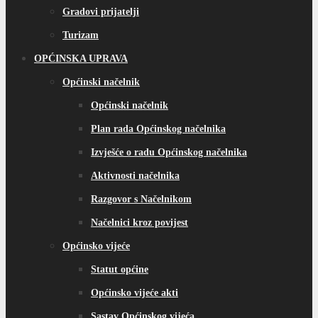
Razgovor s Načelnikom
Načelnici kroz povijest
Općinsko vijeće
Statut općine
Općinsko vijeće akti
Sastav Općinskog vijeća
Kolegij OV
Radna tijela OV
Program rada OV
Izvješće o radu OV
Službeni glasnici
e-Sjednice OV
Razgovor s Predsjednikom/vijećnikom OV