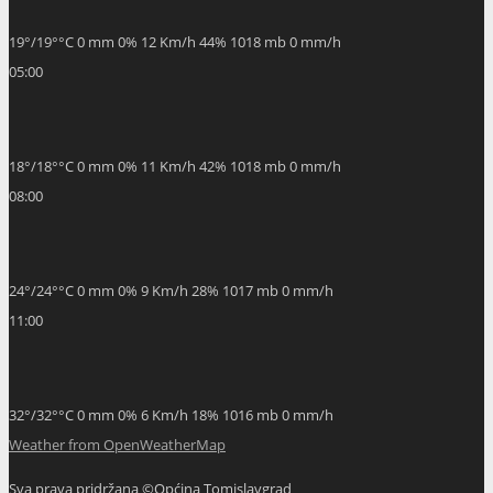
24
°
/
24
°
°C
0 mm
0%
9 Km/h
28%
1017 mb
0 mm/h
11:00
32
°
/
32
°
°C
0 mm
0%
6 Km/h
18%
1016 mb
0 mm/h
Weather from OpenWeatherMap
Sva prava pridržana ©Općina Tomislavgrad