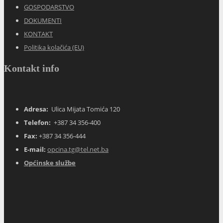
Fax:
+387 34 356-444
E-mail:
opcina.tg@tel.net.ba
Općinske službe
Tomislavgrad, BA
13:14,
10. kolovoza 2026.
31
°C
vedro
29 %
1017 mb
9 Km/h
Wind Gust:
8 Km/h
Clouds:
0%