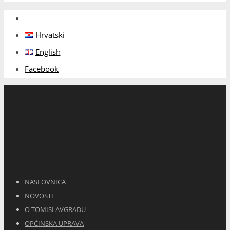
NASLOVNICA
NOVOSTI
O TOMISLAVGRADU
OPĆINSKA UPRAVA
GOSPODARSTVO
DOKUMENTI
KONTAKT
Politika kolačića (EU)
Kontakt info
Adresa:
Ulica Mijata Tomića 120
Telefon:
+387 34 356-400