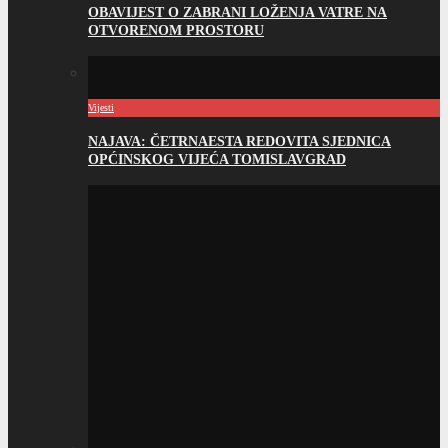
OBAVIJEST O ZABRANI LOŽENJA VATRE NA
OTVORENOM PROSTORU
Vijesti
NAJAVA: ČETRNAESTA REDOVITA SJEDNICA
OPĆINSKOG VIJEĆA TOMISLAVGRAD
Vijesti
JAVNI NATJEČAJ ZA PRIJAVU KANDIDATA ZA
IMENOVANJE PREDSJEDNIKA/ZAMJENIKA
PREDSJEDNIKA BIRAČKOG ODBORA U OSNOVNIM
IZBORNIM JEDINICAMA U BOSNI I HERCEGOVINI
O TOMISLAVGRADU
Povijest grada
Načelnici kroz povijest