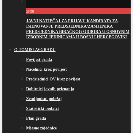
Predsjednici OV kroz povijest
Dobitnici javnih priznanja
Zemljopisni položaj
Statistički podatci
Plan grada
Mjesne zajednice
Gradovi prijatelji
Turizam
OPĆINSKA UPRAVA
Općinski načelnik
Općinski načelnik
Plan rada Općinskog načelnika
Izvješće o radu Općinskog načelnika
Aktivnosti načelnika