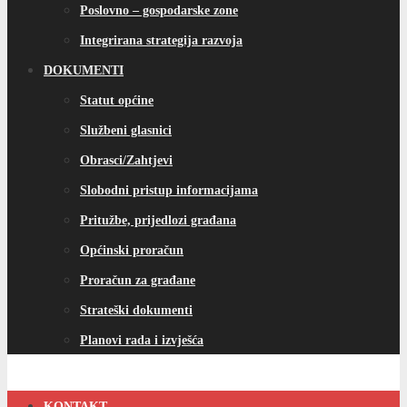
Općinski proračun
Proračun za građane
Strateški dokumenti
Planovi rada i izvješća
KONTAKT
e-USLUGE
eCITIZEN
Vijesti
OBAVIJEST O AŽURIRANJU I PROMJENI PODATAKA U
RPG I RK ZA 2024. GODINU