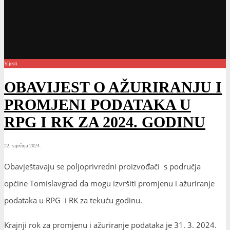
22. siječnja 2024.
Obavještavaju se poljoprivredni proizvođači s područja
općine Tomislavgrad da mogu izvršiti promjenu i ažuriranje
podataka u RPG i RK za tekuću godinu.
Krajnji rok za promjenu i ažuriranje podataka je 31. 3. 2024.
godine.
Ukoliko nositelji poljoprivrednih gospodarstava ne ažuriraju
podatke u navedenom roku, neće imati mogućnost ostvarenja
novčanih podrški za biljnu i animalnu proizvodnju, kao ni
ruralni razvoj.
Sve dodatne informacije mogu se dobiti u Službi za