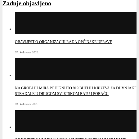
NA GROBLJU MIRA PODIGNUTO 919 BIJELIH KRIŽEVA ZA DUVNJAKE
STRADALE U DRUGOM SVJETSKOM RATU I PORAĆU
03. kolovoza 2026.
OBAVIJEST O KVARU JAVNE RASVJETE U DIJELU ULICE MIJATA
TOMIĆA
03. kolovoza 2026.
ODRŽANA ČETRNAESTA REDOVITA SJEDNICA OPĆINSKOG VIJEĆA
TOMISLAVGRAD: USVOJEN ZAKLJUČAK O POKRETANJU
AKTIVNOSTI NA IZRADI IDEJNOG PROJEKTA KOMASACIJE
POLJOPRIVREDNOG ZEMLJIŠTA NA PODRUČJU DUVANJSKOG
POLJA