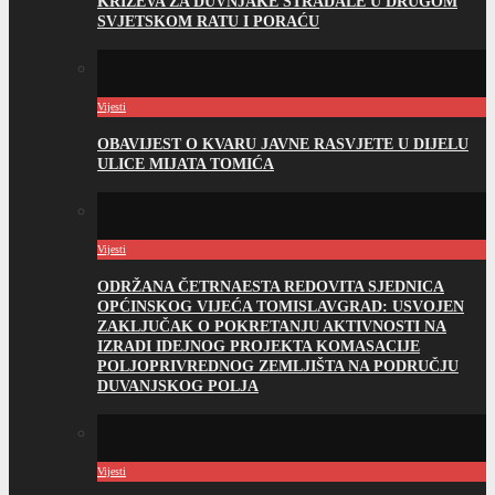
KRIŽEVA ZA DUVNJAKE STRADALE U DRUGOM
SVJETSKOM RATU I PORAĆU
Vijesti
OBAVIJEST O KVARU JAVNE RASVJETE U DIJELU
ULICE MIJATA TOMIĆA
Vijesti
ODRŽANA ČETRNAESTA REDOVITA SJEDNICA
OPĆINSKOG VIJEĆA TOMISLAVGRAD: USVOJEN
ZAKLJUČAK O POKRETANJU AKTIVNOSTI NA
IZRADI IDEJNOG PROJEKTA KOMASACIJE
POLJOPRIVREDNOG ZEMLJIŠTA NA PODRUČJU
DUVANJSKOG POLJA
Vijesti