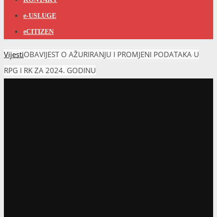
Vijesti
OBAVIJEST O AŽURIRANJU I
PROMJENI PODATAKA U
RPG I RK ZA 2024. GODINU