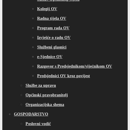
Predsjednici OV kroz povijest
Službe za upravu
Općinski pravobranitelj
Organizacijska shema
GOSPODARSTVO
Poslovni vodič
Poslovno – gospodarske zone
Integrirana strategija razvoja
DOKUMENTI
Statut općine
Službeni glasnici
Obrasci/Zahtjevi
Slobodni pristup informacijama
Pritužbe, prijedlozi građana