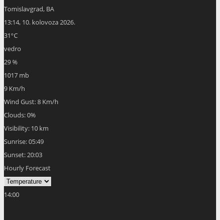
Visibility:
10 km
Sunrise:
05:49
Sunset:
20:03
Hourly Forecast
14:00
32
°
/
32
°
°C
0 mm
0%
9 Km/h
24%
1015 mb
0 mm/h
17:00
32
°
/
32
°
°C
0 mm
0%
8 Km/h
23%
1015 mb
0 mm/h
20:00