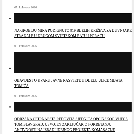
07. kolovoza 2026.
NA GROBLJU MIRA PODIGNUTO 919 BIJELIH KRIŽEVA ZA DUVNJAKE
STRADALE U DRUGOM SVJETSKOM RATU I PORAĆU
03. kolovoza 2026.
OBAVIJEST O KVARU JAVNE RASVJETE U DIJELU ULICE MIJATA
TOMIĆA
03. kolovoza 2026.
ODRŽANA ČETRNAESTA REDOVITA SJEDNICA OPĆINSKOG VIJEĆA
TOMISLAVGRAD: USVOJEN ZAKLJUČAK O POKRETANJU
AKTIVNOSTI NA IZRADI IDEJNOG PROJEKTA KOMASACIJE