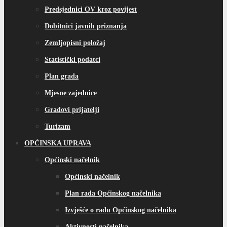
Predsjednici OV kroz povijest
Dobitnici javnih priznanja
Zemljopisni položaj
Statistički podatci
Plan grada
Mjesne zajednice
Gradovi prijatelji
Turizam
OPĆINSKA UPRAVA
Općinski načelnik
Općinski načelnik
Plan rada Općinskog načelnika
Izvješće o radu Općinskog načelnika
Aktivnosti načelnika