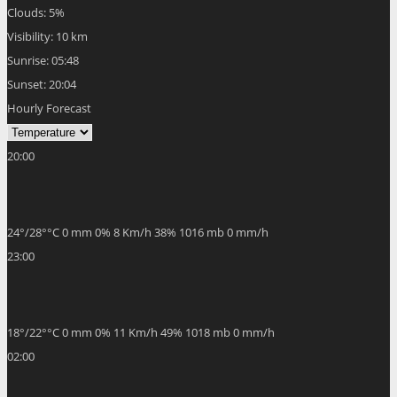
Clouds:
5%
Visibility:
10 km
Sunrise:
05:48
Sunset:
20:04
Hourly Forecast
20:00
24
°
/
28
°
°C
0 mm
0%
8 Km/h
38%
1016 mb
0 mm/h
23:00
18
°
/
22
°
°C
0 mm
0%
11 Km/h
49%
1018 mb
0 mm/h
02:00