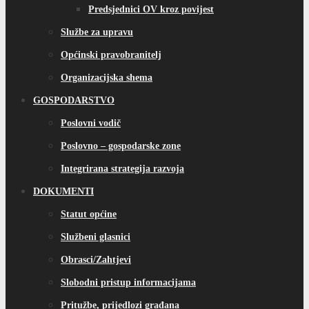
Predsjednici OV kroz povijest
Službe za upravu
Općinski pravobranitelj
Organizacijska shema
GOSPODARSTVO
Poslovni vodič
Poslovno – gospodarske zone
Integrirana strategija razvoja
DOKUMENTI
Statut općine
Službeni glasnici
Obrasci/Zahtjevi
Slobodni pristup informacijama
Pritužbe, prijedlozi građana