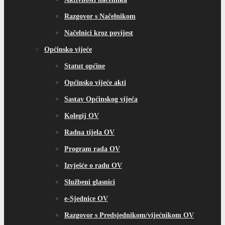
Razgovor s Načelnikom
Načelnici kroz povijest
Općinsko vijeće
Statut općine
Općinsko vijeće akti
Sastav Općinskog vijeća
Kolegij OV
Radna tijela OV
Program rada OV
Izvješće o radu OV
Službeni glasnici
e-Sjednice OV
Razgovor s Predsjednikom/vijećnikom OV