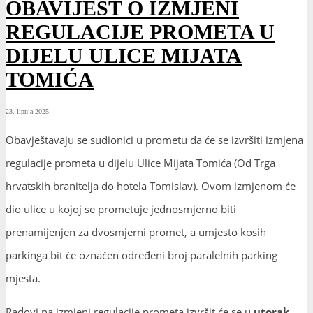
OBAVIJEST O IZMJENI
REGULACIJE PROMETA U
DIJELU ULICE MIJATA
TOMIĆA
23. lipnja 2025.
Obavještavaju se sudionici u prometu da će se izvršiti izmjena
regulacije prometa u dijelu Ulice Mijata Tomića (Od Trga
hrvatskih branitelja do hotela Tomislav). Ovom izmjenom će
dio ulice u kojoj se prometuje jednosmjerno biti
prenamijenjen za dvosmjerni promet, a umjesto kosih
parkinga bit će označen određeni broj paralelnih parking
mjesta.
Radovi na izmjeni regulacije prometa izvršit će se u
utorak,