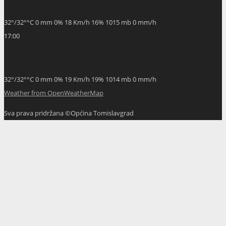
32
°
/
32
°
°C
0 mm
0%
18 Km/h
16%
1015 mb
0 mm/h
17:00
32
°
/
32
°
°C
0 mm
0%
19 Km/h
19%
1014 mb
0 mm/h
Weather from OpenWeatherMap
Sva prava pridržana ©Općina Tomislavgrad