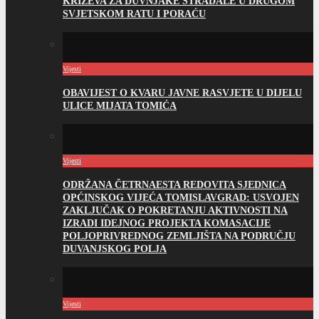
KRIŽEVA ZA DUVNJAKE STRADALE U DRUGOM
SVJETSKOM RATU I PORAĆU
Vijesti
OBAVIJEST O KVARU JAVNE RASVJETE U DIJELU
ULICE MIJATA TOMIĆA
Vijesti
ODRŽANA ČETRNAESTA REDOVITA SJEDNICA
OPĆINSKOG VIJEĆA TOMISLAVGRAD: USVOJEN
ZAKLJUČAK O POKRETANJU AKTIVNOSTI NA
IZRADI IDEJNOG PROJEKTA KOMASACIJE
POLJOPRIVREDNOG ZEMLJIŠTA NA PODRUČJU
DUVANJSKOG POLJA
Vijesti