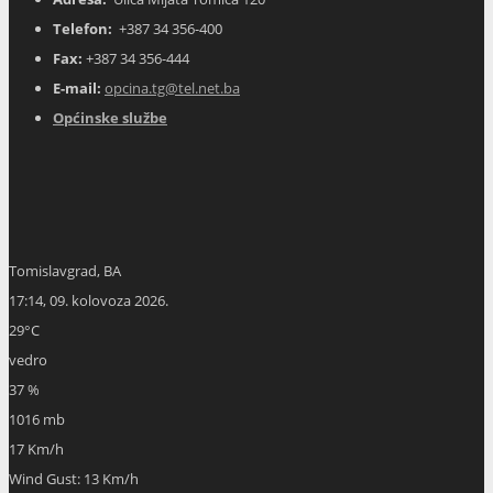
Telefon:
+387 34 356-400
Fax:
+387 34 356-444
E-mail:
opcina.tg@tel.net.ba
Općinske službe
Tomislavgrad, BA
17:14,
09. kolovoza 2026.
29
°C
vedro
37 %
1016 mb
17 Km/h
Wind Gust:
13 Km/h