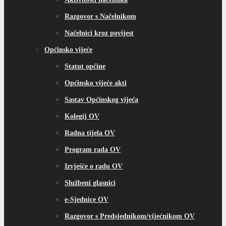
Razgovor s Načelnikom
Načelnici kroz povijest
Općinsko vijeće
Statut općine
Općinsko vijeće akti
Sastav Općinskog vijeća
Kolegij OV
Radna tijela OV
Program rada OV
Izvješće o radu OV
Službeni glasnici
e-Sjednice OV
Razgovor s Predsjednikom/vijećnikom OV