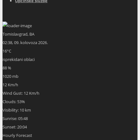
Općinske službe
Tomislavgrad, BA
02:38,
09. kolovoza 2026.
16
°C
isprekidani oblaci
88 %
1020 mb
12 Km/h
Wind Gust:
12 Km/h
Clouds:
53%
Visibility:
10 km
Sunrise:
05:48
Sunset:
20:04
Hourly Forecast