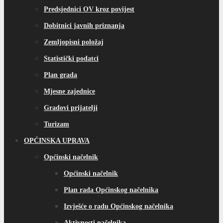
Predsjednici OV kroz povijest
Dobitnici javnih priznanja
Zemljopisni položaj
Statistički podatci
Plan grada
Mjesne zajednice
Gradovi prijatelji
Turizam
OPĆINSKA UPRAVA
Općinski načelnik
Općinski načelnik
Plan rada Općinskog načelnika
Izvješće o radu Općinskog načelnika
Aktivnosti načelnika