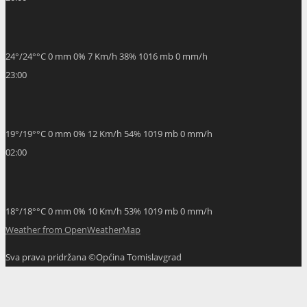
24
°
/
24
°
°C
0 mm
0%
7 Km/h
38%
1016 mb
0 mm/h
23:00
19
°
/
19
°
°C
0 mm
0%
12 Km/h
54%
1019 mb
0 mm/h
02:00
18
°
/
18
°
°C
0 mm
0%
10 Km/h
53%
1019 mb
0 mm/h
Weather from OpenWeatherMap
Sva prava pridržana ©Općina Tomislavgrad