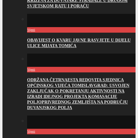
KRIŽEVA ZA DUVNJAKE STRADALE U DRUGOM
SVJETSKOM RATU I PORAĆU
Vijesti
OBAVIJEST O KVARU JAVNE RASVJETE U DIJELU
ULICE MIJATA TOMIĆA
Vijesti
ODRŽANA ČETRNAESTA REDOVITA SJEDNICA
OPĆINSKOG VIJEĆA TOMISLAVGRAD: USVOJEN
ZAKLJUČAK O POKRETANJU AKTIVNOSTI NA
IZRADI IDEJNOG PROJEKTA KOMASACIJE
POLJOPRIVREDNOG ZEMLJIŠTA NA PODRUČJU
DUVANJSKOG POLJA
Vijesti