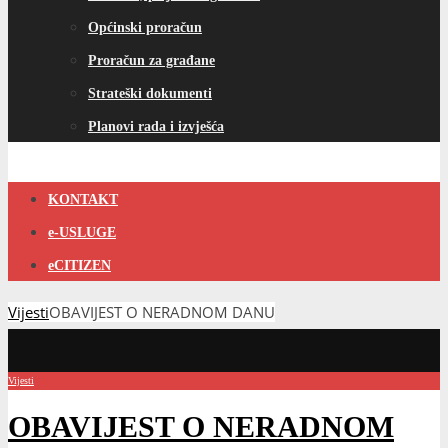
Općinski proračun
Proračun za građane
Strateški dokumenti
Planovi rada i izvješća
KONTAKT
e-USLUGE
eCITIZEN
Vijesti
OBAVIJEST O NERADNOM DANU
Vijesti
OBAVIJEST O NERADNOM