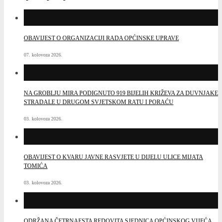
OBAVIJEST O ORGANIZACIJI RADA OPĆINSKE UPRAVE
07. kolovoza 2026.
NA GROBLJU MIRA PODIGNUTO 919 BIJELIH KRIŽEVA ZA DUVNJAKE
STRADALE U DRUGOM SVJETSKOM RATU I PORAĆU
03. kolovoza 2026.
OBAVIJEST O KVARU JAVNE RASVJETE U DIJELU ULICE MIJATA
TOMIĆA
03. kolovoza 2026.
ODRŽANA ČETRNAESTA REDOVITA SJEDNICA OPĆINSKOG VIJEĆA