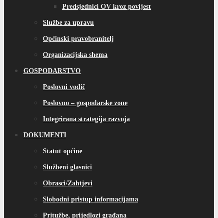
Predsjednici OV kroz povijest
Službe za upravu
Općinski pravobranitelj
Organizacijska shema
GOSPODARSTVO
Poslovni vodič
Poslovno – gospodarske zone
Integrirana strategija razvoja
DOKUMENTI
Statut općine
Službeni glasnici
Obrasci/Zahtjevi
Slobodni pristup informacijama
Pritužbe, prijedlozi građana