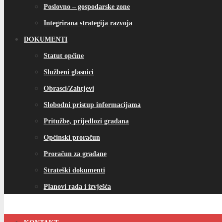
Poslovno – gospodarske zone
Integrirana strategija razvoja
DOKUMENTI
Statut općine
Službeni glasnici
Obrasci/Zahtjevi
Slobodni pristup informacijama
Pritužbe, prijedlozi građana
Općinski proračun
Proračun za građane
Strateški dokumenti
Planovi rada i izvješća