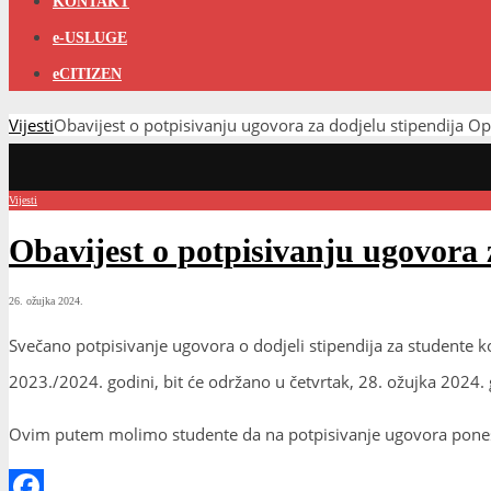
KONTAKT
e-USLUGE
eCITIZEN
Vijesti
Obavijest o potpisivanju ugovora za dodjelu stipendija O
Vijesti
Obavijest o potpisivanju ugovora 
26. ožujka 2024.
Svečano potpisivanje ugovora o dodjeli stipendija za studente k
2023./2024. godini, bit će održano u četvrtak, 28. ožujka 2024. 
Ovim putem molimo studente da na potpisivanje ugovora ponesu