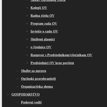
Kolegij OV
Radna tijela OV
Program rada OV
Izvješće o radu OV
Službeni glasnici
e-Sjednice OV
Razgovor s Predsjednikom/vijećnikom OV
Predsjednici OV kroz povijest
Službe za upravu
Općinski pravobranitelj
Organizacijska shema
GOSPODARSTVO
Poslovni vodič