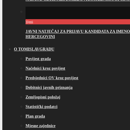
Vijesti
JAVNI NATJEČAJ ZA PRIJAVU KANDIDATA ZA IME
HERCEGOVINI
O TOMISLAVGRADU
Povijest grada
Načelnici kroz povijest
Predsjednici OV kroz povijest
Dobitnici javnih priznanja
Zemljopisni položaj
Statistički podatci
Plan grada
Mjesne zajednice