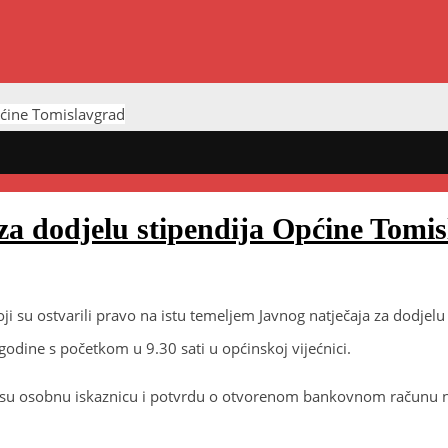
pćine Tomislavgrad
za dodjelu stipendija Općine Tomi
oji su ostvarili pravo na istu temeljem Javnog natječaja za dodje
godine s početkom u 9.30 sati u općinskoj vijećnici.
 osobnu iskaznicu i potvrdu o otvorenom bankovnom računu na ko