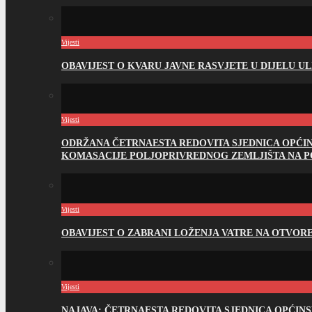
Vijesti
OBAVIJEST O KVARU JAVNE RASVJETE U DIJELU U
Vijesti
ODRŽANA ČETRNAESTA REDOVITA SJEDNICA OPĆI
KOMASACIJE POLJOPRIVREDNOG ZEMLJIŠTA NA 
Vijesti
OBAVIJEST O ZABRANI LOŽENJA VATRE NA OTVO
Vijesti
NAJAVA: ČETRNAESTA REDOVITA SJEDNICA OPĆIN