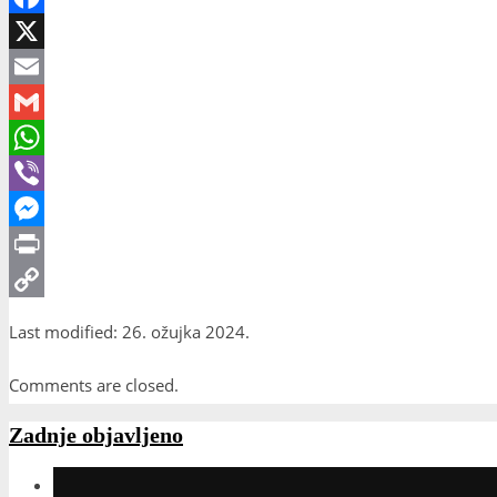
Facebook
X
Email
Gmail
WhatsApp
Viber
Messenger
Print
Copy
Last modified: 26. ožujka 2024.
Link
Comments are closed.
Zadnje objavljeno