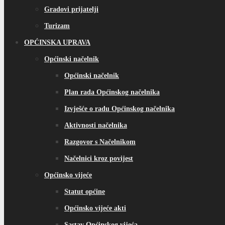
Gradovi prijatelji
Turizam
OPĆINSKA UPRAVA
Općinski načelnik
Općinski načelnik
Plan rada Općinskog načelnika
Izvješće o radu Općinskog načelnika
Aktivnosti načelnika
Razgovor s Načelnikom
Načelnici kroz povijest
Općinsko vijeće
Statut općine
Općinsko vijeće akti
Sastav Općinskog vijeća