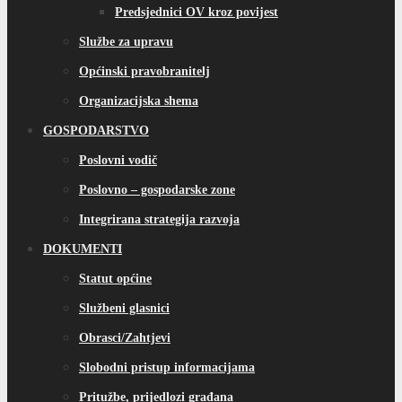
Predsjednici OV kroz povijest
Službe za upravu
Općinski pravobranitelj
Organizacijska shema
GOSPODARSTVO
Poslovni vodič
Poslovno – gospodarske zone
Integrirana strategija razvoja
DOKUMENTI
Statut općine
Službeni glasnici
Obrasci/Zahtjevi
Slobodni pristup informacijama
Pritužbe, prijedlozi građana