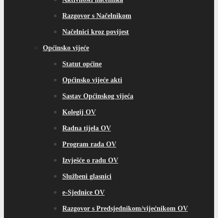
Razgovor s Načelnikom
Načelnici kroz povijest
Općinsko vijeće
Statut općine
Općinsko vijeće akti
Sastav Općinskog vijeća
Kolegij OV
Radna tijela OV
Program rada OV
Izvješće o radu OV
Službeni glasnici
e-Sjednice OV
Razgovor s Predsjednikom/vijećnikom OV