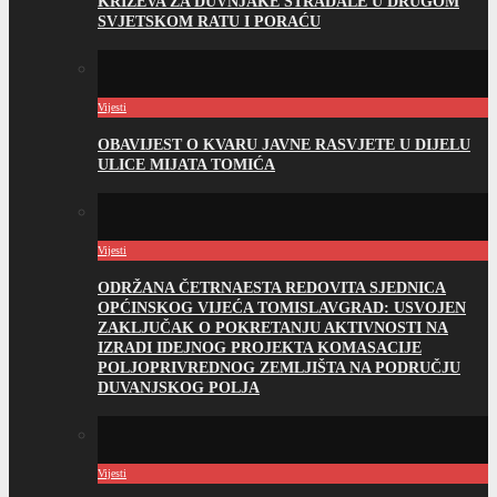
KRIŽEVA ZA DUVNJAKE STRADALE U DRUGOM
SVJETSKOM RATU I PORAĆU
Vijesti
OBAVIJEST O KVARU JAVNE RASVJETE U DIJELU
ULICE MIJATA TOMIĆA
Vijesti
ODRŽANA ČETRNAESTA REDOVITA SJEDNICA
OPĆINSKOG VIJEĆA TOMISLAVGRAD: USVOJEN
ZAKLJUČAK O POKRETANJU AKTIVNOSTI NA
IZRADI IDEJNOG PROJEKTA KOMASACIJE
POLJOPRIVREDNOG ZEMLJIŠTA NA PODRUČJU
DUVANJSKOG POLJA
Vijesti