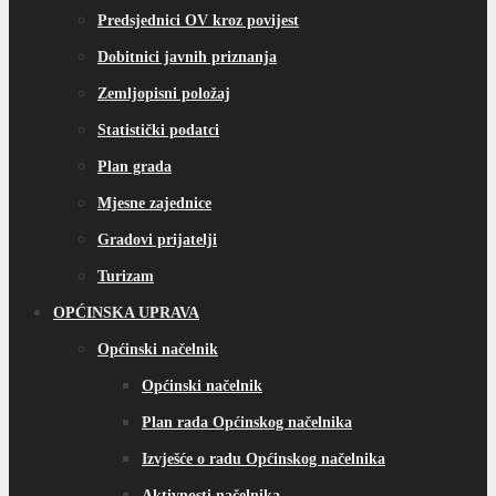
Predsjednici OV kroz povijest
Dobitnici javnih priznanja
Zemljopisni položaj
Statistički podatci
Plan grada
Mjesne zajednice
Gradovi prijatelji
Turizam
OPĆINSKA UPRAVA
Općinski načelnik
Općinski načelnik
Plan rada Općinskog načelnika
Izvješće o radu Općinskog načelnika
Aktivnosti načelnika