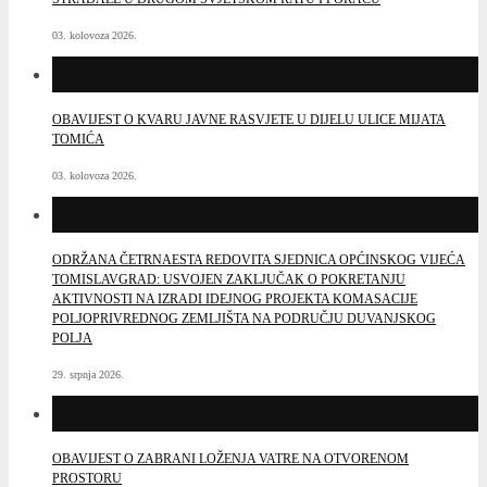
03. kolovoza 2026.
OBAVIJEST O KVARU JAVNE RASVJETE U DIJELU ULICE MIJATA
TOMIĆA
03. kolovoza 2026.
ODRŽANA ČETRNAESTA REDOVITA SJEDNICA OPĆINSKOG VIJEĆA
TOMISLAVGRAD: USVOJEN ZAKLJUČAK O POKRETANJU
AKTIVNOSTI NA IZRADI IDEJNOG PROJEKTA KOMASACIJE
POLJOPRIVREDNOG ZEMLJIŠTA NA PODRUČJU DUVANJSKOG
POLJA
29. srpnja 2026.
OBAVIJEST O ZABRANI LOŽENJA VATRE NA OTVORENOM
PROSTORU