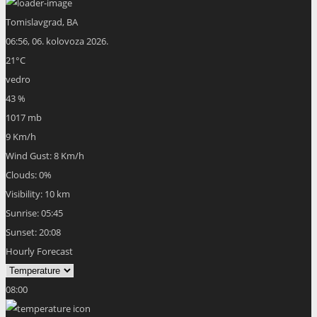
Tomislavgrad, BA
06:56,
06. kolovoza 2026.
21
°C
vedro
43 %
1017 mb
9 Km/h
Wind Gust:
8 Km/h
Clouds:
0%
Visibility:
10 km
Sunrise:
05:45
Sunset:
20:08
Hourly Forecast
08:00