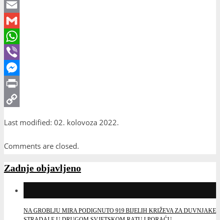
X
Email
Gmail
WhatsApp
Viber
Messenger
Print
Copy
Last modified: 02. kolovoza 2022.
Link
Comments are closed.
Zadnje objavljeno
NA GROBLJU MIRA PODIGNUTO 919 BIJELIH KRIŽEVA ZA DUVNJAKE
STRADALE U DRUGOM SVJETSKOM RATU I PORAĆU