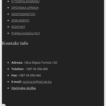
O TOMISLAVGRADU
OPĆINSKA UPRAVA
GOSPODARSTVO
DOKUMENTI
KONTAKT
Politika kolačića (EU)
Kontakt info
Adresa:
Ulica Mijata Tomića 120
Telefon:
+387 34 356-400
Fax:
+387 34 356-444
E-mail:
opcina.tg@tel.net.ba
Općinske službe