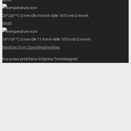
20
°
/
20
°
°C
0 mm
0%
9 Km/h
43%
1015 mb
0 mm/h
05:00
19
°
/
19
°
°C
0 mm
0%
11 Km/h
40%
1015 mb
0 mm/h
Weather from OpenWeatherMap
Sva prava pridržana ©Općina Tomislavgrad