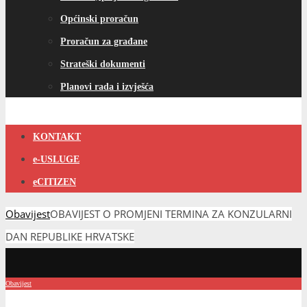
Općinski proračun
Proračun za građane
Strateški dokumenti
Planovi rada i izvješća
KONTAKT
e-USLUGE
eCITIZEN
Obavijest
OBAVIJEST O PROMJENI TERMINA ZA KONZULARNI
DAN REPUBLIKE HRVATSKE
Obavijest