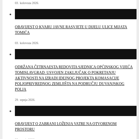
03. kolovoza 2026.
OBAVIJEST O KVARU JAVNE RASVJETE U DIJELU ULICE MIJATA
TOMIĆA
03. kolovoza 2026.
ODRŽANA ČETRNAESTA REDOVITA SJEDNICA OPĆINSKOG VIJEĆA
TOMISLAVGRAD: USVOJEN ZAKLJUČAK O POKRETANJU
AKTIVNOSTI NA IZRADI IDEJNOG PROJEKTA KOMASACIJE
POLJOPRIVREDNOG ZEMLJIŠTA NA PODRUČJU DUVANJSKOG
POLJA
29. srpnja 2026.
OBAVIJEST O ZABRANI LOŽENJA VATRE NA OTVORENOM
PROSTORU