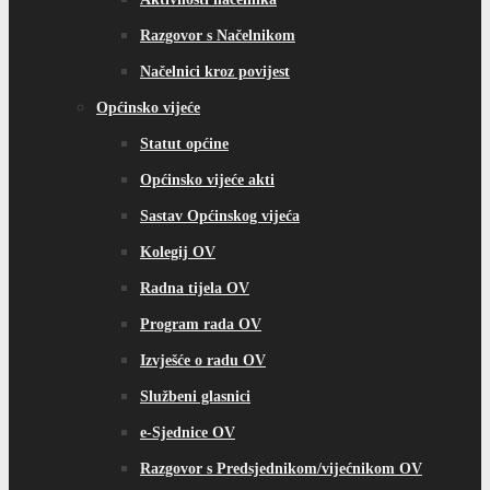
Razgovor s Načelnikom
Načelnici kroz povijest
Općinsko vijeće
Statut općine
Općinsko vijeće akti
Sastav Općinskog vijeća
Kolegij OV
Radna tijela OV
Program rada OV
Izvješće o radu OV
Službeni glasnici
e-Sjednice OV
Razgovor s Predsjednikom/vijećnikom OV