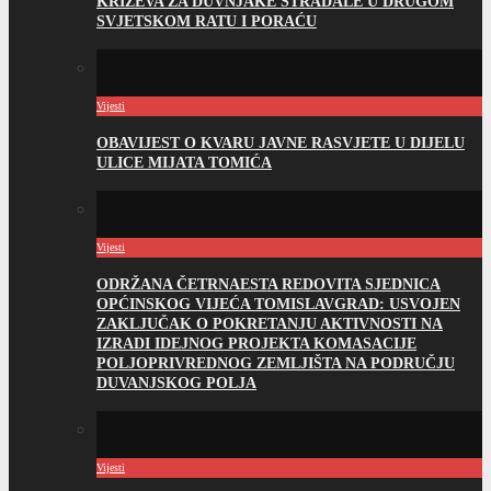
KRIŽEVA ZA DUVNJAKE STRADALE U DRUGOM
SVJETSKOM RATU I PORAĆU
Vijesti
OBAVIJEST O KVARU JAVNE RASVJETE U DIJELU
ULICE MIJATA TOMIĆA
Vijesti
ODRŽANA ČETRNAESTA REDOVITA SJEDNICA
OPĆINSKOG VIJEĆA TOMISLAVGRAD: USVOJEN
ZAKLJUČAK O POKRETANJU AKTIVNOSTI NA
IZRADI IDEJNOG PROJEKTA KOMASACIJE
POLJOPRIVREDNOG ZEMLJIŠTA NA PODRUČJU
DUVANJSKOG POLJA
Vijesti