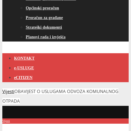
Općinski proračun
Proračun za građane
Strateški dokumenti
Planovi rada i izvješća
KONTAKT
e-USLUGE
eCITIZEN
Vijesti
OBAVIJEST O USLUGAMA ODVOZA KOMUNALNOG
OTPADA
Vijesti