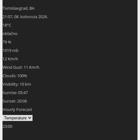
Tomislavgrad, BA
21:07,
08. kolovoza 2026.
18
°C
oblačno
79 %
1019 mb
12 Km/h
Wind Gust:
11 Km/h
Clouds:
100%
Visibility:
10 km
Sunrise:
05:47
Sunset:
20:06
Hourly Forecast
23:00