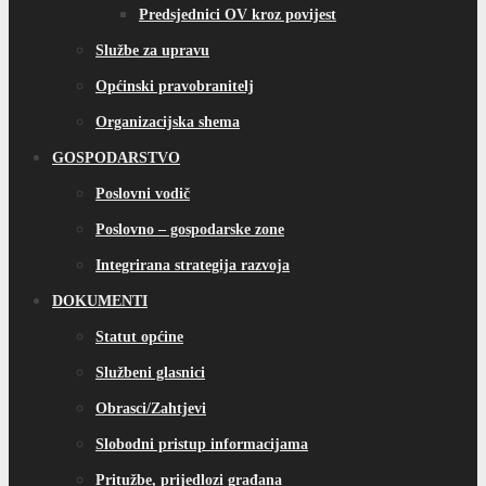
Predsjednici OV kroz povijest
Službe za upravu
Općinski pravobranitelj
Organizacijska shema
GOSPODARSTVO
Poslovni vodič
Poslovno – gospodarske zone
Integrirana strategija razvoja
DOKUMENTI
Statut općine
Službeni glasnici
Obrasci/Zahtjevi
Slobodni pristup informacijama
Pritužbe, prijedlozi građana