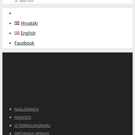
28. srpnja 2026.
Hrvatski
English
Facebook
NASLOVNICA
NOVOSTI
O TOMISLAVGRADU
OPĆINSKA UPRAVA