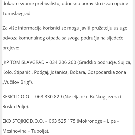
dokaz o svome prebivalištu, odnosno boravištu izvan općine
Tomislavgrad.
Za više informacija korisnici se mogu javiti pružatelju usluge
odvoza komunalnog otpada sa svoga područja na sljedeće
brojeve:
JKP TOMISLAVGRAD – 034 206 260 (Gradsko područje, Šujica,
Kolo, Stipanići, Podgaj, Jošanica, Bobara, Gospodarska zona
„Vučilov Brig“).
KESIĆI D.O.O. – 063 330 829 (Naselja oko Buškog jezera i
Roško Polje).
EKO STOJKIĆ D.O.O. – 063 525 175 (Mokronoge – Lipa –
Mesihovina – Tubolja).