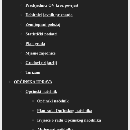
Predsjednici OV kroz povijest
Dobitnici javnih priznanja
Zemljopisni položaj
Statistički podatci
Plan grada
Mjesne zajednice
Gradovi prijatelji
Turizam
OPĆINSKA UPRAVA
Općinski načelnik
Općinski načelnik
Plan rada Općinskog načelnika
Izvješće o radu Općinskog načelnika
Aktivnosti načelnika