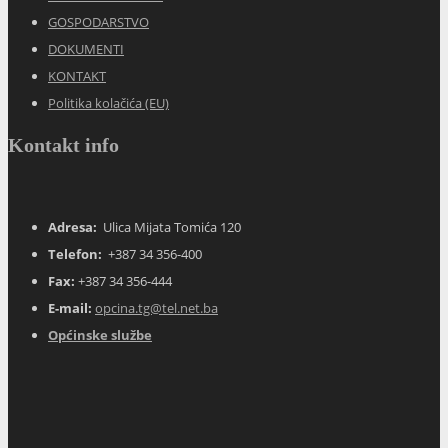
GOSPODARSTVO
DOKUMENTI
KONTAKT
Politika kolačića (EU)
Kontakt info
Adresa:
Ulica Mijata Tomića 120
Telefon:
+387 34 356-400
Fax:
+387 34 356-444
E-mail:
opcina.tg@tel.net.ba
Općinske službe