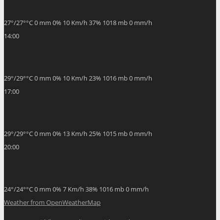
27
°
/
27
°
°C
0 mm
0%
10 Km/h
37%
1018 mb
0 mm/h
14:00
29
°
/
29
°
°C
0 mm
0%
10 Km/h
23%
1016 mb
0 mm/h
17:00
29
°
/
29
°
°C
0 mm
0%
13 Km/h
25%
1015 mb
0 mm/h
20:00
24
°
/
24
°
°C
0 mm
0%
7 Km/h
38%
1016 mb
0 mm/h
Weather from OpenWeatherMap