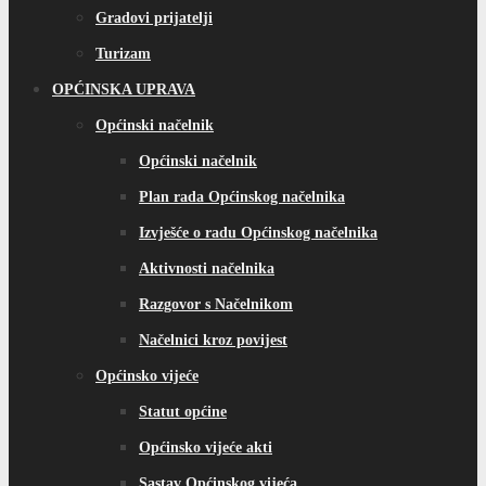
Gradovi prijatelji
Turizam
OPĆINSKA UPRAVA
Općinski načelnik
Općinski načelnik
Plan rada Općinskog načelnika
Izvješće o radu Općinskog načelnika
Aktivnosti načelnika
Razgovor s Načelnikom
Načelnici kroz povijest
Općinsko vijeće
Statut općine
Općinsko vijeće akti
Sastav Općinskog vijeća