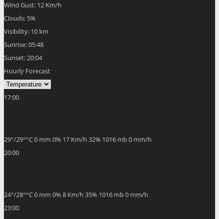
Wind Gust:
12 Km/h
Clouds:
5%
Visibility:
10 km
Sunrise:
05:48
Sunset:
20:04
Hourly Forecast
17:00
29
°
/
29
°
°C
0 mm
0%
17 Km/h
32%
1016 mb
0 mm/h
20:00
24
°
/
28
°
°C
0 mm
0%
8 Km/h
35%
1016 mb
0 mm/h
23:00