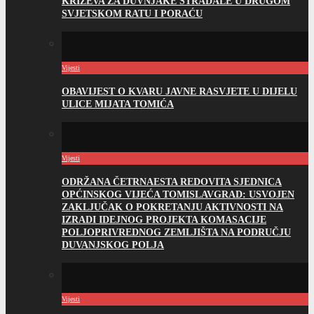
KRIŽEVA ZA DUVNJAKE STRADALE U DRUGOM
SVJETSKOM RATU I PORAĆU
Vijesti
OBAVIJEST O KVARU JAVNE RASVJETE U DIJELU
ULICE MIJATA TOMIĆA
Vijesti
ODRŽANA ČETRNAESTA REDOVITA SJEDNICA
OPĆINSKOG VIJEĆA TOMISLAVGRAD: USVOJEN
ZAKLJUČAK O POKRETANJU AKTIVNOSTI NA
IZRADI IDEJNOG PROJEKTA KOMASACIJE
POLJOPRIVREDNOG ZEMLJIŠTA NA PODRUČJU
DUVANJSKOG POLJA
Vijesti