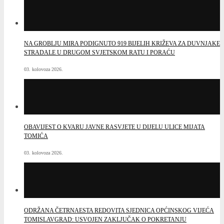
NA GROBLJU MIRA PODIGNUTO 919 BIJELIH KRIŽEVA ZA DUVNJAKE
STRADALE U DRUGOM SVJETSKOM RATU I PORAĆU
03. kolovoza 2026.
OBAVIJEST O KVARU JAVNE RASVJETE U DIJELU ULICE MIJATA
TOMIĆA
03. kolovoza 2026.
ODRŽANA ČETRNAESTA REDOVITA SJEDNICA OPĆINSKOG VIJEĆA
TOMISLAVGRAD: USVOJEN ZAKLJUČAK O POKRETANJU