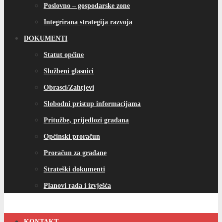
Poslovno – gospodarske zone
Integrirana strategija razvoja
DOKUMENTI
Statut općine
Službeni glasnici
Obrasci/Zahtjevi
Slobodni pristup informacijama
Pritužbe, prijedlozi građana
Općinski proračun
Proračun za građane
Strateški dokumenti
Planovi rada i izvješća
KONTAKT