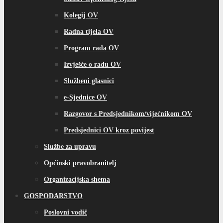
Kolegij OV
Radna tijela OV
Program rada OV
Izvješće o radu OV
Službeni glasnici
e-Sjednice OV
Razgovor s Predsjednikom/vijećnikom OV
Predsjednici OV kroz povijest
Službe za upravu
Općinski pravobranitelj
Organizacijska shema
GOSPODARSTVO
Poslovni vodič