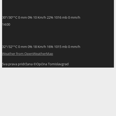
30
°
/
30
°
°C
0 mm
0%
10 Km/h
22%
1016 mb
0 mm/h
14:00
32
°
/
32
°
°C
0 mm
0%
18 Km/h
16%
1015 mb
0 mm/h
Weather from OpenWeatherMap
Sva prava pridržana ©Općina Tomislavgrad