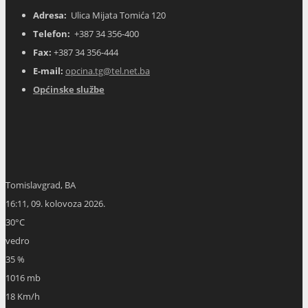
Adresa:
Ulica Mijata Tomića 120
Telefon:
+387 34 356-400
Fax:
+387 34 356-444
E-mail:
opcina.tg@tel.net.ba
Općinske službe
Tomislavgrad, BA
16:11,
09. kolovoza 2026.
30
°C
vedro
35 %
1016 mb
18 Km/h