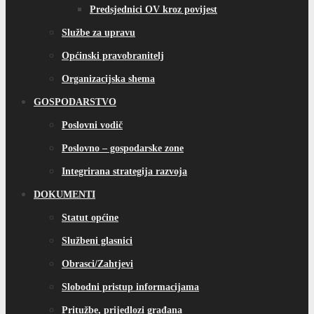
Predsjednici OV kroz povijest
Službe za upravu
Općinski pravobranitelj
Organizacijska shema
GOSPODARSTVO
Poslovni vodič
Poslovno – gospodarske zone
Integrirana strategija razvoja
DOKUMENTI
Statut općine
Službeni glasnici
Obrasci/Zahtjevi
Slobodni pristup informacijama
Pritužbe, prijedlozi građana