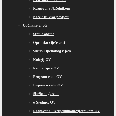
Razgovor s Načelnikom
Načelnici kroz povijest
Općinsko vijeće
Statut općine
Općinsko vijeće akti
Sastav Općinskog vijeća
Kolegij OV
Radna tijela OV
Program rada OV
Izvješće o radu OV
Službeni glasnici
e-Sjednice OV
Razgovor s Predsjednikom/vijećnikom OV