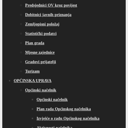
Predsjednici OV kroz povijest
Dobitnici javnih priznanja
Zemljopisni položaj
Statistički podatci
Plan grada
Mjesne zajednice
Gradovi prijatelji
Turizam
OPĆINSKA UPRAVA
Općinski načelnik
Općinski načelnik
Plan rada Općinskog načelnika
Izvješće o radu Općinskog načelnika
Aktivnosti načelnika