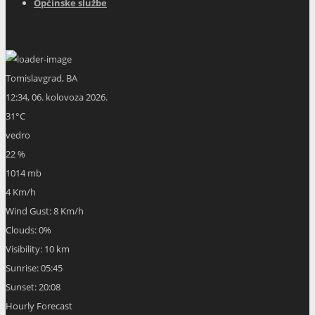
Općinske službe
Tomislavgrad, BA
12:34,
06. kolovoza 2026.
31
°C
vedro
22 %
1014 mb
4 Km/h
Wind Gust:
8 Km/h
Clouds:
0%
Visibility:
10 km
Sunrise:
05:45
Sunset:
20:08
Hourly Forecast