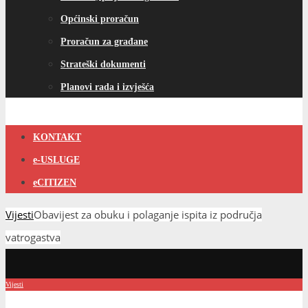
Općinski proračun
Proračun za građane
Strateški dokumenti
Planovi rada i izvješća
KONTAKT
e-USLUGE
eCITIZEN
Vijesti
Obavijest za obuku i polaganje ispita iz područja
vatrogastva
Vijesti