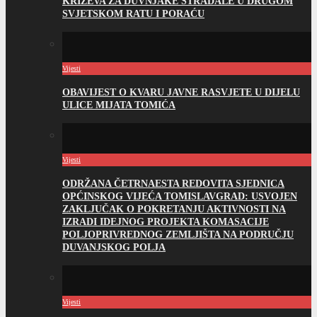
KRIŽEVA ZA DUVNJAKE STRADALE U DRUGOM
SVJETSKOM RATU I PORAĆU
Vijesti
OBAVIJEST O KVARU JAVNE RASVJETE U DIJELU
ULICE MIJATA TOMIĆA
Vijesti
ODRŽANA ČETRNAESTA REDOVITA SJEDNICA
OPĆINSKOG VIJEĆA TOMISLAVGRAD: USVOJEN
ZAKLJUČAK O POKRETANJU AKTIVNOSTI NA
IZRADI IDEJNOG PROJEKTA KOMASACIJE
POLJOPRIVREDNOG ZEMLJIŠTA NA PODRUČJU
DUVANJSKOG POLJA
Vijesti