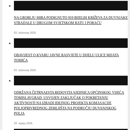
NA GROBLJU MIRA PODIGNUTO 919 BIJELIH KRIŽEVA ZA DUVNJAKE
STRADALE U DRUGOM SVJETSKOM RATU I PORAĆU
03. kolovoza 2026.
OBAVIJEST O KVARU JAVNE RASVJETE U DIJELU ULICE MIJATA
TOMIĆA
03. kolovoza 2026.
ODRŽANA ČETRNAESTA REDOVITA SJEDNICA OPĆINSKOG VIJEĆA
TOMISLAVGRAD: USVOJEN ZAKLJUČAK O POKRETANJU
AKTIVNOSTI NA IZRADI IDEJNOG PROJEKTA KOMASACIJE
POLJOPRIVREDNOG ZEMLJIŠTA NA PODRUČJU DUVANJSKOG
POLJA
29. srpnja 2026.