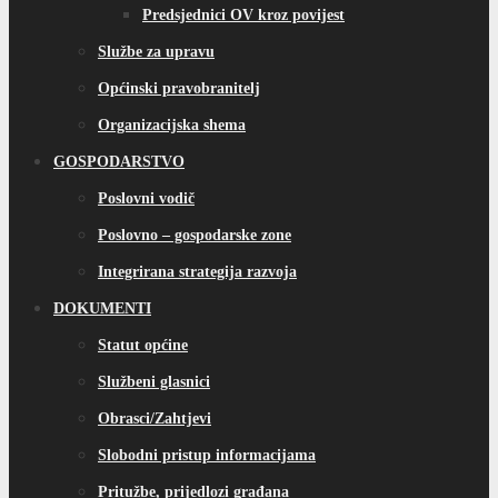
Predsjednici OV kroz povijest
Službe za upravu
Općinski pravobranitelj
Organizacijska shema
GOSPODARSTVO
Poslovni vodič
Poslovno – gospodarske zone
Integrirana strategija razvoja
DOKUMENTI
Statut općine
Službeni glasnici
Obrasci/Zahtjevi
Slobodni pristup informacijama
Pritužbe, prijedlozi građana