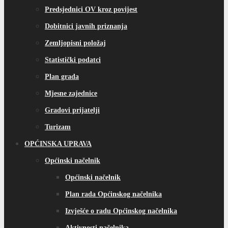
Predsjednici OV kroz povijest
Dobitnici javnih priznanja
Zemljopisni položaj
Statistički podatci
Plan grada
Mjesne zajednice
Gradovi prijatelji
Turizam
OPĆINSKA UPRAVA
Općinski načelnik
Općinski načelnik
Plan rada Općinskog načelnika
Izvješće o radu Općinskog načelnika
Aktivnosti načelnika