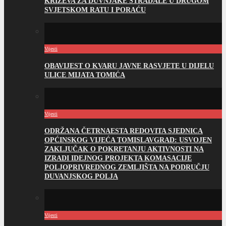
KRIŽEVA ZA DUVNJAKE STRADALE U DRUGOM
SVJETSKOM RATU I PORAĆU
Vijesti
OBAVIJEST O KVARU JAVNE RASVJETE U DIJELU
ULICE MIJATA TOMIĆA
Vijesti
ODRŽANA ČETRNAESTA REDOVITA SJEDNICA
OPĆINSKOG VIJEĆA TOMISLAVGRAD: USVOJEN
ZAKLJUČAK O POKRETANJU AKTIVNOSTI NA
IZRADI IDEJNOG PROJEKTA KOMASACIJE
POLJOPRIVREDNOG ZEMLJIŠTA NA PODRUČJU
DUVANJSKOG POLJA
Vijesti