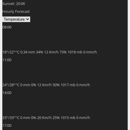
Sunset:
20:06
Hourly Forecast
08:00
18
°
/
22
°
°C
0.34 mm
34%
12 Km/h
73%
1018 mb
0 mm/h
11:00
24
°
/
28
°
°C
0 mm
0%
12 Km/h
50%
1017 mb
0 mm/h
14:00
33
°
/
33
°
°C
0 mm
0%
20 Km/h
25%
1015 mb
0 mm/h
17:00