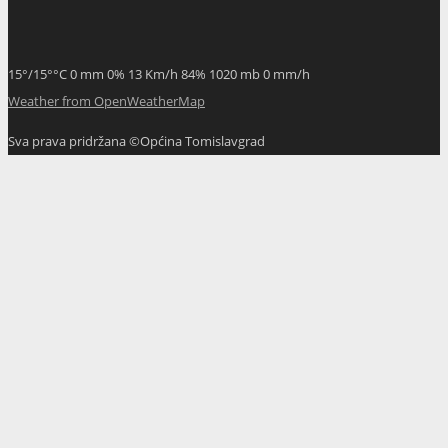
15
°
/
15
°
°C
0 mm
0%
13 Km/h
84%
1020 mb
0 mm/h
Weather from OpenWeatherMap
Sva prava pridržana ©Općina Tomislavgrad