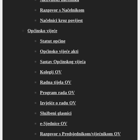
Razgovor s Načelnikom
Načelnici kroz povijest
Općinsko vijeće
Statut općine
Općinsko vijeće akti
Sastav Općinskog vijeća
Kolegij OV
Radna tijela OV
Program rada OV
Izvješće o radu OV
Službeni glasnici
e-Sjednice OV
Razgovor s Predsjednikom/vijećnikom OV