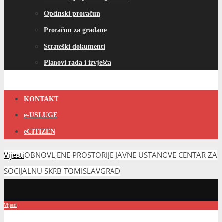
Općinski proračun
Proračun za građane
Strateški dokumenti
Planovi rada i izvješća
KONTAKT
e-USLUGE
eCITIZEN
Vijesti
OBNOVLJENE PROSTORIJE JAVNE USTANOVE CENTAR ZA
SOCIJALNU SKRB TOMISLAVGRAD
Vijesti