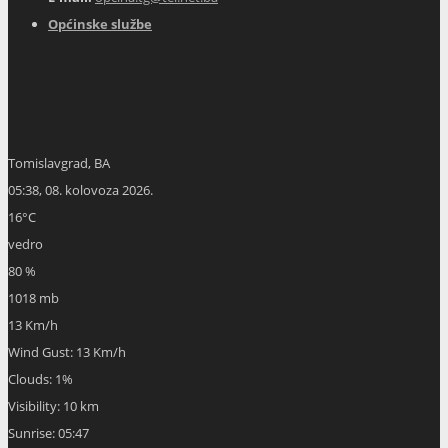
Općinske službe
Tomislavgrad, BA
05:38,
08. kolovoza 2026.
16
°C
vedro
80 %
1018 mb
13 Km/h
Wind Gust:
13 Km/h
Clouds:
1%
Visibility:
10 km
Sunrise:
05:47