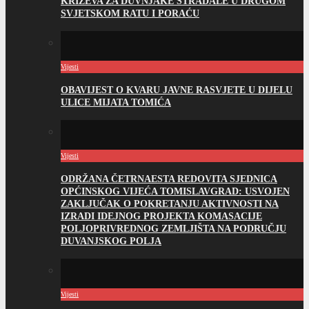
KRIŽEVA ZA DUVNJAKE STRADALE U DRUGOM
SVJETSKOM RATU I PORAĆU
Vijesti
OBAVIJEST O KVARU JAVNE RASVJETE U DIJELU
ULICE MIJATA TOMIĆA
Vijesti
ODRŽANA ČETRNAESTA REDOVITA SJEDNICA
OPĆINSKOG VIJEĆA TOMISLAVGRAD: USVOJEN
ZAKLJUČAK O POKRETANJU AKTIVNOSTI NA
IZRADI IDEJNOG PROJEKTA KOMASACIJE
POLJOPRIVREDNOG ZEMLJIŠTA NA PODRUČJU
DUVANJSKOG POLJA
Vijesti