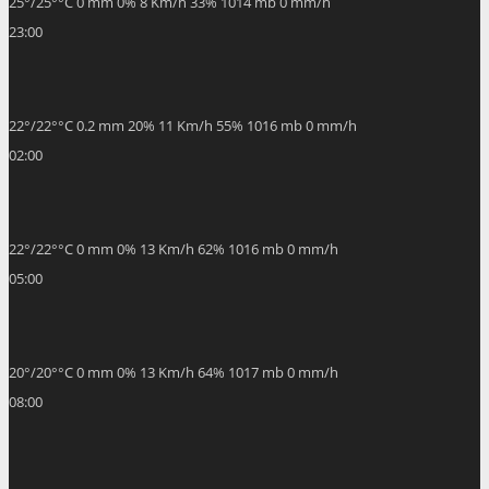
25
°
/
25
°
°C
0 mm
0%
8 Km/h
33%
1014 mb
0 mm/h
23:00
22
°
/
22
°
°C
0.2 mm
20%
11 Km/h
55%
1016 mb
0 mm/h
02:00
22
°
/
22
°
°C
0 mm
0%
13 Km/h
62%
1016 mb
0 mm/h
05:00
20
°
/
20
°
°C
0 mm
0%
13 Km/h
64%
1017 mb
0 mm/h
08:00