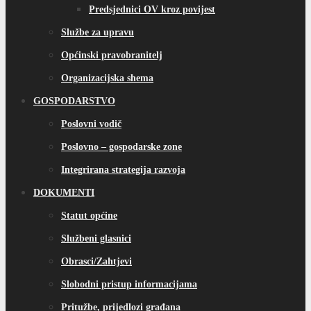
Predsjednici OV kroz povijest
Službe za upravu
Općinski pravobranitelj
Organizacijska shema
GOSPODARSTVO
Poslovni vodič
Poslovno – gospodarske zone
Integrirana strategija razvoja
DOKUMENTI
Statut općine
Službeni glasnici
Obrasci/Zahtjevi
Slobodni pristup informacijama
Pritužbe, prijedlozi građana