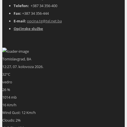
Telefon:
+387 34 356-400
Fax:
+387 34 356-444
E-mail:
opcina.tg@tel.net.ba
Općinske službe
Tomislavgrad, BA
12:27,
07. kolovoza 2026.
32
°C
vedro
26 %
1014 mb
16 Km/h
Wind Gust:
12 Km/h
Clouds:
2%