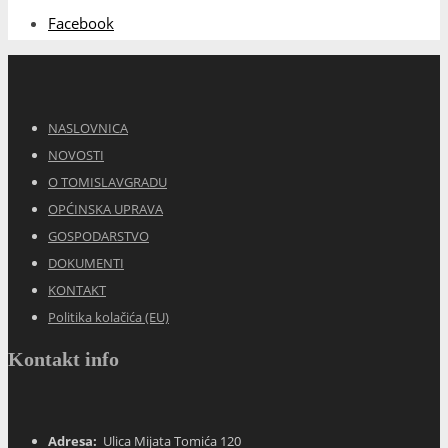
Facebook
NASLOVNICA
NOVOSTI
O TOMISLAVGRADU
OPĆINSKA UPRAVA
GOSPODARSTVO
DOKUMENTI
KONTAKT
Politika kolačića (EU)
Kontakt info
Adresa:
Ulica Mijata Tomića 120