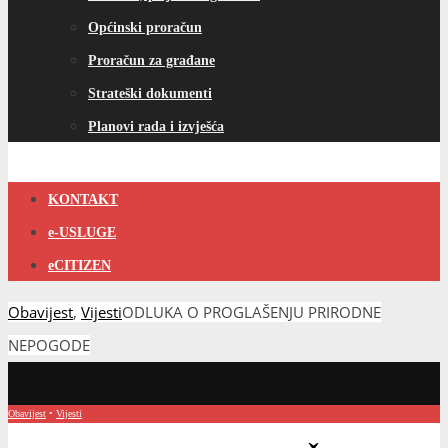
Općinski proračun
Proračun za građane
Strateški dokumenti
Planovi rada i izvješća
KONTAKT
e-USLUGE
eCITIZEN
Obavijest
,
Vijesti
ODLUKA O PROGLAŠENJU PRIRODNE
NEPOGODE
Obavijest
•
Vijesti