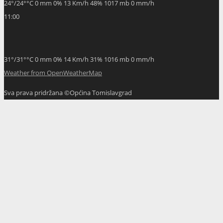
24
°
/
24
°
°C
0 mm
0%
13 Km/h
48%
1017 mb
0 mm/h
11:00
31
°
/
31
°
°C
0 mm
0%
14 Km/h
31%
1016 mb
0 mm/h
Weather from OpenWeatherMap
Sva prava pridržana ©Općina Tomislavgrad