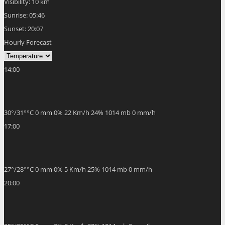
Visibility:
10 km
Sunrise:
05:46
Sunset:
20:07
Hourly Forecast
14:00
30
°
/
31
°
°C
0 mm
0%
22 Km/h
24%
1014 mb
0 mm/h
17:00
27
°
/
28
°
°C
0 mm
0%
5 Km/h
25%
1014 mb
0 mm/h
20:00