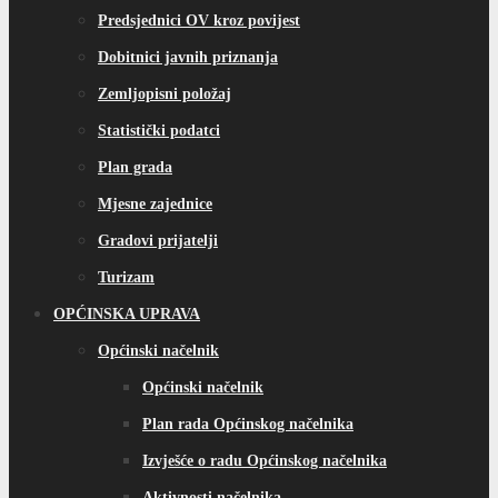
Predsjednici OV kroz povijest
Dobitnici javnih priznanja
Zemljopisni položaj
Statistički podatci
Plan grada
Mjesne zajednice
Gradovi prijatelji
Turizam
OPĆINSKA UPRAVA
Općinski načelnik
Općinski načelnik
Plan rada Općinskog načelnika
Izvješće o radu Općinskog načelnika
Aktivnosti načelnika