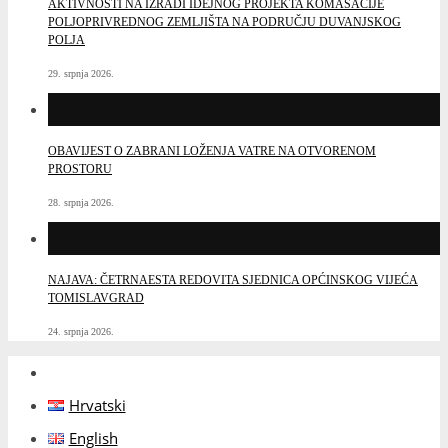
AKTIVNOSTI NA IZRADI IDEJNOG PROJEKTA KOMASACIJE
POLJOPRIVREDNOG ZEMLJIŠTA NA PODRUČJU DUVANJSKOG
POLJA
29. srpnja 2026.
OBAVIJEST O ZABRANI LOŽENJA VATRE NA OTVORENOM
PROSTORU
28. srpnja 2026.
NAJAVA: ČETRNAESTA REDOVITA SJEDNICA OPĆINSKOG VIJEĆA
TOMISLAVGRAD
24. srpnja 2026.
Hrvatski
English