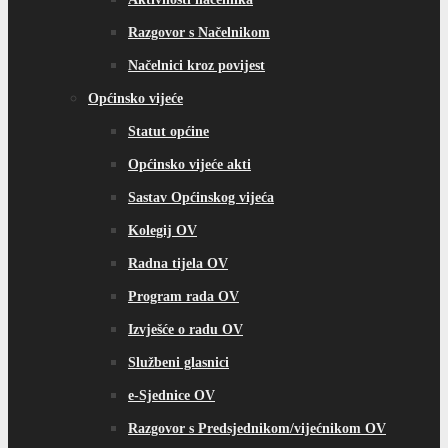
Razgovor s Načelnikom
Načelnici kroz povijest
Općinsko vijeće
Statut općine
Općinsko vijeće akti
Sastav Općinskog vijeća
Kolegij OV
Radna tijela OV
Program rada OV
Izvješće o radu OV
Službeni glasnici
e-Sjednice OV
Razgovor s Predsjednikom/vijećnikom OV