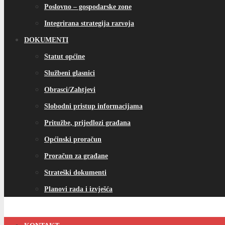
Poslovno – gospodarske zone
Integrirana strategija razvoja
DOKUMENTI
Statut općine
Službeni glasnici
Obrasci/Zahtjevi
Slobodni pristup informacijama
Pritužbe, prijedlozi građana
Općinski proračun
Proračun za građane
Strateški dokumenti
Planovi rada i izvješća