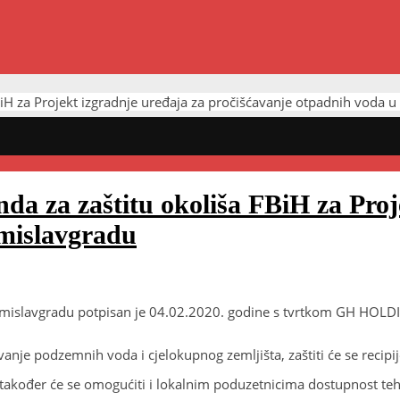
BiH za Projekt izgradnje uređaja za pročišćavanje otpadnih voda 
da za zaštitu okoliša FBiH za Proj
omislavgradu
Tomislavgradu potpisan je 04.02.2020. godine s tvrtkom GH HOLD
nje podzemnih voda i cjelokupnog zemljišta, zaštiti će se recipije
 također će se omogućiti i lokalnim poduzetnicima dostupnost teh