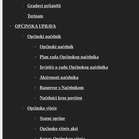
Gradovi prijatelji
Turizam
OPĆINSKA UPRAVA
Općinski načelnik
Općinski načelnik
Plan rada Općinskog načelnika
Izvješće o radu Općinskog načelnika
Aktivnosti načelnika
Razgovor s Načelnikom
Načelnici kroz povijest
Općinsko vijeće
Statut općine
Općinsko vijeće akti
Sastav Općinskog vijeća