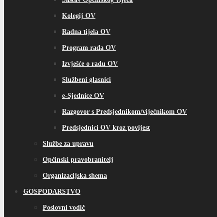
Kolegij OV
Radna tijela OV
Program rada OV
Izvješće o radu OV
Službeni glasnici
e-Sjednice OV
Razgovor s Predsjednikom/vijećnikom OV
Predsjednici OV kroz povijest
Službe za upravu
Općinski pravobranitelj
Organizacijska shema
GOSPODARSTVO
Poslovni vodič