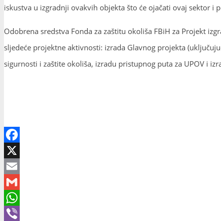
iskustva u izgradnji ovakvih objekta što će ojačati ovaj sektor 
Odobrena sredstva Fonda za zaštitu okoliša FBiH za Projekt iz
sljedeće projektne aktivnosti: izrada Glavnog projekta (uključuj
sigurnosti i zaštite okoliša, izradu pristupnog puta za UPOV i iz
Facebook
X
Email
Gmail
WhatsApp