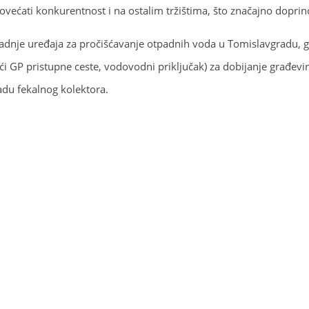
i povećati konkurentnost i na ostalim tržištima, što značajno dopr
gradnje uređaja za pročišćavanje otpadnih voda u Tomislavgradu
ući GP pristupne ceste, vodovodni priključak) za dobijanje građevi
radu fekalnog kolektora.