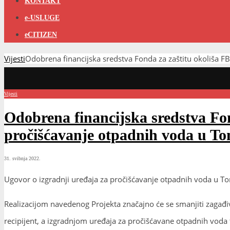
KONTAKT
e-USLUGE
eCITIZEN
Vijesti
Odobrena financijska sredstva Fonda za zaštitu okoliša F
Vijesti
Odobrena financijska sredstva Fon
pročišćavanje otpadnih voda u T
31. svibnja 2022.
Ugovor o izgradnji uređaja za pročišćavanje otpadnih voda u 
Realizacijom navedenog Projekta značajno će se smanjiti zagađiva
recipijent, a izgradnjom uređaja za pročišćavane otpadnih voda