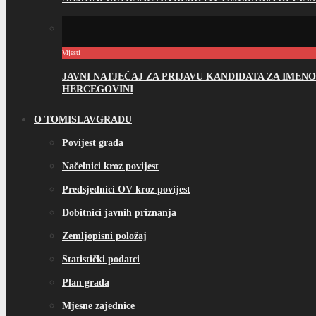
Vijesti
JAVNI NATJEČAJ ZA PRIJAVU KANDIDATA ZA IME
HERCEGOVINI
O TOMISLAVGRADU
Povijest grada
Načelnici kroz povijest
Predsjednici OV kroz povijest
Dobitnici javnih priznanja
Zemljopisni položaj
Statistički podatci
Plan grada
Mjesne zajednice