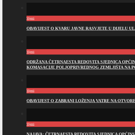
Vijesti
OBAVIJEST O KVARU JAVNE RASVJETE U DIJELU U
Vijesti
ODRŽANA ČETRNAESTA REDOVITA SJEDNICA OPĆI
KOMASACIJE POLJOPRIVREDNOG ZEMLJIŠTA NA 
Vijesti
OBAVIJEST O ZABRANI LOŽENJA VATRE NA OTVO
Vijesti
NAJAVA: ČETRNAESTA REDOVITA SJEDNICA OPĆIN