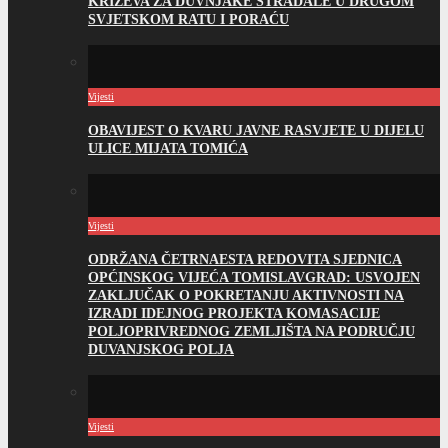
KRIŽEVA ZA DUVNJAKE STRADALE U DRUGOM
SVJETSKOM RATU I PORAĆU
Vijesti
OBAVIJEST O KVARU JAVNE RASVJETE U DIJELU
ULICE MIJATA TOMIĆA
Vijesti
ODRŽANA ČETRNAESTA REDOVITA SJEDNICA
OPĆINSKOG VIJEĆA TOMISLAVGRAD: USVOJEN
ZAKLJUČAK O POKRETANJU AKTIVNOSTI NA
IZRADI IDEJNOG PROJEKTA KOMASACIJE
POLJOPRIVREDNOG ZEMLJIŠTA NA PODRUČJU
DUVANJSKOG POLJA
Vijesti