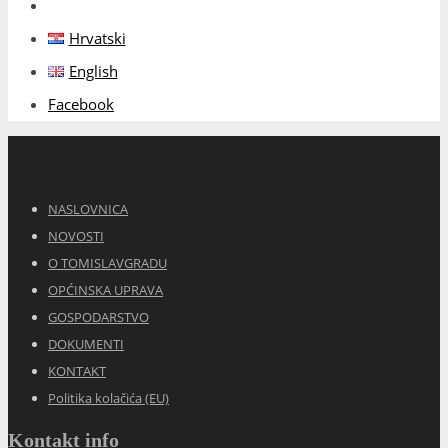
Hrvatski
English
Facebook
NASLOVNICA
NOVOSTI
O TOMISLAVGRADU
OPĆINSKA UPRAVA
GOSPODARSTVO
DOKUMENTI
KONTAKT
Politika kolačića (EU)
Kontakt info