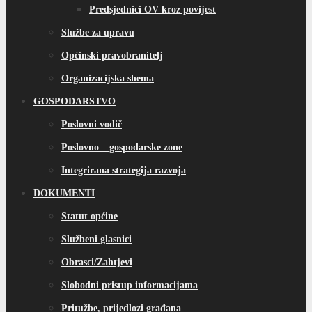
Predsjednici OV kroz povijest
Službe za upravu
Općinski pravobranitelj
Organizacijska shema
GOSPODARSTVO
Poslovni vodič
Poslovno – gospodarske zone
Integrirana strategija razvoja
DOKUMENTI
Statut općine
Službeni glasnici
Obrasci/Zahtjevi
Slobodni pristup informacijama
Pritužbe, prijedlozi građana