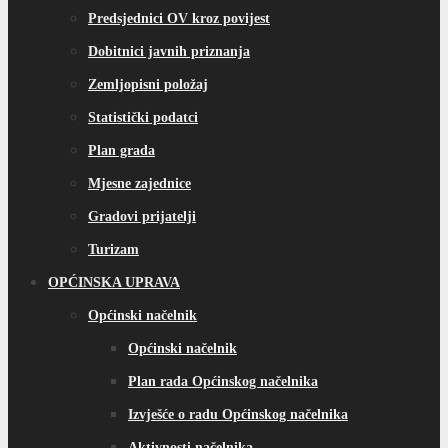
Predsjednici OV kroz povijest
Dobitnici javnih priznanja
Zemljopisni položaj
Statistički podatci
Plan grada
Mjesne zajednice
Gradovi prijatelji
Turizam
OPĆINSKA UPRAVA
Općinski načelnik
Općinski načelnik
Plan rada Općinskog načelnika
Izvješće o radu Općinskog načelnika
Aktivnosti načelnika