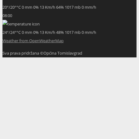
20
°
/
20
°
°C
0 mm
0%
13 Km/h
64%
1017 mb
0 mm/h
08:00
24
°
/
24
°
°C
0 mm
0%
13 Km/h
48%
1017 mb
0 mm/h
Weather from OpenWeatherMap
Sva prava pridržana ©Općina Tomislavgrad