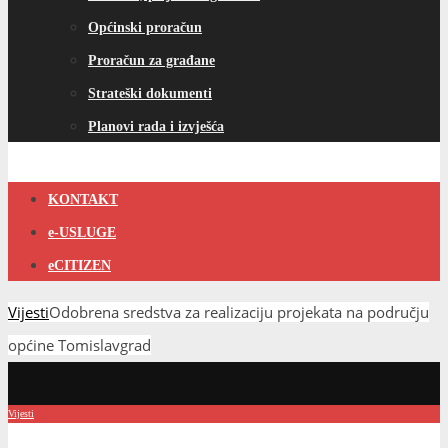
Općinski proračun
Proračun za građane
Strateški dokumenti
Planovi rada i izvješća
KONTAKT
e-USLUGE
eCITIZEN
Vijesti
Odobrena sredstva za realizaciju projekata na području
općine Tomislavgrad
Vijesti