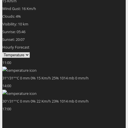
15 Km/h
Wind Gust:
16 Km/h
Clouds:
4%
Visibility:
10 km
Sunrise:
05:46
Sunset:
20:07
Hourly Forecast
11:00
31
°
/
31
°
°C
0 mm
0%
15 Km/h
25%
1014 mb
0 mm/h
14:00
30
°
/
31
°
°C
0 mm
0%
22 Km/h
23%
1014 mb
0 mm/h
17:00