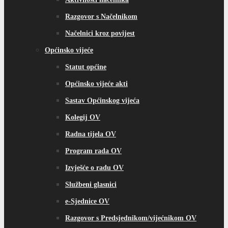
Razgovor s Načelnikom
Načelnici kroz povijest
Općinsko vijeće
Statut općine
Općinsko vijeće akti
Sastav Općinskog vijeća
Kolegij OV
Radna tijela OV
Program rada OV
Izvješće o radu OV
Službeni glasnici
e-Sjednice OV
Razgovor s Predsjednikom/vijećnikom OV