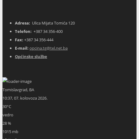
Adresa:
Ulica Mijata Tomića 120
Telefon:
+387 34 356-400
Fax:
+387 34 356-444
E-mail:
opcina.tg@tel.net.ba
Općinske službe
Tomislavgrad, BA
10:37,
07. kolovoza 2026.
30
°C
vedro
28 %
1015 mb