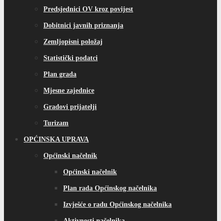
Predsjednici OV kroz povijest
Dobitnici javnih priznanja
Zemljopisni položaj
Statistički podatci
Plan grada
Mjesne zajednice
Gradovi prijatelji
Turizam
OPĆINSKA UPRAVA
Općinski načelnik
Općinski načelnik
Plan rada Općinskog načelnika
Izvješće o radu Općinskog načelnika
Aktivnosti načelnika