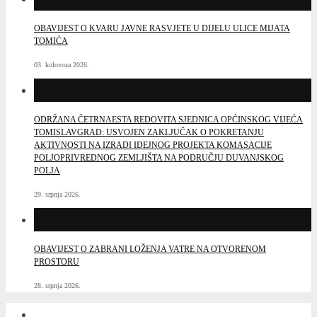
OBAVIJEST O KVARU JAVNE RASVJETE U DIJELU ULICE MIJATA
TOMIĆA
03. kolovoza 2026.
ODRŽANA ČETRNAESTA REDOVITA SJEDNICA OPĆINSKOG VIJEĆA
TOMISLAVGRAD: USVOJEN ZAKLJUČAK O POKRETANJU
AKTIVNOSTI NA IZRADI IDEJNOG PROJEKTA KOMASACIJE
POLJOPRIVREDNOG ZEMLJIŠTA NA PODRUČJU DUVANJSKOG
POLJA
29. srpnja 2026.
OBAVIJEST O ZABRANI LOŽENJA VATRE NA OTVORENOM
PROSTORU
28. srpnja 2026.