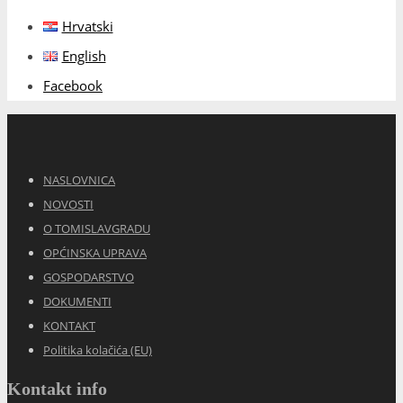
Hrvatski
English
Facebook
NASLOVNICA
NOVOSTI
O TOMISLAVGRADU
OPĆINSKA UPRAVA
GOSPODARSTVO
DOKUMENTI
KONTAKT
Politika kolačića (EU)
Kontakt info