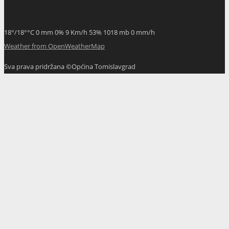
18
°
/
18
°
°C
0 mm
0%
9 Km/h
53%
1018 mb
0 mm/h
Weather from OpenWeatherMap
Sva prava pridržana ©Općina Tomislavgrad