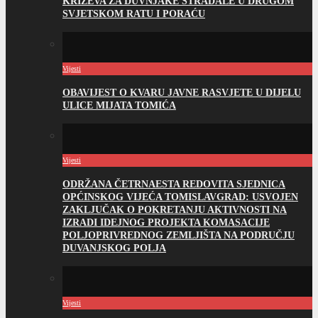
KRIŽEVA ZA DUVNJAKE STRADALE U DRUGOM
SVJETSKOM RATU I PORAĆU
Vijesti
OBAVIJEST O KVARU JAVNE RASVJETE U DIJELU
ULICE MIJATA TOMIĆA
Vijesti
ODRŽANA ČETRNAESTA REDOVITA SJEDNICA
OPĆINSKOG VIJEĆA TOMISLAVGRAD: USVOJEN
ZAKLJUČAK O POKRETANJU AKTIVNOSTI NA
IZRADI IDEJNOG PROJEKTA KOMASACIJE
POLJOPRIVREDNOG ZEMLJIŠTA NA PODRUČJU
DUVANJSKOG POLJA
Vijesti