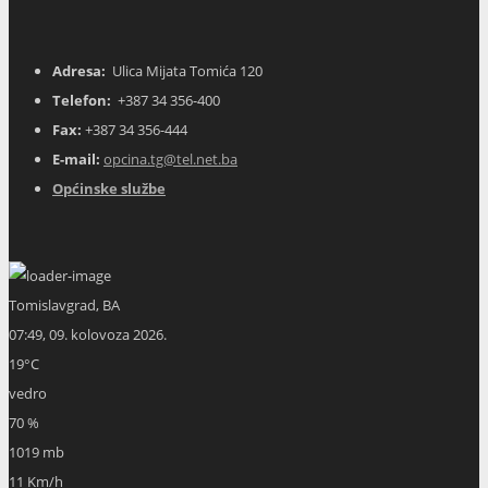
Adresa:
Ulica Mijata Tomića 120
Telefon:
+387 34 356-400
Fax:
+387 34 356-444
E-mail:
opcina.tg@tel.net.ba
Općinske službe
Tomislavgrad, BA
07:49,
09. kolovoza 2026.
19
°C
vedro
70 %
1019 mb
11 Km/h