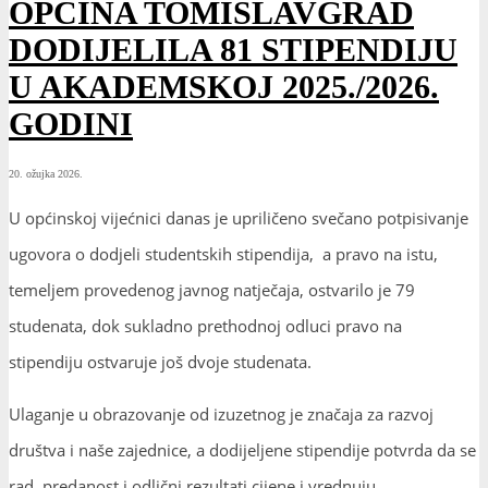
OPĆINA TOMISLAVGRAD
DODIJELILA 81 STIPENDIJU
U AKADEMSKOJ 2025./2026.
GODINI
20. ožujka 2026.
U općinskoj vijećnici danas je upriličeno svečano potpisivanje
ugovora o dodjeli studentskih stipendija, a pravo na istu,
temeljem provedenog javnog natječaja, ostvarilo je 79
studenata, dok sukladno prethodnoj odluci pravo na
stipendiju ostvaruje još dvoje studenata.
Ulaganje u obrazovanje od izuzetnog je značaja za razvoj
društva i naše zajednice, a dodijeljene stipendije potvrda da se
rad, predanost i odlični rezultati cijene i vrednuju.