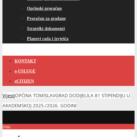
Općinski proračun
Proračun za građane
Strateški dokumenti
Planovi rada i izvješća
KONTAKT
e-USLUGE
eCITIZEN
Vijesti
OPĆINA TOMISLAVGRAD DODIJELILA 81 STIPENDIJU U
AKADEMSKOJ 2025./2026. GODINI
Vijesti