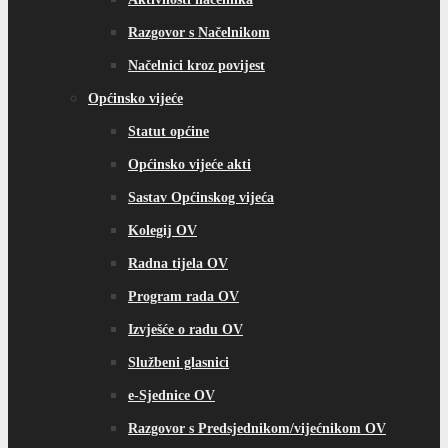
Razgovor s Načelnikom
Načelnici kroz povijest
Općinsko vijeće
Statut općine
Općinsko vijeće akti
Sastav Općinskog vijeća
Kolegij OV
Radna tijela OV
Program rada OV
Izvješće o radu OV
Službeni glasnici
e-Sjednice OV
Razgovor s Predsjednikom/vijećnikom OV