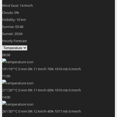
Wind Gust:
14 Km/h
Clouds:
0%
Visibility:
10 km
Sunrise:
05:48
Sunset:
20:04
Hourly Forecast
08:00
19
°
/
19
°
°C
0 mm
0%
11 Km/h
70%
1019 mb
0 mm/h
11:00
21
°
/
26
°
°C
0 mm
0%
11 Km/h
60%
1019 mb
0 mm/h
14:00
26
°
/
30
°
°C
0 mm
0%
12 Km/h
40%
1017 mb
0 mm/h