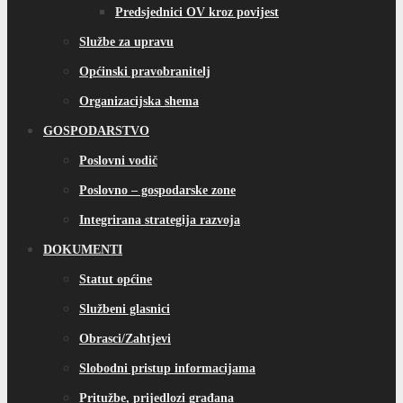
Predsjednici OV kroz povijest
Službe za upravu
Općinski pravobranitelj
Organizacijska shema
GOSPODARSTVO
Poslovni vodič
Poslovno – gospodarske zone
Integrirana strategija razvoja
DOKUMENTI
Statut općine
Službeni glasnici
Obrasci/Zahtjevi
Slobodni pristup informacijama
Pritužbe, prijedlozi građana