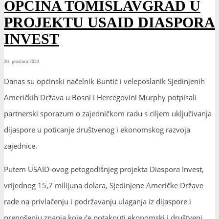
OPĆINA TOMISLAVGRAD U
PROJEKTU USAID DIASPORA
INVEST
20. prosinca 2023.
Danas su općinski načelnik Buntić i veleposlanik Sjedinjenih
Američkih Država u Bosni i Hercegovini Murphy potpisali
partnerski sporazum o zajedničkom radu s ciljem uključivanja
dijaspore u poticanje društvenog i ekonomskog razvoja
zajednice.
Putem USAID-ovog petogodišnjeg projekta Diaspora Invest,
vrijednog 15,7 milijuna dolara, Sjedinjene Američke Države
rade na privlačenju i podržavanju ulaganja iz dijaspore i
prenošenju
znanja koje će potaknuti ekonomski i društveni