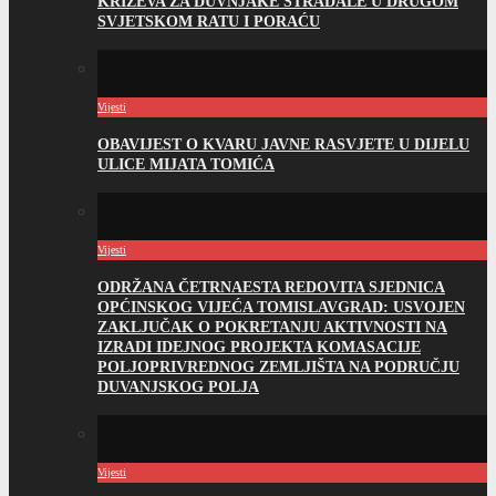
KRIŽEVA ZA DUVNJAKE STRADALE U DRUGOM
SVJETSKOM RATU I PORAĆU
Vijesti
OBAVIJEST O KVARU JAVNE RASVJETE U DIJELU
ULICE MIJATA TOMIĆA
Vijesti
ODRŽANA ČETRNAESTA REDOVITA SJEDNICA
OPĆINSKOG VIJEĆA TOMISLAVGRAD: USVOJEN
ZAKLJUČAK O POKRETANJU AKTIVNOSTI NA
IZRADI IDEJNOG PROJEKTA KOMASACIJE
POLJOPRIVREDNOG ZEMLJIŠTA NA PODRUČJU
DUVANJSKOG POLJA
Vijesti