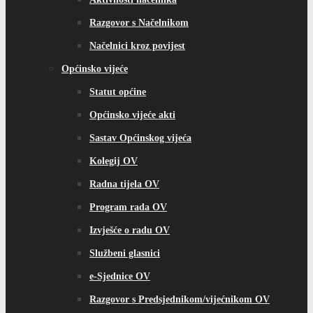
Razgovor s Načelnikom
Načelnici kroz povijest
Općinsko vijeće
Statut općine
Općinsko vijeće akti
Sastav Općinskog vijeća
Kolegij OV
Radna tijela OV
Program rada OV
Izvješće o radu OV
Službeni glasnici
e-Sjednice OV
Razgovor s Predsjednikom/vijećnikom OV