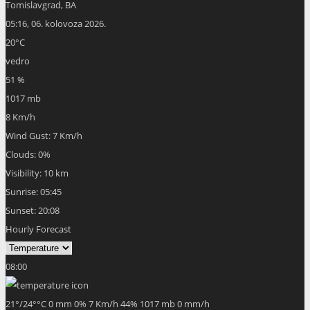
Tomislavgrad, BA
05:16,
06. kolovoza 2026.
20
°C
vedro
51 %
1017 mb
8 Km/h
Wind Gust:
7 Km/h
Clouds:
0%
Visibility:
10 km
Sunrise:
05:45
Sunset:
20:08
Hourly Forecast
08:00
21
°
/
24
°
°C
0 mm
0%
7 Km/h
44%
1017 mb
0 mm/h