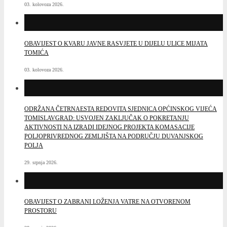
03. kolovoza 2026.
OBAVIJEST O KVARU JAVNE RASVJETE U DIJELU ULICE MIJATA
TOMIĆA
03. kolovoza 2026.
ODRŽANA ČETRNAESTA REDOVITA SJEDNICA OPĆINSKOG VIJEĆA
TOMISLAVGRAD: USVOJEN ZAKLJUČAK O POKRETANJU
AKTIVNOSTI NA IZRADI IDEJNOG PROJEKTA KOMASACIJE
POLJOPRIVREDNOG ZEMLJIŠTA NA PODRUČJU DUVANJSKOG
POLJA
29. srpnja 2026.
OBAVIJEST O ZABRANI LOŽENJA VATRE NA OTVORENOM
PROSTORU