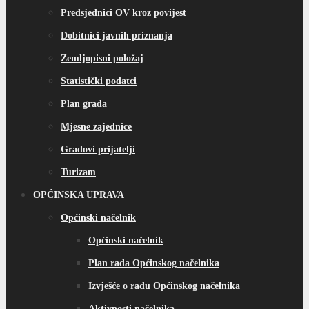
Predsjednici OV kroz povijest
Dobitnici javnih priznanja
Zemljopisni položaj
Statistički podatci
Plan grada
Mjesne zajednice
Gradovi prijatelji
Turizam
OPĆINSKA UPRAVA
Općinski načelnik
Općinski načelnik
Plan rada Općinskog načelnika
Izvješće o radu Općinskog načelnika
Aktivnosti načelnika