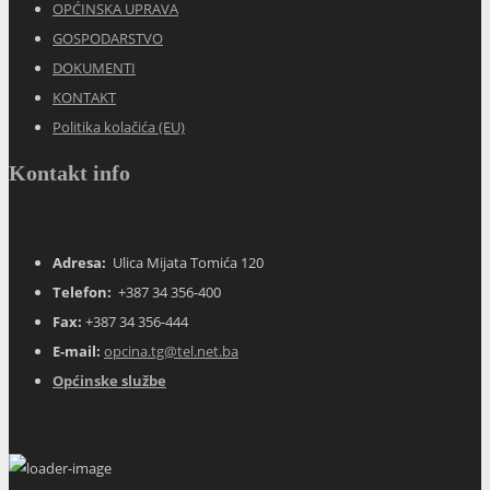
OPĆINSKA UPRAVA
GOSPODARSTVO
DOKUMENTI
KONTAKT
Politika kolačića (EU)
Kontakt info
Adresa:
Ulica Mijata Tomića 120
Telefon:
+387 34 356-400
Fax:
+387 34 356-444
E-mail:
opcina.tg@tel.net.ba
Općinske službe