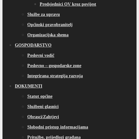
Predsjednici OV kroz povijest
Službe za upravu
Općinski pravobranitelj
Organizacijska shema
GOSPODARSTVO
Poslovni vodič
Poslovno – gospodarske zone
Integrirana strategija razvoja
DOKUMENTI
Statut općine
Službeni glasnici
Obrasci/Zahtjevi
Slobodni pristup informacijama
Pritužbe, prijedlozi građana