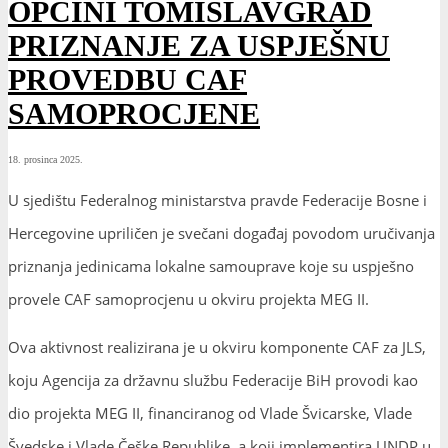
OPĆINI TOMISLAVGRAD
PRIZNANJE ZA USPJEŠNU
PROVEDBU CAF
SAMOPROCJENE
18. prosinca 2025.
U sjedištu Federalnog ministarstva pravde Federacije Bosne i
Hercegovine upriličen je svečani događaj povodom uručivanja
priznanja jedinicama lokalne samouprave koje su uspješno
provele CAF samoprocjenu u okviru projekta MEG II.
Ova aktivnost realizirana je u okviru komponente CAF za JLS,
koju Agencija za državnu službu Federacije BiH provodi kao
dio projekta MEG II, financiranog od Vlade Švicarske, Vlade
Švedske i Vlade Češke Republike, a koji implementira UNDP u