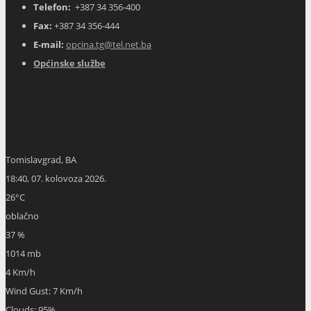
Telefon:
+387 34 356-400
Fax:
+387 34 356-444
E-mail:
opcina.tg@tel.net.ba
Općinske službe
Tomislavgrad, BA
18:40,
07. kolovoza 2026.
26
°C
oblačno
37 %
1014 mb
4 Km/h
Wind Gust:
7 Km/h
Clouds:
95%