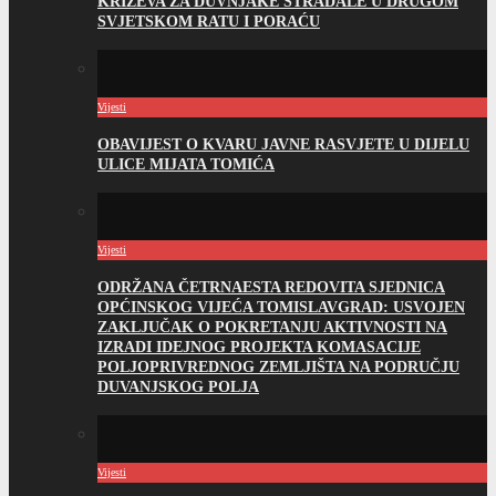
KRIŽEVA ZA DUVNJAKE STRADALE U DRUGOM
SVJETSKOM RATU I PORAĆU
Vijesti
OBAVIJEST O KVARU JAVNE RASVJETE U DIJELU
ULICE MIJATA TOMIĆA
Vijesti
ODRŽANA ČETRNAESTA REDOVITA SJEDNICA
OPĆINSKOG VIJEĆA TOMISLAVGRAD: USVOJEN
ZAKLJUČAK O POKRETANJU AKTIVNOSTI NA
IZRADI IDEJNOG PROJEKTA KOMASACIJE
POLJOPRIVREDNOG ZEMLJIŠTA NA PODRUČJU
DUVANJSKOG POLJA
Vijesti