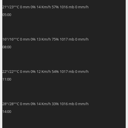
21
°
/
23
°
°C
0 mm
0%
14 Km/h
57%
1016 mb
0 mm/h
05:00
16
°
/
16
°
°C
0 mm
0%
13 Km/h
75%
1017 mb
0 mm/h
08:00
22
°
/
22
°
°C
0 mm
0%
12 Km/h
54%
1017 mb
0 mm/h
11:00
28
°
/
28
°
°C
0 mm
0%
14 Km/h
33%
1016 mb
0 mm/h
14:00