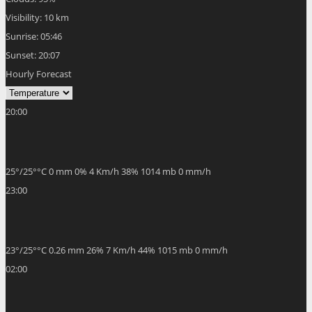
Visibility:
10 km
Sunrise:
05:46
Sunset:
20:07
Hourly Forecast
20:00
25
°
/
25
°
°C
0 mm
0%
4 Km/h
38%
1014 mb
0 mm/h
23:00
23
°
/
25
°
°C
0.26 mm
26%
7 Km/h
44%
1015 mb
0 mm/h
02:00