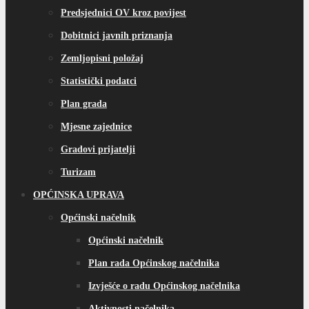
Predsjednici OV kroz povijest
Dobitnici javnih priznanja
Zemljopisni položaj
Statistički podatci
Plan grada
Mjesne zajednice
Gradovi prijatelji
Turizam
OPĆINSKA UPRAVA
Općinski načelnik
Općinski načelnik
Plan rada Općinskog načelnika
Izvješće o radu Općinskog načelnika
Aktivnosti načelnika