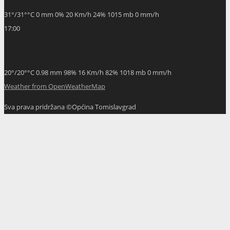
31
°
/
31
°
°C
0 mm
0%
20 Km/h
24%
1015 mb
0 mm/h
17:00
20
°
/
20
°
°C
0.98 mm
98%
16 Km/h
82%
1018 mb
0 mm/h
Weather from OpenWeatherMap
Sva prava pridržana ©Općina Tomislavgrad