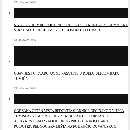
07. kolovoza 2026.
NA GROBLJU MIRA PODIGNUTO 919 BIJELIH KRIŽEVA ZA DUVNJAKE
STRADALE U DRUGOM SVJETSKOM RATU I PORAĆU
03. kolovoza 2026.
OBAVIJEST O KVARU JAVNE RASVJETE U DIJELU ULICE MIJATA
TOMIĆA
03. kolovoza 2026.
ODRŽANA ČETRNAESTA REDOVITA SJEDNICA OPĆINSKOG VIJEĆA
TOMISLAVGRAD: USVOJEN ZAKLJUČAK O POKRETANJU
AKTIVNOSTI NA IZRADI IDEJNOG PROJEKTA KOMASACIJE
POLJOPRIVREDNOG ZEMLJIŠTA NA PODRUČJU DUVANJSKOG