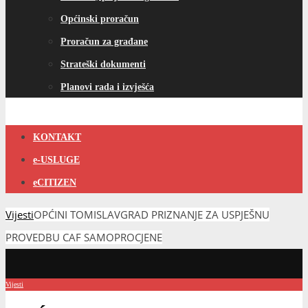
Općinski proračun
Proračun za građane
Strateški dokumenti
Planovi rada i izvješća
KONTAKT
e-USLUGE
eCITIZEN
Vijesti
OPĆINI TOMISLAVGRAD PRIZNANJE ZA USPJEŠNU
PROVEDBU CAF SAMOPROCJENE
Vijesti