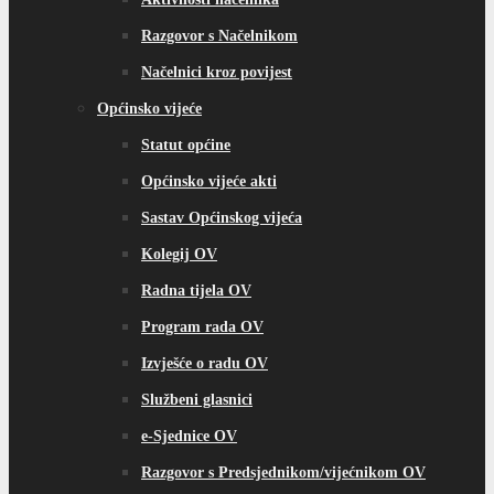
Razgovor s Načelnikom
Načelnici kroz povijest
Općinsko vijeće
Statut općine
Općinsko vijeće akti
Sastav Općinskog vijeća
Kolegij OV
Radna tijela OV
Program rada OV
Izvješće o radu OV
Službeni glasnici
e-Sjednice OV
Razgovor s Predsjednikom/vijećnikom OV