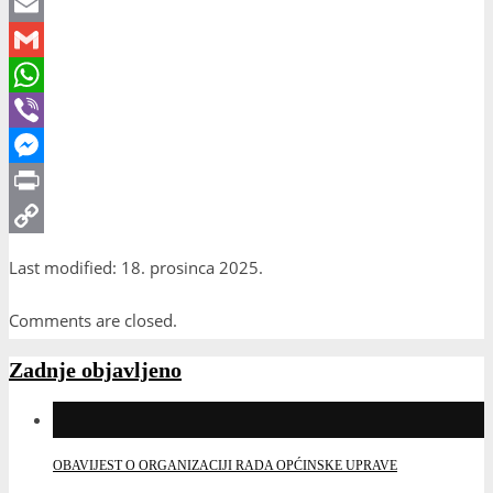
X
Email
Gmail
WhatsApp
Viber
Messenger
Print
Copy
Last modified: 18. prosinca 2025.
Link
Comments are closed.
Zadnje objavljeno
OBAVIJEST O ORGANIZACIJI RADA OPĆINSKE UPRAVE