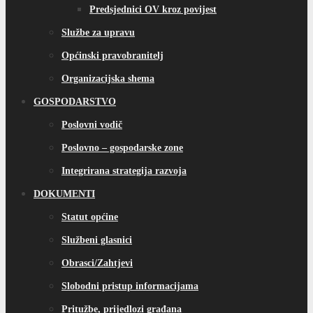
Predsjednici OV kroz povijest
Službe za upravu
Općinski pravobranitelj
Organizacijska shema
GOSPODARSTVO
Poslovni vodič
Poslovno – gospodarske zone
Integrirana strategija razvoja
DOKUMENTI
Statut općine
Službeni glasnici
Obrasci/Zahtjevi
Slobodni pristup informacijama
Pritužbe, prijedlozi građana