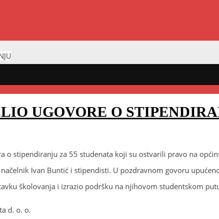
NJU
ELIO UGOVORE O STIPENDIR
ra o stipendiranju za 55 studenata koji su ostvarili pravo na op
i načelnik Ivan Buntić i stipendisti. U pozdravnom govoru upućeno
stavku školovanja i izrazio podršku na njihovom studentskom put
a d. o. o.