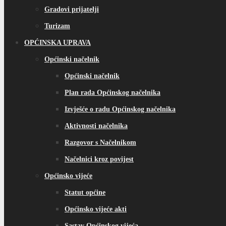
Gradovi prijatelji
Turizam
OPĆINSKA UPRAVA
Općinski načelnik
Općinski načelnik
Plan rada Općinskog načelnika
Izvješće o radu Općinskog načelnika
Aktivnosti načelnika
Razgovor s Načelnikom
Načelnici kroz povijest
Općinsko vijeće
Statut općine
Općinsko vijeće akti
Sastav Općinskog vijeća