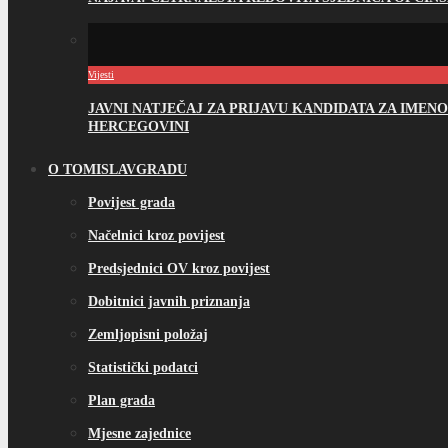
Vijesti
JAVNI NATJEČAJ ZA PRIJAVU KANDIDATA ZA IME
HERCEGOVINI
O TOMISLAVGRADU
Povijest grada
Načelnici kroz povijest
Predsjednici OV kroz povijest
Dobitnici javnih priznanja
Zemljopisni položaj
Statistički podatci
Plan grada
Mjesne zajednice