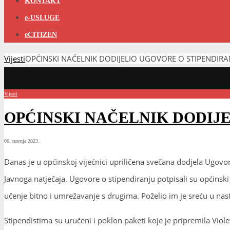
KONTAKT
e-USLUGE
eCITIZEN
Vijesti
OPĆINSKI NAČELNIK DODIJELIO UGOVORE O STIPENDIRA
Vijesti
OPĆINSKI NAČELNIK DODIJ
06. travnja 2023.
Danas je u općinskoj vijećnici upriličena svečana dodjela Ugovo
Javnoga natječaja. Ugovore o stipendiranju potpisali su općinsk
učenje bitno i umrežavanje s drugima. Poželio im je sreću u na
Stipendistima su uručeni i poklon paketi koje je pripremila Violet