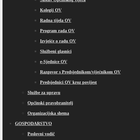
Kolegij OV
Radna tijela OV
Program rada OV
Izvješće o radu OV
Službeni glasnici
e-Sjednice OV
Razgovor s Predsjednikom/vijećnikom OV
Predsjednici OV kroz povijest
Službe za upravu
Općinski pravobranitelj
Organizacijska shema
GOSPODARSTVO
Poslovni vodič