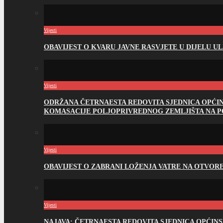
Vijesti
OBAVIJEST O KVARU JAVNE RASVJETE U DIJELU U
Vijesti
ODRŽANA ČETRNAESTA REDOVITA SJEDNICA OPĆI
KOMASACIJE POLJOPRIVREDNOG ZEMLJIŠTA NA 
Vijesti
OBAVIJEST O ZABRANI LOŽENJA VATRE NA OTVO
Vijesti
NAJAVA: ČETRNAESTA REDOVITA SJEDNICA OPĆIN