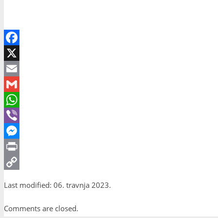
Facebook
X
Email
Gmail
WhatsApp
Viber
Messenger
Print
Copy
Last modified: 06. travnja 2023.
Link
Comments are closed.