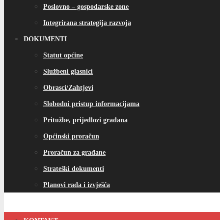
Poslovno – gospodarske zone
Integrirana strategija razvoja
DOKUMENTI
Statut općine
Službeni glasnici
Obrasci/Zahtjevi
Slobodni pristup informacijama
Pritužbe, prijedlozi građana
Općinski proračun
Proračun za građane
Strateški dokumenti
Planovi rada i izvješća