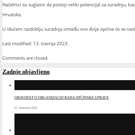
Načelnici su suglasni da postoji veliki potencijal za suradnju,
Hrvatske.
U idućem razdoblju suradnja između ove dvije općine će se nastavi
Last modified: 13. travnja 2023.
Comments are closed.
Zadnje objavljeno
OBAVIJEST O ORGANIZACIJI RADA OPĆINSKE UPRAVE
07. kolovoza 2026.
NA GROBLJU MIRA PODIGNUTO 919 BIJELIH KRIŽEVA ZA DUVNJAK