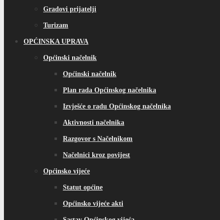
Gradovi prijatelji
Turizam
OPĆINSKA UPRAVA
Općinski načelnik
Općinski načelnik
Plan rada Općinskog načelnika
Izvješće o radu Općinskog načelnika
Aktivnosti načelnika
Razgovor s Načelnikom
Načelnici kroz povijest
Općinsko vijeće
Statut općine
Općinsko vijeće akti
Sastav Općinskog vijeća