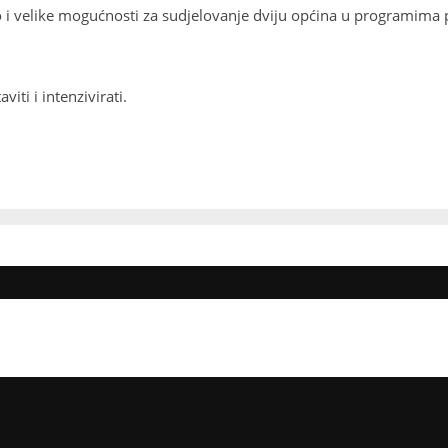
 kao i velike mogućnosti za sudjelovanje dviju općina u programim
ti i intenzivirati.
E STRADALE U DRUGOM SVJETSKOM RATU I PORAĆU