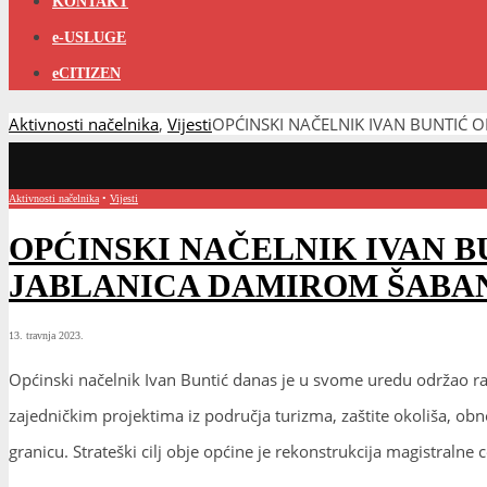
KONTAKT
e-USLUGE
eCITIZEN
Aktivnosti načelnika
,
Vijesti
OPĆINSKI NAČELNIK IVAN BUNTIĆ
Aktivnosti načelnika
•
Vijesti
OPĆINSKI NAČELNIK IVAN 
JABLANICA DAMIROM ŠABA
13. travnja 2023.
Općinski načelnik Ivan Buntić danas je u svome uredu održao r
zajedničkim projektima iz područja turizma, zaštite okoliša, obno
granicu. Strateški cilj obje općine je rekonstrukcija magistralne