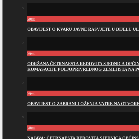
Vijesti
OBAVIJEST O KVARU JAVNE RASVJETE U DIJELU U
Vijesti
ODRŽANA ČETRNAESTA REDOVITA SJEDNICA OPĆI
KOMASACIJE POLJOPRIVREDNOG ZEMLJIŠTA NA 
Vijesti
OBAVIJEST O ZABRANI LOŽENJA VATRE NA OTVO
Vijesti
NAJAVA: ČETRNAESTA REDOVITA SJEDNICA OPĆIN