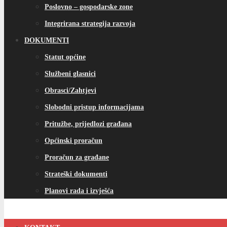
Poslovno – gospodarske zone
Integrirana strategija razvoja
DOKUMENTI
Statut općine
Službeni glasnici
Obrasci/Zahtjevi
Slobodni pristup informacijama
Pritužbe, prijedlozi građana
Općinski proračun
Proračun za građane
Strateški dokumenti
Planovi rada i izvješća