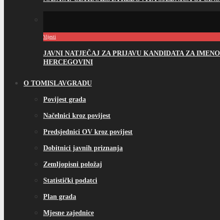
Vijesti
JAVNI NATJEČAJ ZA PRIJAVU KANDIDATA ZA IME
HERCEGOVINI
O TOMISLAVGRADU
Povijest grada
Načelnici kroz povijest
Predsjednici OV kroz povijest
Dobitnici javnih priznanja
Zemljopisni položaj
Statistički podatci
Plan grada
Mjesne zajednice