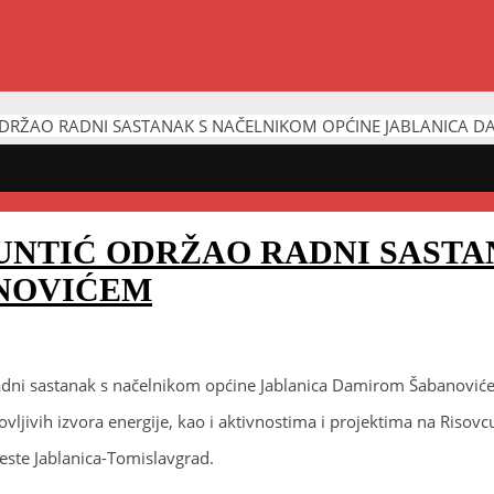
 ODRŽAO RADNI SASTANAK S NAČELNIKOM OPĆINE JABLANICA
BUNTIĆ ODRŽAO RADNI SAST
NOVIĆEM
adni sastanak s načelnikom općine Jablanica Damirom Šabanovićem.
vljivih izvora energije, kao i aktivnostima i projektima na Risovc
 ceste Jablanica-Tomislavgrad.