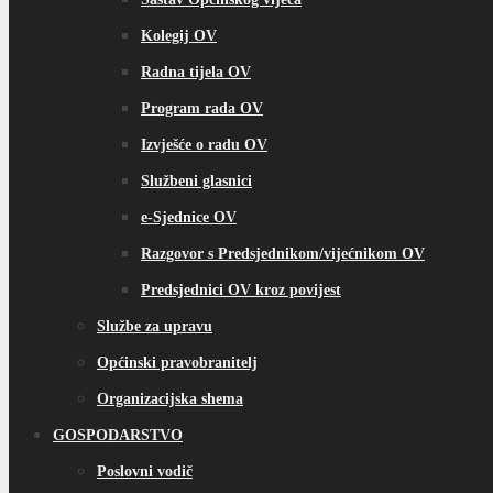
Kolegij OV
Radna tijela OV
Program rada OV
Izvješće o radu OV
Službeni glasnici
e-Sjednice OV
Razgovor s Predsjednikom/vijećnikom OV
Predsjednici OV kroz povijest
Službe za upravu
Općinski pravobranitelj
Organizacijska shema
GOSPODARSTVO
Poslovni vodič