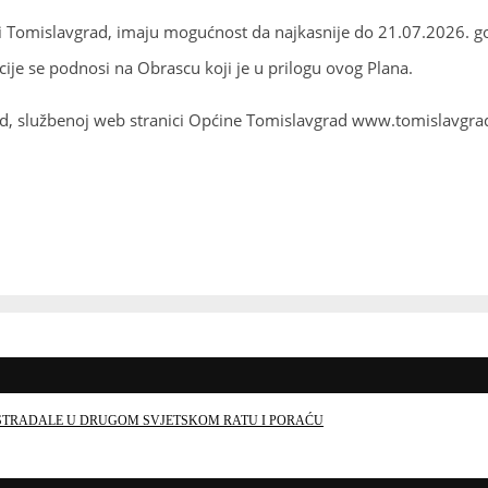
ćini Tomislavgrad, imaju mogućnost da najkasnije do 21.07.2026. g
ije se podnosi na Obrascu koji je u prilogu ovog Plana.
rad, službenoj web stranici Općine Tomislavgrad www.tomislavgrad
E STRADALE U DRUGOM SVJETSKOM RATU I PORAĆU