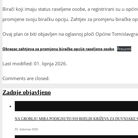
Birači koji imaju status raseljene osobe, a registrirani su u op
promijene svoju biračku opciju. Zahtjev za promjenu biračke opc
Ovaj plan će biti objavljen na oglasnoj ploči Općine Tomislavg
Obrazac zahtjeva za promjenu biračke opcije raseljene osobe
Preuzmi
Last modified: 01. lipnja 2026.
Comments are closed.
Zadnje objavljeno
NA GROBLJU MIRA PODIGNUTO 919 BIJELIH KRIŽEVA ZA DUVNJAK
03. kolovoza 2026.