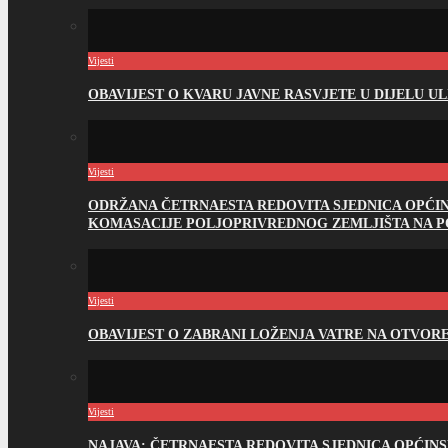
Vijesti
OBAVIJEST O KVARU JAVNE RASVJETE U DIJELU U
Vijesti
ODRŽANA ČETRNAESTA REDOVITA SJEDNICA OPĆI
KOMASACIJE POLJOPRIVREDNOG ZEMLJIŠTA NA 
Vijesti
OBAVIJEST O ZABRANI LOŽENJA VATRE NA OTVO
Vijesti
NAJAVA: ČETRNAESTA REDOVITA SJEDNICA OPĆIN