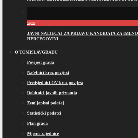
Vijesti
JAVNI NATJEČAJ ZA PRIJAVU KANDIDATA ZA IME
HERCEGOVINI
O TOMISLAVGRADU
Povijest grada
Načelnici kroz povijest
Predsjednici OV kroz povijest
Dobitnici javnih priznanja
Zemljopisni položaj
Statistički podatci
Plan grada
Mjesne zajednice