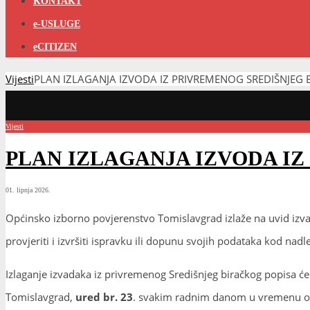
KONTAKT
e-USLUGE
eCITIZEN
Vijesti
PLAN IZLAGANJA IZVODA IZ PRIVREMENOG SREDIŠNJEG 
Vijesti
PLAN IZLAGANJA IZVODA I
01. lipnja 2026.
Općinsko izborno povjerenstvo Tomislavgrad izlaže na uvid izva
provjeriti i izvršiti ispravku ili dopunu svojih podataka kod nadle
Izlaganje izvadaka iz privremenog Središnjeg biračkog popisa će 
Tomislavgrad,
ured br. 23
. svakim radnim danom u vremenu od