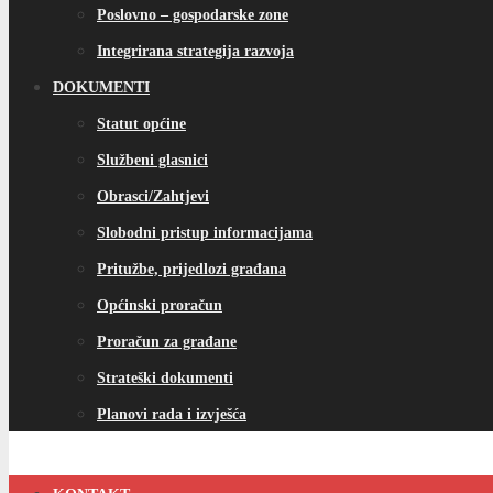
Poslovno – gospodarske zone
Integrirana strategija razvoja
DOKUMENTI
Statut općine
Službeni glasnici
Obrasci/Zahtjevi
Slobodni pristup informacijama
Pritužbe, prijedlozi građana
Općinski proračun
Proračun za građane
Strateški dokumenti
Planovi rada i izvješća