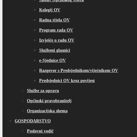
Kolegij OV
Radna tijela OV
Program rada OV
Izvješće o radu OV
Službeni glasnici
e-Sjednice OV
Razgovor s Predsjednikom/vijećnikom OV
Predsjednici OV kroz povijest
Službe za upravu
Općinski pravobranitelj
Organizacijska shema
GOSPODARSTVO
Poslovni vodič