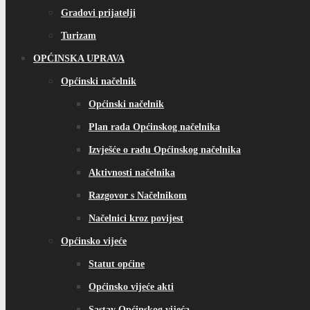
Gradovi prijatelji
Turizam
OPĆINSKA UPRAVA
Općinski načelnik
Općinski načelnik
Plan rada Općinskog načelnika
Izvješće o radu Općinskog načelnika
Aktivnosti načelnika
Razgovor s Načelnikom
Načelnici kroz povijest
Općinsko vijeće
Statut općine
Općinsko vijeće akti
Sastav Općinskog vijeća