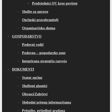
Predsjednici OV kroz povijest
Službe za upravu
Općinski pravobranitelj
Organizacijska shema
GOSPODARSTVO
Poslovni vodič
Poslovno – gospodarske zone
Integrirana strategija razvoja
DOKUMENTI
Statut općine
Službeni glasnici
Obrasci/Zahtjevi
Slobodni pristup informacijama
Pritužbe, prijedlozi građana