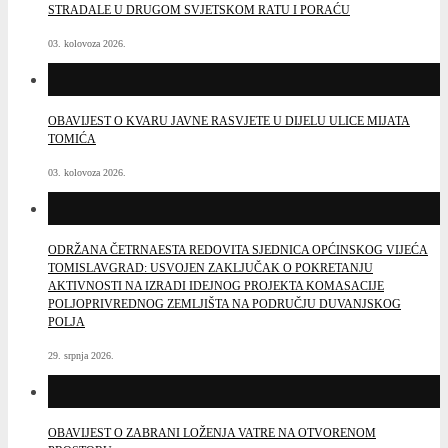
STRADALE U DRUGOM SVJETSKOM RATU I PORAĆU
03. kolovoza 2026.
OBAVIJEST O KVARU JAVNE RASVJETE U DIJELU ULICE MIJATA
TOMIĆA
03. kolovoza 2026.
ODRŽANA ČETRNAESTA REDOVITA SJEDNICA OPĆINSKOG VIJEĆA
TOMISLAVGRAD: USVOJEN ZAKLJUČAK O POKRETANJU
AKTIVNOSTI NA IZRADI IDEJNOG PROJEKTA KOMASACIJE
POLJOPRIVREDNOG ZEMLJIŠTA NA PODRUČJU DUVANJSKOG
POLJA
29. srpnja 2026.
OBAVIJEST O ZABRANI LOŽENJA VATRE NA OTVORENOM