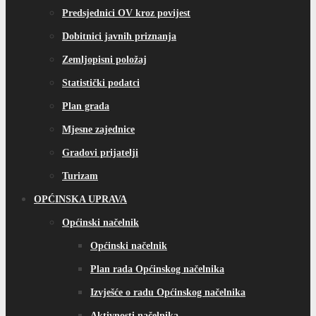
Predsjednici OV kroz povijest
Dobitnici javnih priznanja
Zemljopisni položaj
Statistički podatci
Plan grada
Mjesne zajednice
Gradovi prijatelji
Turizam
OPĆINSKA UPRAVA
Općinski načelnik
Općinski načelnik
Plan rada Općinskog načelnika
Izvješće o radu Općinskog načelnika
Aktivnosti načelnika