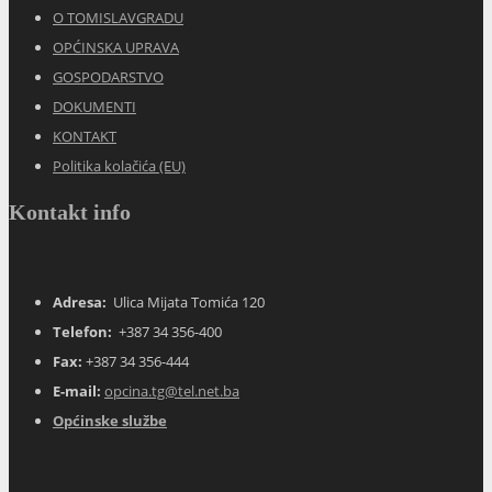
O TOMISLAVGRADU
OPĆINSKA UPRAVA
GOSPODARSTVO
DOKUMENTI
KONTAKT
Politika kolačića (EU)
Kontakt info
Adresa:
Ulica Mijata Tomića 120
Telefon:
+387 34 356-400
Fax:
+387 34 356-444
E-mail:
opcina.tg@tel.net.ba
Općinske službe