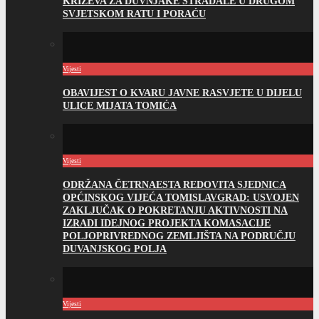
KRIŽEVA ZA DUVNJAKE STRADALE U DRUGOM
SVJETSKOM RATU I PORAĆU
Vijesti
OBAVIJEST O KVARU JAVNE RASVJETE U DIJELU
ULICE MIJATA TOMIĆA
Vijesti
ODRŽANA ČETRNAESTA REDOVITA SJEDNICA
OPĆINSKOG VIJEĆA TOMISLAVGRAD: USVOJEN
ZAKLJUČAK O POKRETANJU AKTIVNOSTI NA
IZRADI IDEJNOG PROJEKTA KOMASACIJE
POLJOPRIVREDNOG ZEMLJIŠTA NA PODRUČJU
DUVANJSKOG POLJA
Vijesti