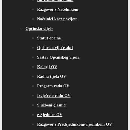
Razgovor s Načelnikom
Načelnici kroz povijest
Općinsko vijeće
Statut općine
Općinsko vijeće akti
Sastav Općinskog vijeća
Kolegij OV
Radna tijela OV
Program rada OV
Izvješće o radu OV
Službeni glasnici
e-Sjednice OV
Razgovor s Predsjednikom/vijećnikom OV