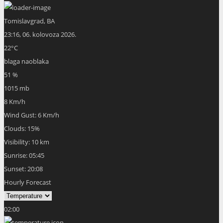
Tomislavgrad, BA
23:16,
06. kolovoza 2026.
22
°C
blaga naoblaka
51 %
1015 mb
8 Km/h
Wind Gust:
6 Km/h
Clouds:
15%
Visibility:
10 km
Sunrise:
05:45
Sunset:
20:08
Hourly Forecast
02:00