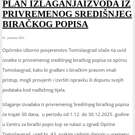
PLAN IZLAGANJAIZVODA IZ
PRIVREMENOG SREDIŠNJEG
BIRAČKOG POPISA
01. prosinca 2025.
Općinsko izborno povjerenstvo Tomislavgrad izlaže na uvid
izvatke iz privremenog središnjeg biračkog popisa za općinu
Tomislavgrad, kako bi građani s biračkim pravom imali
pristup, mogli provjeriti i izvršiti ispravku ili dopunu svojih
podataka kod nadležnog tijela.
Izlaganje izvadaka iz privremenog Središnjeg biračkog popisa
će trajati 30 dana, u periodu od 1.12. do 30.12.2025. godine
u Centru za birački popis koji se nalazi u zgradi Općine
Tomislavgrad, ured br. 43. svakim radnim danom u vremenu