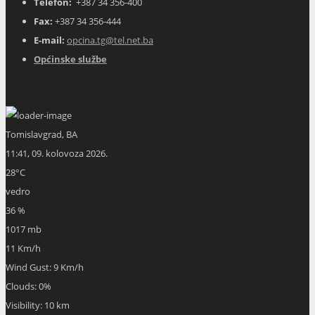
Telefon:
+387 34 356-400
Fax:
+387 34 356-444
E-mail:
opcina.tg@tel.net.ba
Općinske službe
Tomislavgrad, BA
11:41,
09. kolovoza 2026.
28
°C
vedro
36 %
1017 mb
11 Km/h
Wind Gust:
9 Km/h
Clouds:
0%
Visibility:
10 km