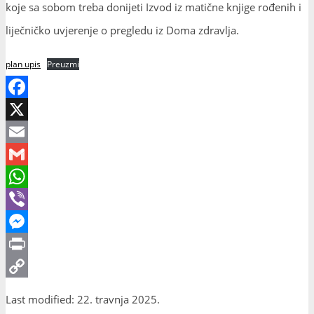
koje sa sobom treba donijeti Izvod iz matične knjige rođenih i
liječničko uvjerenje o pregledu iz Doma zdravlja.
plan upis
Preuzmi
Facebook
X
Email
Gmail
WhatsApp
Viber
Messenger
Print
Copy
Last modified: 22. travnja 2025.
Link