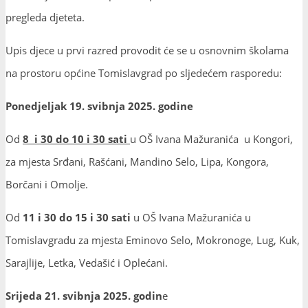
pregleda djeteta.
Upis djece u prvi razred provodit će se u osnovnim školama
na prostoru općine Tomislavgrad po sljedećem rasporedu:
Ponedjeljak 19. svib
nja 2025. godine
Od
8 i 30 do 10 i 30 sati
u OŠ Ivana Mažuranića u Kongori,
za mjesta Srđani, Rašćani, Mandino Selo, Lipa, Kongora,
Borčani i Omolje.
Od
11 i 30 do 15 i 30 sati
u OŠ Ivana Mažuranića u
Tomislavgradu za mjesta Eminovo Selo, Mokronoge, Lug, Kuk,
Sarajlije, Letka, Vedašić i Oplećani.
Srijeda 21. svibnja 2025. godin
e