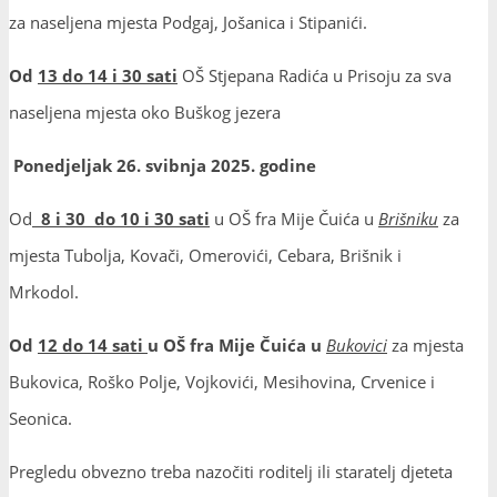
za naseljena mjesta Podgaj, Jošanica i Stipanići.
Od
13 do 14 i 30 sati
OŠ Stjepana Radića u Prisoju za sva
naseljena mjesta oko Buškog jezera
Ponedjeljak 26. svibnja 2025. godine
Od
8 i 30 do 10 i 30 sati
u OŠ fra Mije Čuića u
Brišniku
za
mjesta Tubolja, Kovači, Omerovići, Cebara, Brišnik i
Mrkodol.
Od
12 do 14 sati
u OŠ fra Mije Čuića u
Bukovici
za mjesta
Bukovica, Roško Polje, Vojkovići, Mesihovina, Crvenice i
Seonica.
Pregledu obvezno treba nazočiti roditelj ili staratelj djeteta