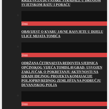
KRIŽEVA ZA DUVNJAKE STRADALE U DRUGOM
SVJETSKOM RATU I PORAĆU
Vijesti
OBAVIJEST O KVARU JAVNE RASVJETE U DIJELU
ULICE MIJATA TOMIĆA
Vijesti
ODRŽANA ČETRNAESTA REDOVITA SJEDNICA
OPĆINSKOG VIJEĆA TOMISLAVGRAD: USVOJEN
ZAKLJUČAK O POKRETANJU AKTIVNOSTI NA
IZRADI IDEJNOG PROJEKTA KOMASACIJE
POLJOPRIVREDNOG ZEMLJIŠTA NA PODRUČJU
DUVANJSKOG POLJA
Vijesti