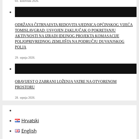
03. kolovoza 2026.
ODRŽANA ČETRNAESTA REDOVITA SJEDNICA OPĆINSKOG VIJEĆA
TOMISLAVGRAD: USVOJEN ZAKLJUČAK O POKRETANJU
AKTIVNOSTI NA IZRADI IDEJNOG PROJEKTA KOMASACIJE
POLJOPRIVREDNOG ZEMLJIŠTA NA PODRUČJU DUVANJSKOG
POLJA
29. srpnja 2026.
OBAVIJEST O ZABRANI LOŽENJA VATRE NA OTVORENOM
PROSTORU
28. srpnja 2026.
Hrvatski
English