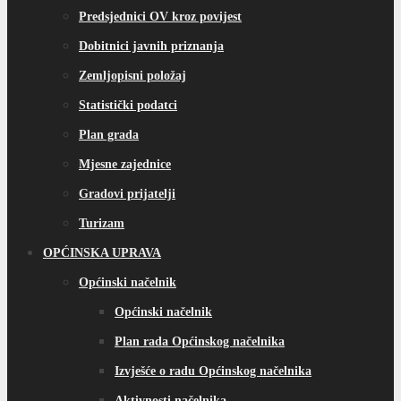
Predsjednici OV kroz povijest
Dobitnici javnih priznanja
Zemljopisni položaj
Statistički podatci
Plan grada
Mjesne zajednice
Gradovi prijatelji
Turizam
OPĆINSKA UPRAVA
Općinski načelnik
Općinski načelnik
Plan rada Općinskog načelnika
Izvješće o radu Općinskog načelnika
Aktivnosti načelnika