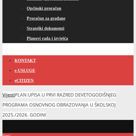
Općinski proračun
Proračun za građane
Strateški dokumenti
Planovi rada i izvješća
KONTAKT
e-USLUGE
eCITIZEN
Vijesti
PLAN UPISA U PRVI RAZRED DEVETOGODIŠNJEG
PROGRAMA OSNOVNOG OBRAZOVANJA U ŠKOLSKOJ
2025./2026. GODINI
Vijesti