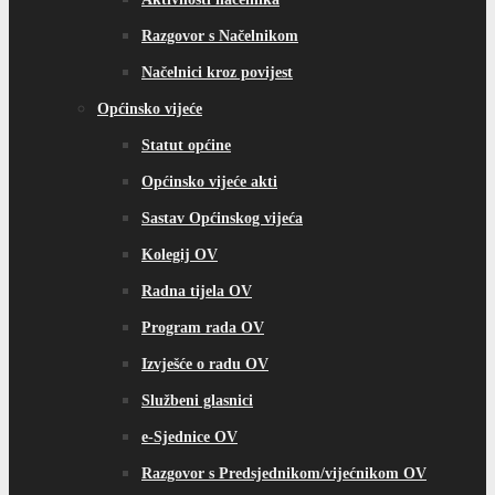
Razgovor s Načelnikom
Načelnici kroz povijest
Općinsko vijeće
Statut općine
Općinsko vijeće akti
Sastav Općinskog vijeća
Kolegij OV
Radna tijela OV
Program rada OV
Izvješće o radu OV
Službeni glasnici
e-Sjednice OV
Razgovor s Predsjednikom/vijećnikom OV