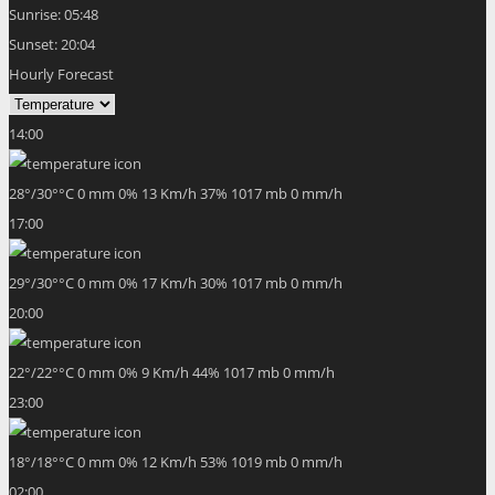
Sunrise:
05:48
Sunset:
20:04
Hourly Forecast
14:00
28
°
/
30
°
°C
0 mm
0%
13 Km/h
37%
1017 mb
0 mm/h
17:00
29
°
/
30
°
°C
0 mm
0%
17 Km/h
30%
1017 mb
0 mm/h
20:00
22
°
/
22
°
°C
0 mm
0%
9 Km/h
44%
1017 mb
0 mm/h
23:00
18
°
/
18
°
°C
0 mm
0%
12 Km/h
53%
1019 mb
0 mm/h
02:00