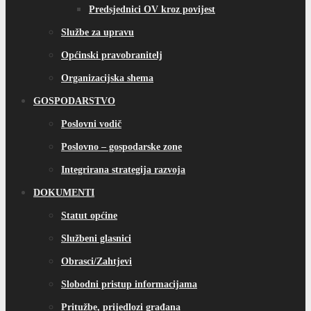
Predsjednici OV kroz povijest
Službe za upravu
Općinski pravobranitelj
Organizacijska shema
GOSPODARSTVO
Poslovni vodič
Poslovno – gospodarske zone
Integrirana strategija razvoja
DOKUMENTI
Statut općine
Službeni glasnici
Obrasci/Zahtjevi
Slobodni pristup informacijama
Pritužbe, prijedlozi građana